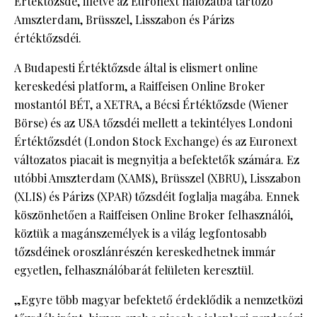
Értéktőzsde, illetve az Euronext hálózatba tartozó
Amszterdam, Brüsszel, Lisszabon és Párizs
értéktőzsdéi.
A Budapesti Értéktőzsde által is elismert online
kereskedési platform, a Raiffeisen Online Broker
mostantól BÉT, a XETRA, a Bécsi Értéktőzsde (Wiener
Börse) és az USA tőzsdéi mellett a tekintélyes Londoni
Értéktőzsdét (London Stock Exchange) és az Euronext
változatos piacait is megnyitja a befektetők számára. Ez
utóbbi Amszterdam (XAMS), Brüsszel (XBRU), Lisszabon
(XLIS) és Párizs (XPAR) tőzsdéit foglalja magába. Ennek
köszönhetően a Raiffeisen Online Broker felhasználói,
köztük a magánszemélyek is a világ legfontosabb
tőzsdéinek oroszlánrészén kereskedhetnek immár
egyetlen, felhasználóbarát felületen keresztül.
„Egyre több magyar befektető érdeklődik a nemzetközi