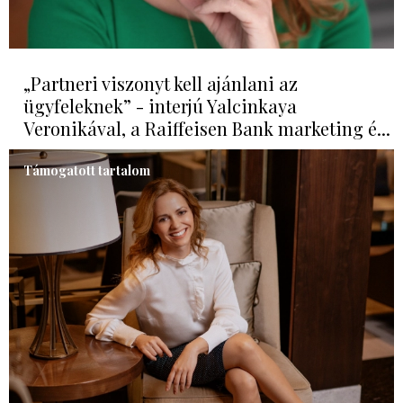
„Partneri viszonyt kell ajánlani az
ügyfeleknek” - interjú Yalcinkaya
Veronikával, a Raiffeisen Bank marketing é...
Támogatott tartalom