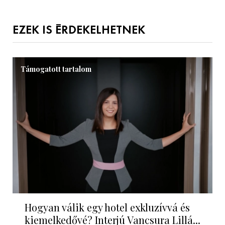
EZEK IS ÉRDEKELHETNEK
Támogatott tartalom
Hogyan válik egy hotel exkluzívvá és
kiemelkedővé? Interjú Vancsura Lillá...