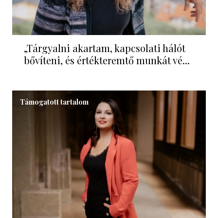
„Tárgyalni akartam, kapcsolati hálót
bővíteni, és értékteremtő munkát vé...
Támogatott tartalom