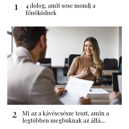
1
4 dolog, amit sose mondj a
főnöködnek
2
Mi az a kávéscsésze teszt, amin a
legtöbben megbuknak az állá...