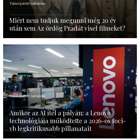
Támogatott tartalom
Miért nem tudjuk megunni még 20 év
után sem Az ördög Pradát visel filmeket?
Támogatott tartalom
Amikor az AI ítél a pályán: a Lenovo
technológiája működtette a 2026-os foci-
vb legkritikusabb pillanatait