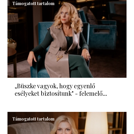
Támogatott tartalom
„Büszke vagyok, hogy egyenlő
esélyeket biztosítunk" - felemelő...
Támogatott tartalom