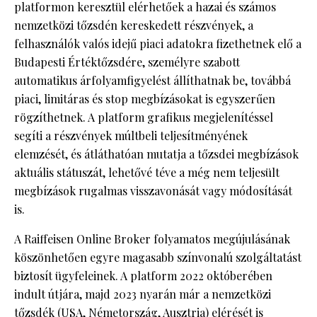
platformon keresztül elérhetőek a hazai és számos
nemzetközi tőzsdén kereskedett részvények, a
felhasználók valós idejű piaci adatokra fizethetnek elő a
Budapesti Értéktőzsdére, személyre szabott
automatikus árfolyamfigyelést állíthatnak be, továbbá
piaci, limitáras és stop megbízásokat is egyszerűen
rögzíthetnek. A platform grafikus megjelenítéssel
segíti a részvények múltbeli teljesítményének
elemzését, és átláthatóan mutatja a tőzsdei megbízások
aktuális státuszát, lehetővé téve a még nem teljesült
megbízások rugalmas visszavonását vagy módosítását
is.
A Raiffeisen Online Broker folyamatos megújulásának
köszönhetően egyre magasabb színvonalú szolgáltatást
biztosít ügyfeleinek. A platform 2022 októberében
indult útjára, majd 2023 nyarán már a nemzetközi
tőzsdék (USA, Németország, Ausztria) elérését is