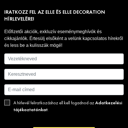
IRATKOZZ FEL AZ ELLE ÉS ELLE DECORATION
HÍRLEVELÉRE!
Előfizetői akciók, exkluzív eseménymeghívók és
cikkajánlók. Értesülj elsőként a velünk kapcsolatos hírekről
és less be a kulisszák mögé!
Adatkezelési
A hírlevél feliratkozáshoz ell kell fogadnod az
tájékoztatónkat
.