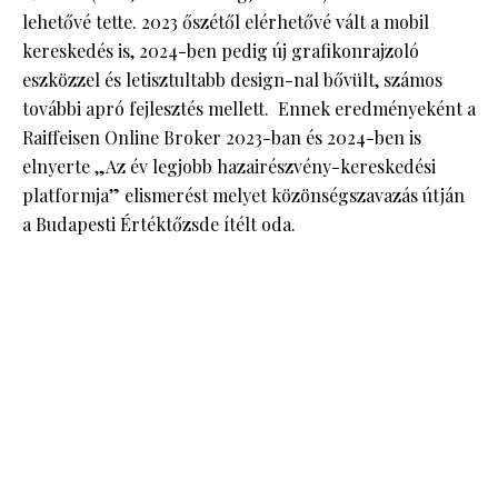
lehetővé tette. 2023 őszétől elérhetővé vált a mobil
kereskedés is, 2024-ben pedig új grafikonrajzoló
eszközzel és letisztultabb design-nal bővült, számos
további apró fejlesztés mellett. Ennek eredményeként a
Raiffeisen Online Broker 2023-ban és 2024-ben is
elnyerte „Az év legjobb hazairészvény-kereskedési
platformja” elismerést melyet közönségszavazás útján
a Budapesti Értéktőzsde ítélt oda.