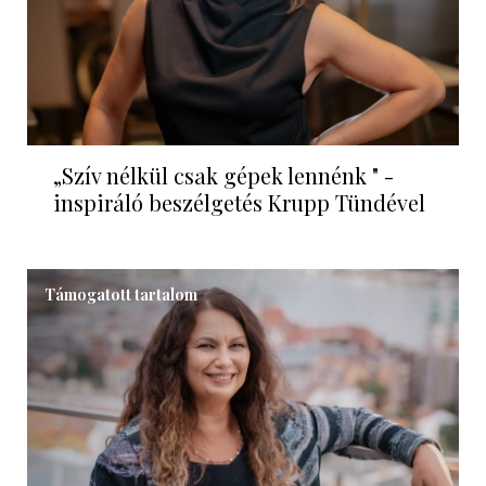
„Szív nélkül csak gépek lennénk " -
inspiráló beszélgetés Krupp Tündével
Támogatott tartalom