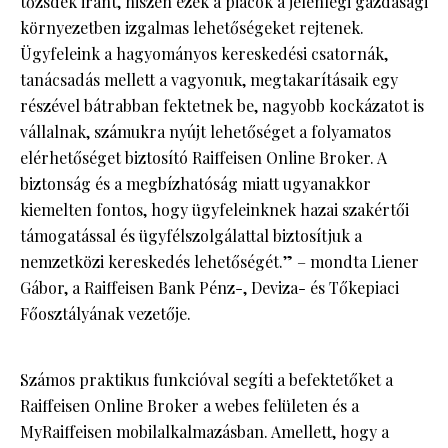
tőzsdék iránt, hiszen ezek a piacok a jelenlegi gazdasági
környezetben izgalmas lehetőségeket rejtenek.
Ügyfeleink a hagyományos kereskedési csatornák,
tanácsadás mellett a vagyonuk, megtakarításaik egy
részével bátrabban fektetnek be, nagyobb kockázatot is
vállalnak, számukra nyújt lehetőséget a folyamatos
elérhetőséget biztosító Raiffeisen Online Broker. A
biztonság és a megbízhatóság miatt ugyanakkor
kiemelten fontos, hogy ügyfeleinknek hazai szakértői
támogatással és ügyfélszolgálattal biztosítjuk a
nemzetközi kereskedés lehetőségét.” – mondta Liener
Gábor, a Raiffeisen Bank Pénz-, Deviza- és Tőkepiaci
Főosztályának vezetője.
Számos praktikus funkcióval segíti a befektetőket a
Raiffeisen Online Broker a webes felületen és a
MyRaiffeisen mobilalkalmazásban. Amellett, hogy a