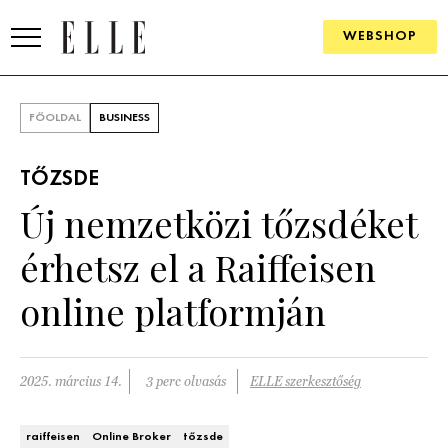
WEBSHOP
DIVAT
FŐOLDAL
BUSINESS
ELLE DIGITAL
TŐZSDE
GOURMET AWARDS
Új nemzetközi tőzsdéket
SZÉPSÉG
érhetsz el a Raiffeisen
KULTÚRA
online platformján
PSZICHÉ
2025. március 14.
3 perc olvasás
ELLE szerkesztőség
ÉLETMÓD
PÁRKAPCSOLAT
raiffeisen
Online Broker
tőzsde