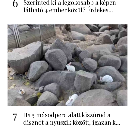
6
Szerinted ki a legokosabb a képen
látható 4 ember közül? Érdekes...
7
Ha 5 másodperc alatt kiszúrod a
disznót a nyuszik között, igazán k...