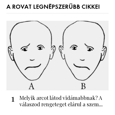
A ROVAT LEGNÉPSZERŰBB CIKKEI
1
Melyik arcot látod vidámabbnak? A
válaszod rengeteget elárul a szem...