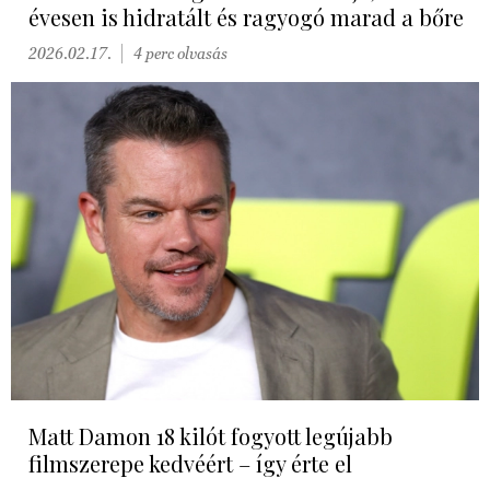
évesen is hidratált és ragyogó marad a bőre
2026.02.17.
4 perc olvasás
Matt Damon 18 kilót fogyott legújabb
filmszerepe kedvéért – így érte el