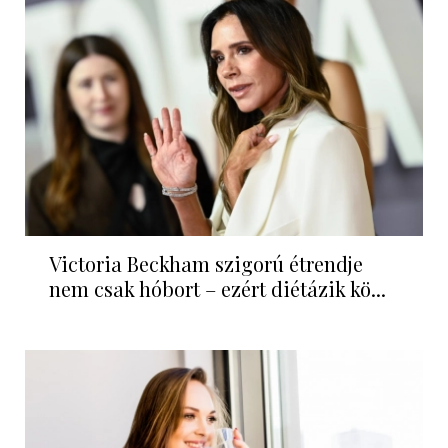
Victoria Beckham szigorú étrendje
nem csak hóbort – ezért diétázik kö...