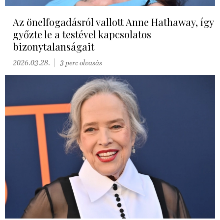
Az önelfogadásról vallott Anne Hathaway, így
győzte le a testével kapcsolatos
bizonytalanságait
2026.03.28.
3 perc olvasás