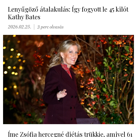
Lenyűgöző átalakulás: Így fogyott le 45 kilót
Kathy Bates
2026.02.25.
3 perc olvasás
Íme Zsófia hercegné diétás trükkje, amivel 61