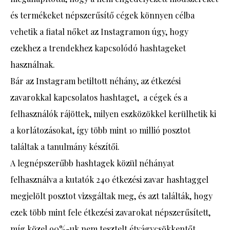
és termékeket népszerűsítő cégek könnyen célba
vehetik a fiatal nőket az Instagramon úgy, hogy
ezekhez a trendekhez kapcsolódó hashtageket
használnak.
Bár az Instagram betiltott néhány, az étkezési
zavarokkal kapcsolatos hashtaget, a cégek és a
felhasználók rájöttek, milyen eszközökkel kerülhetik ki
a korlátozásokat, így több mint 10 millió posztot
találtak a tanulmány készítői.
A legnépszerűbb hashtagek közül néhányat
felhasználva a kutatók 240 étkezési zavar hashtaggel
megjelölt posztot vizsgáltak meg, és azt találták, hogy
ezek több mint fele étkezési zavarokat népszerűsített,
míg közel 90%-uk nem tesztelt étvágycsökkentőt