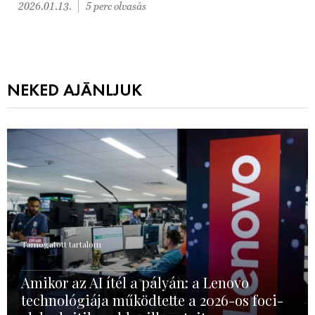
2026.01.13.
5 perc olvasás
NEKED AJÁNLJUK
Támogatott tartalom
Amikor az AI ítél a pályán: a Lenovo
technológiája működtette a 2026-os foci-