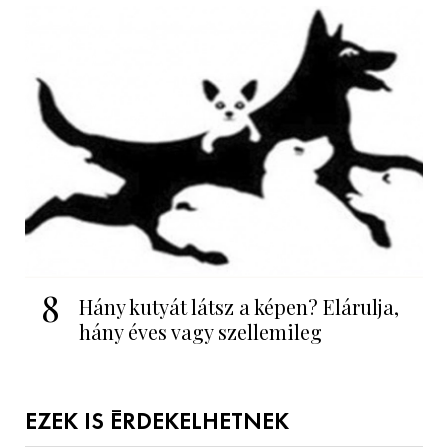
8
Hány kutyát látsz a képen? Elárulja,
hány éves vagy szellemileg
EZEK IS ÉRDEKELHETNEK