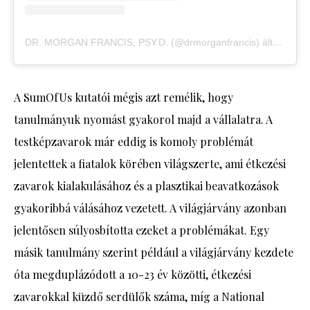
DR. MORGAN FRANCIS, PSY.D. (@drmorganfrancis) által megosztott bejegyzés
A SumOfUs kutatói mégis azt remélik, hogy
tanulmányuk nyomást gyakorol majd a vállalatra. A
testképzavarok már eddig is komoly problémát
jelentettek a fiatalok körében világszerte, ami étkezési
zavarok kialakulásához és a plasztikai beavatkozások
gyakoribbá válásához vezetett. A világjárvány azonban
jelentősen súlyosbította ezeket a problémákat. Egy
másik tanulmány szerint például a világjárvány kezdete
óta megduplázódott a 10-23 év közötti, étkezési
zavarokkal küzdő serdülők száma, míg a National