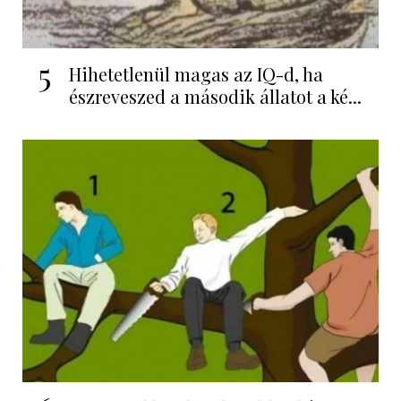
5
Hihetetlenül magas az IQ-d, ha
észreveszed a második állatot a ké...