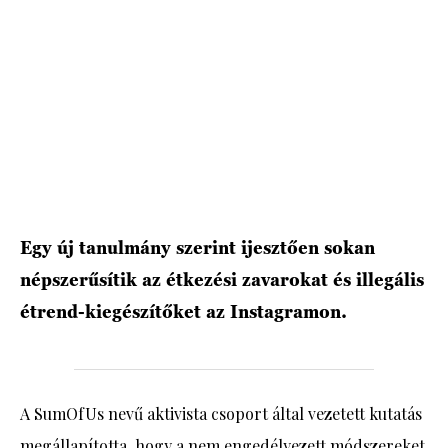
HÍRLEVÉL
Egy új tanulmány szerint ijesztően sokan
népszerűsítik az étkezési zavarokat és illegális
étrend-kiegészítőket az Instagramon.
A SumOfUs nevű aktivista csoport által vezetett kutatás
megállapította, hogy a nem engedélyezett módszereket