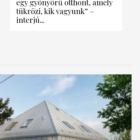
egy gyönyörű otthont, amely
tükrözi, kik vagyunk” –
interjú...