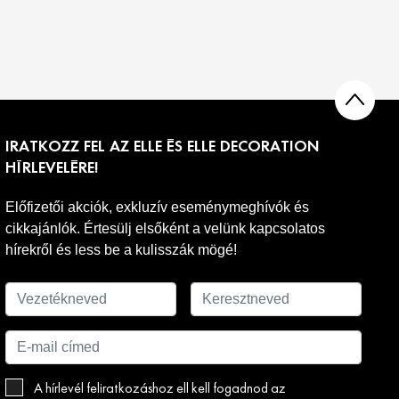
IRATKOZZ FEL AZ ELLE ÉS ELLE DECORATION
HÍRLEVELÉRE!
Előfizetői akciók, exkluzív eseménymeghívók és
cikkajánlók. Értesülj elsőként a velünk kapcsolatos
hírekről és less be a kulisszák mögé!
A hírlevél feliratkozáshoz ell kell fogadnod az