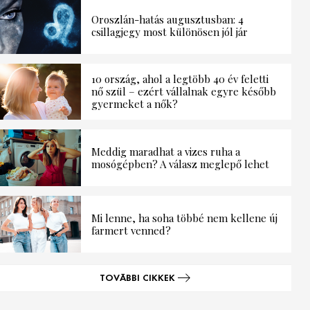
Oroszlán-hatás augusztusban: 4
csillagjegy most különösen jól jár
10 ország, ahol a legtöbb 40 év feletti
nő szül – ezért vállalnak egyre később
gyermeket a nők?
Meddig maradhat a vizes ruha a
mosógépben? A válasz meglepő lehet
Mi lenne, ha soha többé nem kellene új
farmert venned?
TOVÁBBI CIKKEK