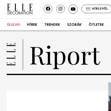
HÍRLEVÉL
ELLE.HU
HÍREK
TRENDEK
SZOBÁK
ÖTLETEK
Konyha
Riport
Fürdőszoba
Nappali
Hálószoba
Kert és terasz