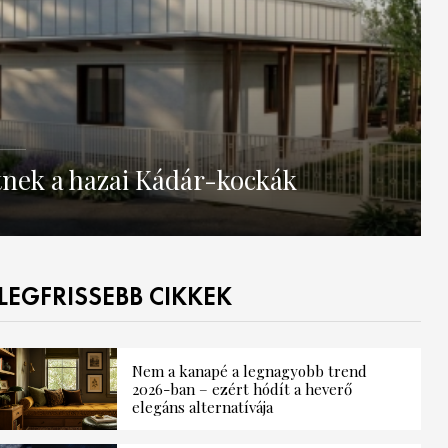
etnek a hazai Kádár-kockák
LEGFRISSEBB CIKKEK
Nem a kanapé a legnagyobb trend
2026-ban – ezért hódít a heverő
elegáns alternatívája