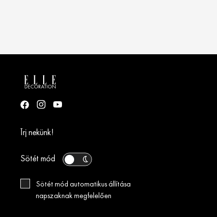
Írj nekünk!
Sötét mód
Sötét mód automatikus állítása
napszaknak megfelelően