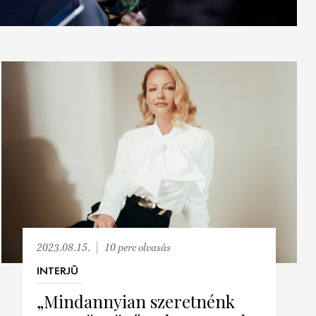
2023.08.15.
10 perc olvasás
INTERJÚ
„Mindannyian szeretnénk