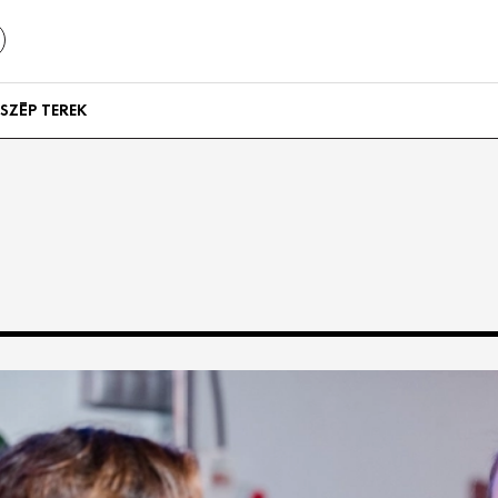
SZÉP TEREK
Szállodák és
vendégházak
Lakások