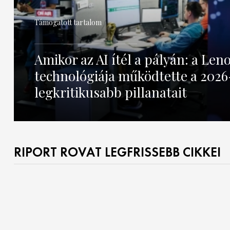
Támogatott tartalom
Amikor az AI ítél a pályán: a Len
technológiája működtette a 2026
legkritikusabb pillanatait
RIPORT ROVAT LEGFRISSEBB CIKKEI