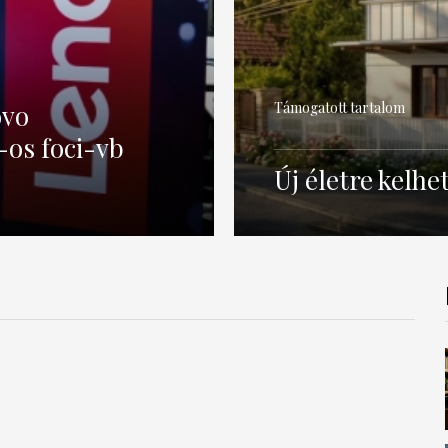
ovo
Támogatott tartalom
-os foci-vb
Új életre kelh