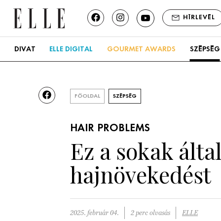
HÍRLEVÉL
DIVAT
ELLE DIGITAL
GOURMET AWARDS
SZÉPSÉG
FŐOLDAL
SZÉPSÉG
HAIR PROBLEMS
Ez a sokak által
hajnövekedést
2025. február 04.
2 perc olvasás
ELLE