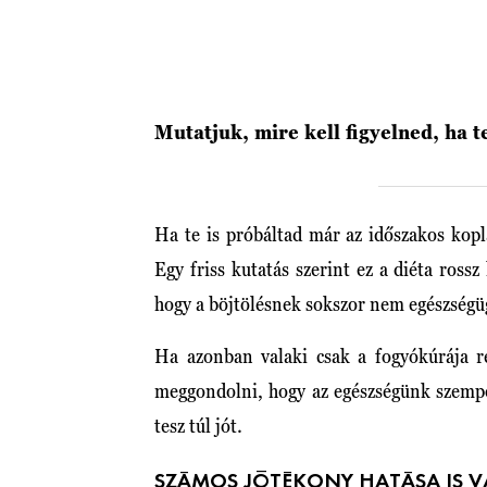
Mutatjuk, mire kell figyelned, ha t
Ha te is próbáltad már az időszakos kopl
Egy friss kutatás szerint ez a diéta rossz
hogy a böjtölésnek sokszor nem egészségüg
Ha azonban valaki csak a fogyókúrája ré
meggondolni, hogy az egészségünk szempo
tesz túl jót.
SZÁMOS JÓTÉKONY HATÁSA IS 