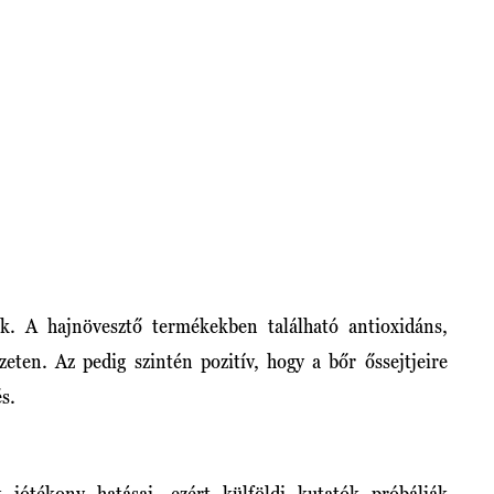
k. A hajnövesztő termékekben található antioxidáns,
zeten. Az pedig szintén pozitív, hogy a bőr őssejtjeire
és.
 jótékony hatásai, ezért külföldi kutatók próbálják