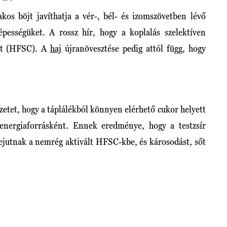
kos böjt javíthatja a vér-, bél- és izomszövetben lévő
pességüket. A rossz hír, hogy a koplalás szelektíven
ket (HFSC). A
haj
újranövesztése pedig attól függ, hogy
ezetet, hogy a táplálékból könnyen elérhető cukor helyett
s energiaforrásként. Ennek eredménye, hogy a testzsír
bejutnak a nemrég aktivált HFSC-kbe, és károsodást, sőt