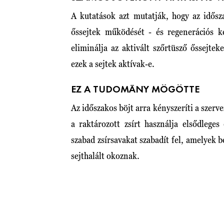
A kutatások azt mutatják, hogy az idősza
őssejtek működését - és regenerációs ké
eliminálja az aktivált szőrtüsző őssejte
ezek a sejtek aktívak-e.
EZ A TUDOMÁNY MÖGÖTTE
Az időszakos böjt arra kényszeríti a szerv
a raktározott zsírt használja elsődlege
szabad zsírsavakat szabadít fel, amelyek 
sejthalált okoznak.