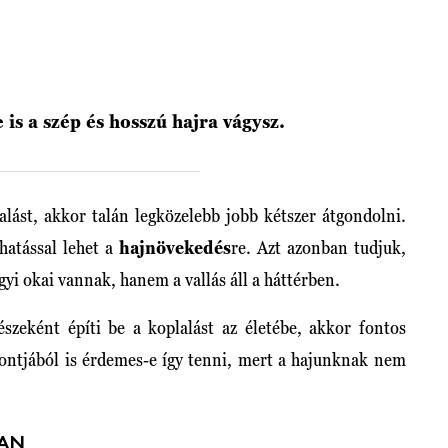
e is a szép és hosszú hajra vágysz.
alást, akkor talán legközelebb jobb kétszer átgondolni.
 hatással lehet a
hajnövekedés
re. Azt azonban tudjuk,
yi okai vannak, hanem a vallás áll a háttérben.
szeként építi be a koplalást az életébe, akkor fontos
ntjából is érdemes-e így tenni, mert a hajunknak nem
VAN