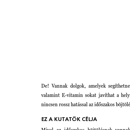
De! Vannak dolgok, amelyek segíthetne
valamint E-vitamin sokat javíthat a hely
nincsen rossz hatással az időszakos böjtöl
EZ A KUTATÓK CÉLJA
Mivel az időszakos böjtölésnek vannak