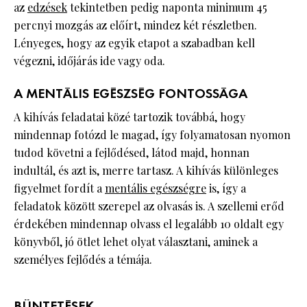
az
edzések
tekintetben pedig naponta minimum 45
percnyi mozgás az előírt, mindez két részletben.
Lényeges, hogy az egyik etapot a szabadban kell
végezni, időjárás ide vagy oda.
A MENTÁLIS EGÉSZSÉG FONTOSSÁGA
A kihívás feladatai közé tartozik továbbá, hogy
mindennap fotózd le magad, így folyamatosan nyomon
tudod követni a fejlődésed, látod majd, honnan
indultál, és azt is, merre tartasz. A kihívás különleges
figyelmet fordít a
mentális egészségre
is, így a
feladatok között szerepel az olvasás is. A szellemi erőd
érdekében mindennap olvass el legalább 10 oldalt egy
könyvből, jó ötlet lehet olyat választani, aminek a
személyes fejlődés a témája.
BÜNTETÉSEK