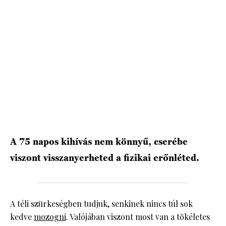
HÍRLEVÉL
A 75 napos kihívás nem könnyű, cserébe
viszont visszanyerheted a fizikai erőnléted.
A téli szürkeségben tudjuk, senkinek nincs túl sok
kedve
mozogni
. Valójában viszont most van a tökéletes