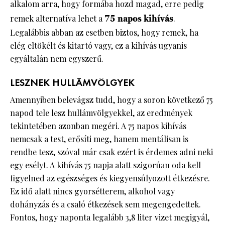
alkalom arra, hogy formába hozd magad, erre pedig
remek alternatíva lehet a
75 napos kihívás
.
Legalábbis abban az esetben biztos, hogy remek, ha
elég eltökélt és kitartó vagy, ez a kihívás ugyanis
egyáltalán nem egyszerű.
LESZNEK HULLÁMVÖLGYEK
Amennyiben belevágsz tudd, hogy a soron következő 75
napod tele lesz hullámvölgyekkel, az eredmények
tekintetében azonban megéri. A 75 napos kihívás
nemcsak a test, erősíti meg, hanem mentálisan is
rendbe tesz, szóval már csak ezért is érdemes adni neki
egy esélyt. A kihívás 75 napja alatt szigorúan oda kell
figyelned az egészséges és kiegyensúlyozott étkezésre.
Ez idő alatt nincs gyorsétterem, alkohol vagy
dohányzás és a csaló étkezések sem megengedettek.
Fontos, hogy naponta legalább 3,8 liter vizet megigyál,