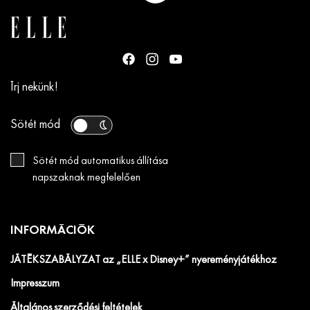
Írj nekünk!
Sötét mód
Sötét mód automatikus állítása
napszaknak megfelelően
INFORMÁCIÓK
JÁTÉKSZABÁLYZAT az „ELLE x Disney+” nyereményjátékhoz
Impresszum
Általános szerződési feltételek