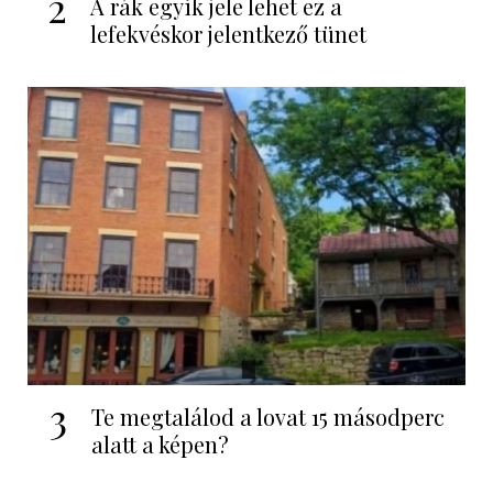
2
A rák egyik jele lehet ez a
lefekvéskor jelentkező tünet
3
Te megtalálod a lovat 15 másodperc
alatt a képen?