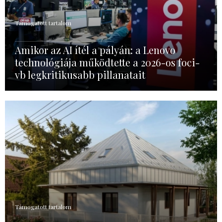
Támogatott tartalom
Amikor az AI ítél a pályán: a Lenovo
technológiája működtette a 2026-os foci-
vb legkritikusabb pillanatait
Támogatott tartalom