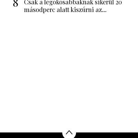
8
Csak a legokosabbaknak sikerül 20
másodperc alatt kiszúrni az...