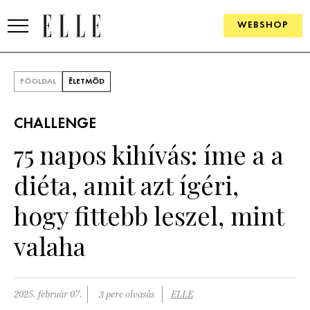
WEBSHOP
DIVAT
FŐOLDAL
ÉLETMÓD
ELLE DIGITAL
CHALLENGE
GOURMET AWARDS
75 napos kihívás: íme a a
SZÉPSÉG
diéta, amit azt ígéri,
KULTÚRA
hogy fittebb leszel, mint
PSZICHÉ
valaha
ÉLETMÓD
2025. február 07.
3 perc olvasás
ELLE
PÁRKAPCSOLAT