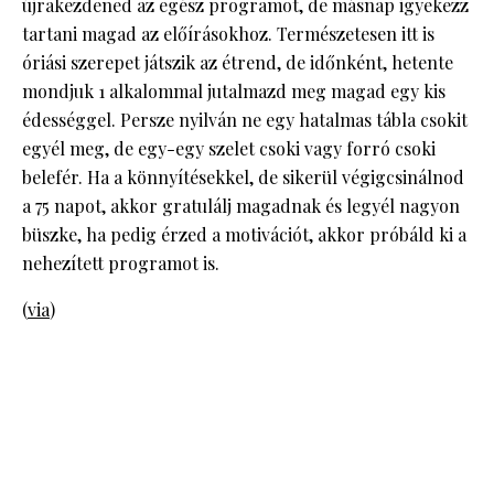
újrakezdened az egész programot, de másnap igyekezz
tartani magad az előírásokhoz. Természetesen itt is
óriási szerepet játszik az étrend, de időnként, hetente
mondjuk 1 alkalommal jutalmazd meg magad egy kis
édességgel. Persze nyilván ne egy hatalmas tábla csokit
egyél meg, de egy-egy szelet csoki vagy forró csoki
belefér. Ha a könnyítésekkel, de sikerül végigcsinálnod
a 75 napot, akkor gratulálj magadnak és legyél nagyon
büszke, ha pedig érzed a motivációt, akkor próbáld ki a
nehezített programot is.
(
via
)