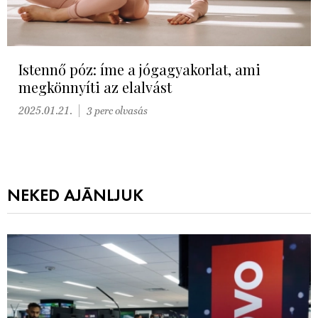
Istennő póz: íme a jógagyakorlat, ami
megkönnyíti az elalvást
2025.01.21.
3 perc olvasás
NEKED AJÁNLJUK