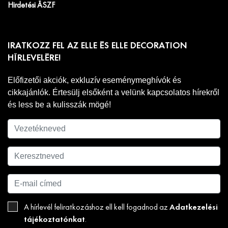
Hirdetési ÁSZF
IRATKOZZ FEL AZ ELLE ÉS ELLE DECORATION
HÍRLEVELÉRE!
Előfizetői akciók, exkluzív eseménymeghívók és
cikkajánlók. Értesülj elsőként a velünk kapcsolatos hírekről
és less be a kulisszák mögé!
Adatkezelési
A hírlevél feliratkozáshoz ell kell fogadnod az
tájékoztatónkat
.