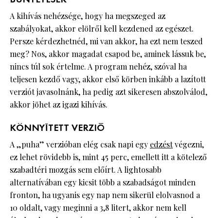
A kihívás nehézsége, hogy ha megszeged az
szabályokat, akkor elölről kell kezdened az egészet.
Persze kérdezhetnéd, mi van akkor, ha ezt nem teszed
meg? Nos, akkor magadat csapod be, aminek lássuk be,
nincs túl sok értelme. A program nehéz, szóval ha
teljesen kezdő vagy, akkor első körben inkább a lazított
verziót javasolnánk, ha pedig azt sikeresen abszolválod,
akkor jöhet az igazi kihívás.
KÖNNYÍTETT VERZIÓ
A „puha” verzióban elég csak napi egy
edzést
végezni,
ez lehet rövidebb is, mint 45 perc, emellett itt a kötelező
szabadtéri mozgás sem előírt. A lightosabb
alternatívában egy kicsit több a szabadságot minden
fronton, ha ugyanis egy nap nem sikerül elolvasnod a
10 oldalt, vagy meginni a 3,8 litert, akkor nem kell