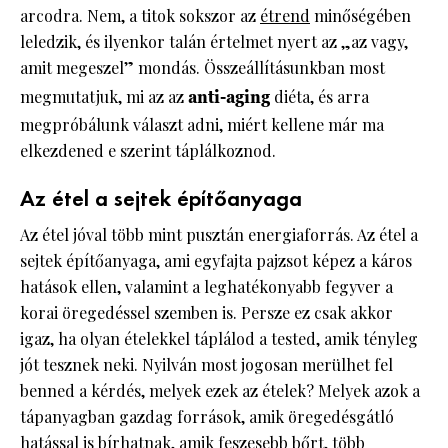
arcodra. Nem, a titok sokszor az
étrend
minőségében
leledzik, és ilyenkor talán értelmet nyert az „az vagy,
amit megeszel” mondás. Összeállításunkban most
megmutatjuk, mi az az
anti-aging
diéta, és arra
megpróbálunk választ adni, miért kellene már ma
elkezdened e szerint táplálkoznod.
Az étel a sejtek építőanyaga
Az étel jóval több mint pusztán energiaforrás. Az étel a
sejtek építőanyaga, ami egyfajta pajzsot képez a káros
hatások ellen, valamint a leghatékonyabb fegyver a
korai öregedéssel szemben is. Persze ez csak akkor
igaz, ha olyan ételekkel táplálod a tested, amik tényleg
jót tesznek neki. Nyilván most jogosan merülhet fel
benned a kérdés, melyek ezek az ételek? Melyek azok a
tápanyagban gazdag források, amik öregedésgátló
hatással is bírhatnak, amik feszesebb bőrt, több