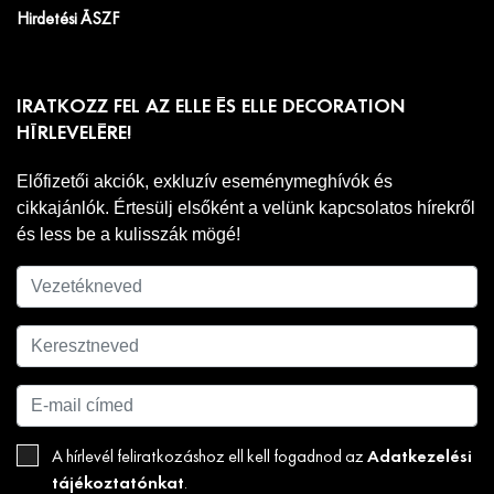
Hirdetési ÁSZF
IRATKOZZ FEL AZ ELLE ÉS ELLE DECORATION
HÍRLEVELÉRE!
Előfizetői akciók, exkluzív eseménymeghívók és
cikkajánlók. Értesülj elsőként a velünk kapcsolatos hírekről
és less be a kulisszák mögé!
Adatkezelési
A hírlevél feliratkozáshoz ell kell fogadnod az
tájékoztatónkat
.