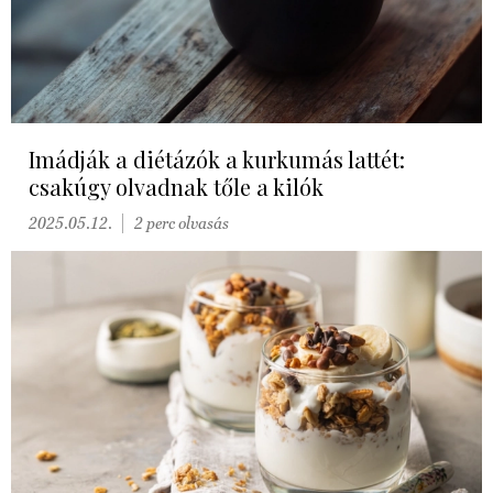
Imádják a diétázók a kurkumás lattét:
csakúgy olvadnak tőle a kilók
2025.05.12.
2 perc olvasás