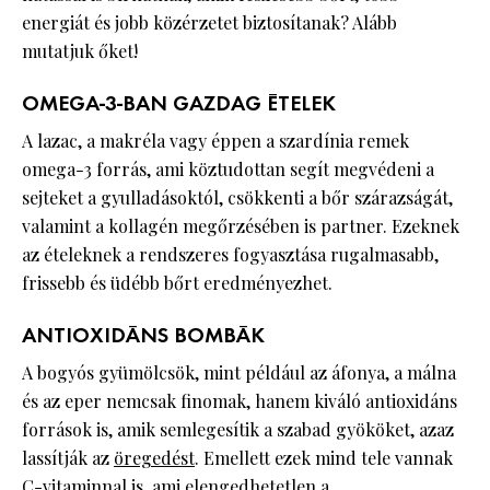
energiát és jobb közérzetet biztosítanak? Alább
mutatjuk őket!
OMEGA-3-BAN GAZDAG ÉTELEK
A lazac, a makréla vagy éppen a szardínia remek
omega-3 forrás, ami köztudottan segít megvédeni a
sejteket a gyulladásoktól, csökkenti a bőr szárazságát,
valamint a kollagén megőrzésében is partner. Ezeknek
az ételeknek a rendszeres fogyasztása rugalmasabb,
frissebb és üdébb bőrt eredményezhet.
ANTIOXIDÁNS BOMBÁK
A bogyós gyümölcsök, mint például az áfonya, a málna
és az eper nemcsak finomak, hanem kiváló antioxidáns
források is, amik semlegesítik a szabad gyököket, azaz
lassítják az
öregedést
. Emellett ezek mind tele vannak
C-vitaminnal is, ami elengedhetetlen a