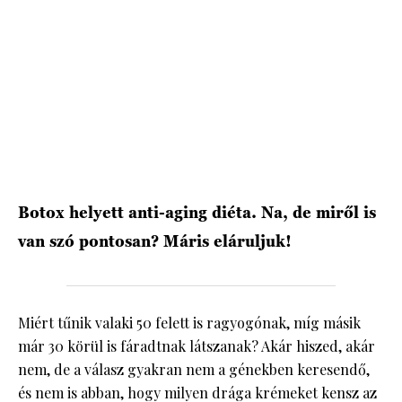
HÍRLEVÉL
Botox helyett anti-aging diéta. Na, de miről is
van szó pontosan? Máris eláruljuk!
Miért tűnik valaki 50 felett is ragyogónak, míg másik
már 30 körül is fáradtnak látszanak? Akár hiszed, akár
nem, de a válasz gyakran nem a génekben keresendő,
és nem is abban, hogy milyen drága krémeket kensz az