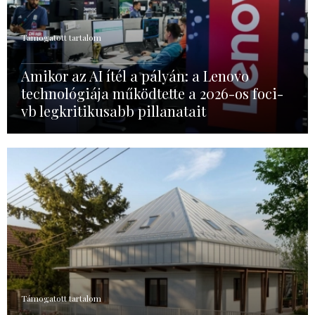
Támogatott tartalom
Amikor az AI ítél a pályán: a Lenovo
technológiája működtette a 2026-os foci-
vb legkritikusabb pillanatait
Támogatott tartalom