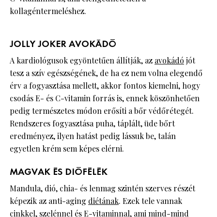
kollagéntermeléshez.
JOLLY JOKER AVOKÁDÓ
A kardiológusok egyöntetűen állítják, az
avokádó
jót
tesz a szív egészségének, de ha ez nem volna elegendő
érv a fogyasztása mellett, akkor fontos kiemelni, hogy
csodás E- és C-vitamin forrás is, ennek köszönhetően
pedig természetes módon erősíti a bőr védőrétegét.
Rendszeres fogyasztása puha, táplált, üde bőrt
eredményez, ilyen hatást pedig lássuk be, talán
egyetlen krém sem képes elérni.
MAGVAK ÉS DIÓFÉLÉK
Mandula, dió, chia- és lenmag szintén szerves részét
képezik az anti-aging
diétának
. Ezek tele vannak
cinkkel, szelénnel és E-vitaminnal, ami mind-mind