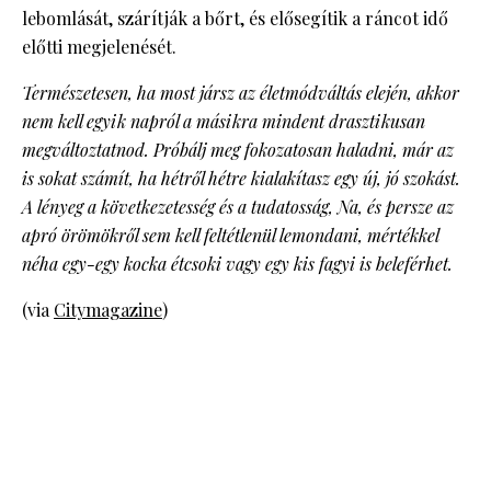
lebomlását, szárítják a bőrt, és elősegítik a ráncot idő
előtti megjelenését.
Természetesen, ha most jársz az életmódváltás elején, akkor
nem kell egyik napról a másikra mindent drasztikusan
megváltoztatnod. Próbálj meg fokozatosan haladni, már az
is sokat számít, ha hétről hétre kialakítasz egy új, jó szokást.
A lényeg a következetesség és a tudatosság, Na, és persze az
apró örömökről sem kell feltétlenül lemondani, mértékkel
néha egy-egy kocka étcsoki vagy egy kis fagyi is beleférhet.
(via
Citymagazine
)