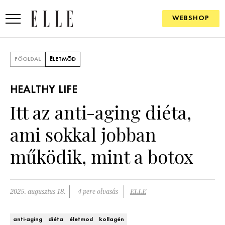
WEBSHOP
DIVAT
FŐOLDAL
ÉLETMÓD
ELLE DIGITAL
HEALTHY LIFE
GOURMET AWARDS
Itt az anti-aging diéta,
SZÉPSÉG
ami sokkal jobban
KULTÚRA
működik, mint a botox
PSZICHÉ
2025. augusztus 18.
4 perc olvasás
ELLE
ÉLETMÓD
PÁRKAPCSOLAT
anti-aging
diéta
életmod
kollagén