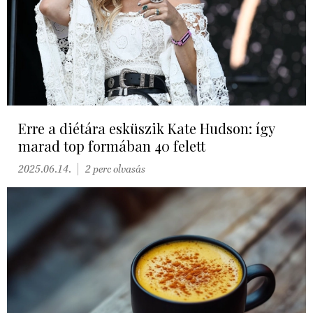
Erre a diétára esküszik Kate Hudson: így
marad top formában 40 felett
2025.06.14.
2 perc olvasás