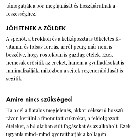
támogatják a bőr megújulását és hozzájárulnak a
feszességhez.
JÖHETNEK A ZÖLDEK
A spenót, a brokkoli és a kelkáposzta is tökéletes K-
vitamin és folsav forrás, arról pedig már nem is
beszélve, hogy rostokban is gazdag ételek. Ezek
nemcsak erősítik az ereket, hanem a gyulladásokat is
minimalizálják, miközben a sejtek regenerálódását is
segítik.
Amire nincs szükséged
Ha a cél a fiatalos megjelenés, akkor célszerű hosszú
távon kerülni a finomított cukrokat, a feldolgozott
ételeket, a bő olajban sült fogásokat és az alkoholt. Ezek
ugyanis mind-mind gyorsíthatják a kollagén