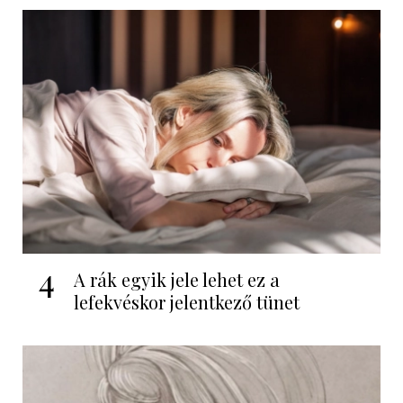
4
A rák egyik jele lehet ez a
lefekvéskor jelentkező tünet