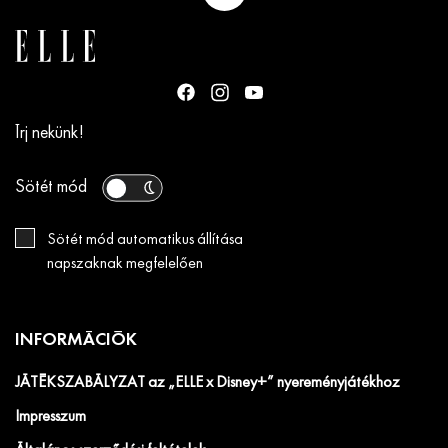
Írj nekünk!
Sötét mód
Sötét mód automatikus állítása
napszaknak megfelelően
INFORMÁCIÓK
JÁTÉKSZABÁLYZAT az „ELLE x Disney+” nyereményjátékhoz
Impresszum