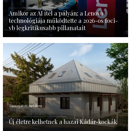
Amikor az AI ítél a pályán: a Lenovo
technológiája működtette a 2026-os foci-
vb legkritikusabb pillanatait
Támogatott tartalom
Új életre kelhetnek a hazai Kádár-kockák