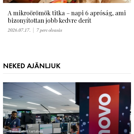
A mikroörömök titka – napi 6 apróság, ami
bizonyítottan jobb kedvre derít
2026.07.17.
7 perc olvasás
NEKED AJÁNLJUK
Támogatott tartalom