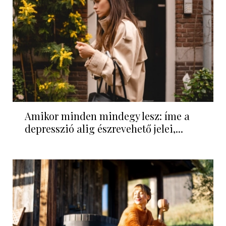
Amikor minden mindegy lesz: íme a
depresszió alig észrevehető jelei,...