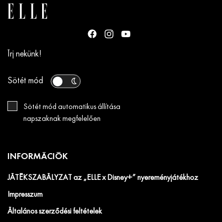
Írj nekünk!
Sötét mód
Sötét mód automatikus állítása
napszaknak megfelelően
INFORMÁCIÓK
JÁTÉKSZABÁLYZAT az „ELLE x Disney+” nyereményjátékhoz
Impresszum
Általános szerződési feltételek