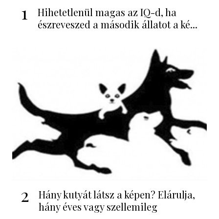
1
Hihetetlenül magas az IQ-d, ha
észreveszed a második állatot a ké...
2
Hány kutyát látsz a képen? Elárulja,
hány éves vagy szellemileg