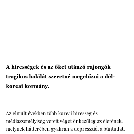
HÍRLEVÉL
A hírességek és az őket utánzó rajongók
tragikus halálát szeretné megelőzni a dél-
koreai kormány.
Az elmúlt években több koreai híresség és
médiaszemélyiség vetett véget önkezűleg az életének,
melynek hátterében gyakran a depresszió, a bűntudat,