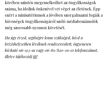
körében szintén megemelkedhet az öngyilkosságok
száma, ha idoljuk önkezével vet véget az életének. Épp
ezért a minisztériumok a jövőben szorgalmazni fogják a
hírességek öngyilkosságáról szóló médiabeszámolók
még szorosabb nyomon követését.
Ha úgy érzed, segítségre lenne szükséged, hívd a
krízishelyzetben lévőknek rendszeresített, ingyenesen
hívható 116-123-as vagy 06-80/820-111-es telefonszámot,
illetve tájékozódj
itt
!