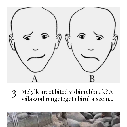
3
Melyik arcot látod vidámabbnak? A
válaszod rengeteget elárul a szem...