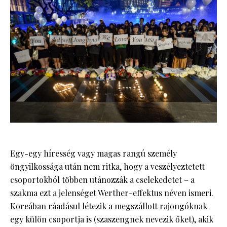
Egy-egy híresség vagy magas rangú személy
öngyilkossága után nem ritka, hogy a veszélyeztetett
csoportokból többen utánozzák a cselekedetet – a
szakma ezt a jelenséget Werther-effektus néven ismeri.
Koreában ráadásul létezik a megszállott rajongóknak
egy külön csoportja is (szaszengnek nevezik őket), akik