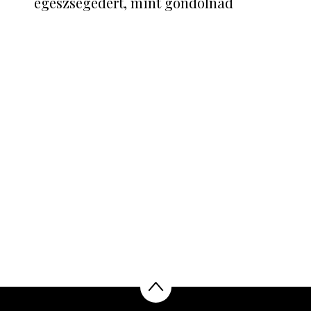
egészségedért, mint gondolnád