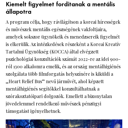
Kiemelt figyelmet fordítanak a mentális
állapotra
A program célja, hogy rávilágítson a koreai hírességek
és művészek mentális egészségének vakfoltjaira,
amelyek sokszor ügynökeik és menedzsereik figyelmét
is elkerülik. Az intézkedések részeként a Koreai Kreatív
Tartalmi Ügynökség (KOCCA) által elvégzett
pszichológiai konzultációk számát 2022-re az idei 900-
ról 1300 alkalomra emelik, és az ország mentálhigiénés
szolgálata több filmforgatás helyszínére is kiküldi a
„Heart Relief Bus” nevű járművét, ahol képzett
mentálhigiénés segítőkkel konzultálhatnak a
szórakoztatóipari dolgozók. Emellett a bizonytalan
jövedelemmel rendelkező művészek pénzügyi
támogatást igényelhetnek.