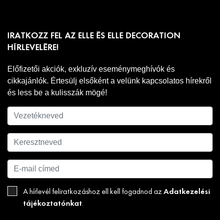
IRATKOZZ FEL AZ ELLE ÉS ELLE DECORATION
HÍRLEVELÉRE!
Előfizetői akciók, exkluzív eseménymeghívók és
cikkajánlók. Értesülj elsőként a velünk kapcsolatos hírekről
és less be a kulisszák mögé!
Adatkezelési
A hírlevél feliratkozáshoz ell kell fogadnod az
tájékoztatónkat
.