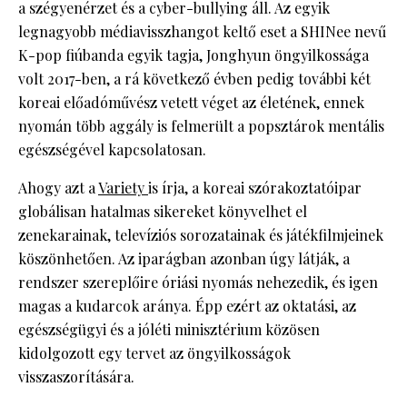
a szégyenérzet és a cyber-bullying áll. Az egyik
legnagyobb médiavisszhangot keltő eset a SHINee nevű
K-pop fiúbanda egyik tagja, Jonghyun öngyilkossága
volt 2017-ben, a rá következő évben pedig további két
koreai előadóművész vetett véget az életének, ennek
nyomán több aggály is felmerült a popsztárok mentális
egészségével kapcsolatosan.
Ahogy azt a
Variety
is írja, a koreai szórakoztatóipar
globálisan hatalmas sikereket könyvelhet el
zenekarainak, televíziós sorozatainak és játékfilmjeinek
köszönhetően. Az iparágban azonban úgy látják, a
rendszer szereplőire óriási nyomás nehezedik, és igen
magas a kudarcok aránya. Épp ezért az oktatási, az
egészségügyi és a jóléti minisztérium közösen
kidolgozott egy tervet az öngyilkosságok
visszaszorítására.