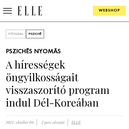
WEBSHOP
DIVAT
FŐOLDAL
PSZICHÉ
ELLE DIGITAL
PSZICHÉS NYOMÁS
GOURMET AWARDS
A hírességek
SZÉPSÉG
öngyilkosságait
KULTÚRA
visszaszorító program
PSZICHÉ
indul Dél-Koreában
ÉLETMÓD
2021. október 04.
2 perc olvasás
ELLE
PÁRKAPCSOLAT