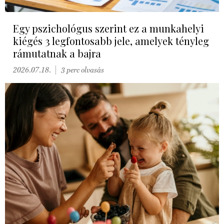
Egy pszichológus szerint ez a munkahelyi
kiégés 3 legfontosabb jele, amelyek tényleg
rámutatnak a bajra
2026.07.18.
3 perc olvasás