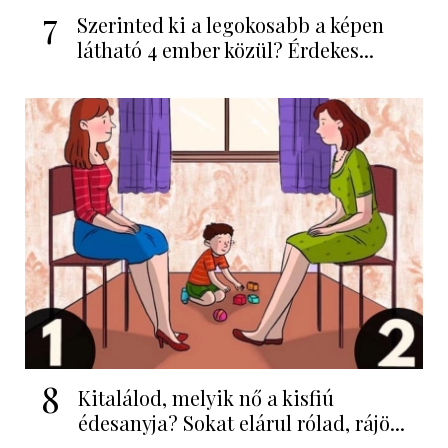
7
Szerinted ki a legokosabb a képen
látható 4 ember közül? Érdekes...
8
Kitalálod, melyik nő a kisfiú
édesanyja? Sokat elárul rólad, rájö...