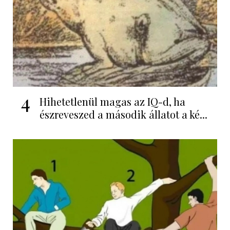
4
Hihetetlenül magas az IQ-d, ha
észreveszed a második állatot a ké...