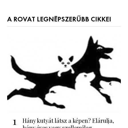
A ROVAT LEGNÉPSZERŰBB CIKKEI
1
Hány kutyát látsz a képen? Elárulja,
hány éves vagy szellemileg