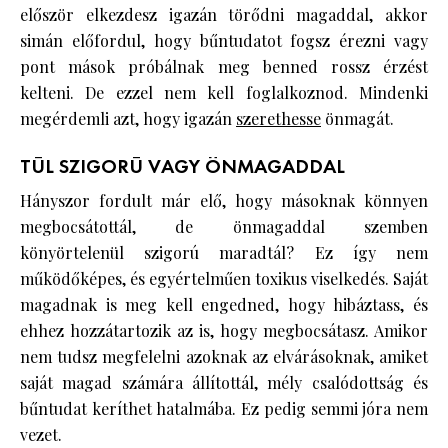
először elkezdesz igazán törődni magaddal, akkor
simán előfordul, hogy bűntudatot fogsz érezni vagy
pont mások próbálnak meg benned rossz érzést
kelteni. De ezzel nem kell foglalkoznod. Mindenki
megérdemli azt, hogy igazán
szerethesse
önmagát.
TÚL SZIGORÚ VAGY ÖNMAGADDAL
Hányszor fordult már elő, hogy másoknak könnyen
megbocsátottál, de önmagaddal szemben
könyörtelenül szigorú maradtál? Ez így nem
működőképes, és egyértelműen toxikus viselkedés. Saját
magadnak is meg kell engedned, hogy hibáztass, és
ehhez hozzátartozik az is, hogy megbocsátasz. Amikor
nem tudsz megfelelni azoknak az elvárásoknak, amiket
saját magad számára állítottál, mély csalódottság és
bűntudat keríthet hatalmába. Ez pedig semmi jóra nem
vezet.