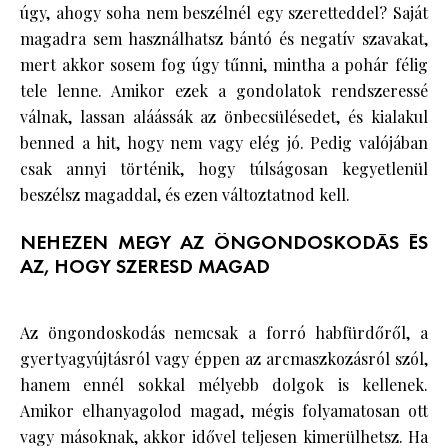
úgy, ahogy soha nem beszélnél egy szeretteddel? Saját
magadra sem használhatsz bántó és negatív szavakat,
mert akkor sosem fog úgy tűnni, mintha a pohár félig
tele lenne. Amikor ezek a gondolatok rendszeressé
válnak, lassan aláássák az önbecsülésedet, és kialakul
benned a hit, hogy nem vagy elég jó. Pedig valójában
csak annyi történik, hogy túlságosan kegyetlenül
beszélsz magaddal, és ezen változtatnod kell.
NEHEZEN MEGY AZ ÖNGONDOSKODÁS ÉS
AZ, HOGY SZERESD MAGAD
Az öngondoskodás nemcsak a forró habfürdőről, a
gyertyagyújtásról vagy éppen az arcmaszkozásról szól,
hanem ennél sokkal mélyebb dolgok is kellenek.
Amikor elhanyagolod magad, mégis folyamatosan ott
vagy másoknak, akkor idővel teljesen kimerülhetsz. Ha