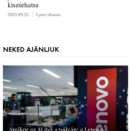
kiszúrhatsz
2025.09.22.
5 perc olvasás
NEKED AJÁNLJUK
Támogatott tartalom
Amikor az AI ítél a pályán: a Lenovo