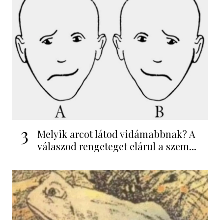
3
Melyik arcot látod vidámabbnak? A
válaszod rengeteget elárul a szem...