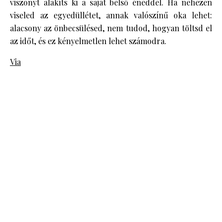
viszonyt alakíts ki a saját belső éneddel. Ha nehezen
viseled az egyedüllétet, annak valószínű oka lehet:
alacsony az önbecsülésed, nem tudod, hogyan töltsd el
az időt, és ez kényelmetlen lehet számodra.
Via