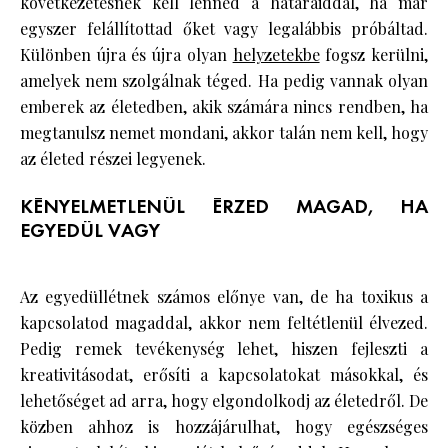
következetesnek kell lenned a határaiddal, ha már
egyszer felállítottad őket vagy legalábbis próbáltad.
Különben újra és újra olyan
helyzetekbe
fogsz kerülni,
amelyek nem szolgálnak téged. Ha pedig vannak olyan
emberek az életedben, akik számára nincs rendben, ha
megtanulsz nemet mondani, akkor talán nem kell, hogy
az életed részei legyenek.
KÉNYELMETLENÜL ÉRZED MAGAD, HA
EGYEDÜL VAGY
Az egyedüllétnek számos előnye van, de ha toxikus a
kapcsolatod magaddal, akkor nem feltétlenül élvezed.
Pedig remek tevékenység lehet, hiszen fejleszti a
kreativitásodat, erősíti a kapcsolatokat másokkal, és
lehetőséget ad arra, hogy elgondolkodj az életedről. De
közben ahhoz is hozzájárulhat, hogy egészséges