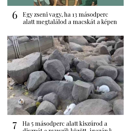
6
Egy zseni vagy, ha 13 másodperc
alatt megtalálod a macskát a képen
7
Ha 5 másodperc alatt kiszúrod a
disznót a nyuszik között, igazán k...