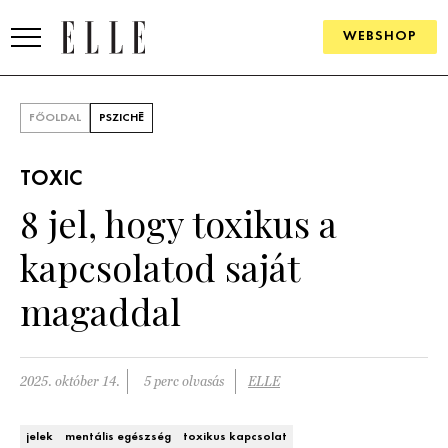
WEBSHOP
DIVAT
FŐOLDAL
PSZICHÉ
ELLE DIGITAL
TOXIC
GOURMET AWARDS
8 jel, hogy toxikus a
SZÉPSÉG
kapcsolatod saját
KULTÚRA
magaddal
PSZICHÉ
2025. október 14.
5 perc olvasás
ELLE
ÉLETMÓD
PÁRKAPCSOLAT
jelek
mentális egészség
toxikus kapcsolat