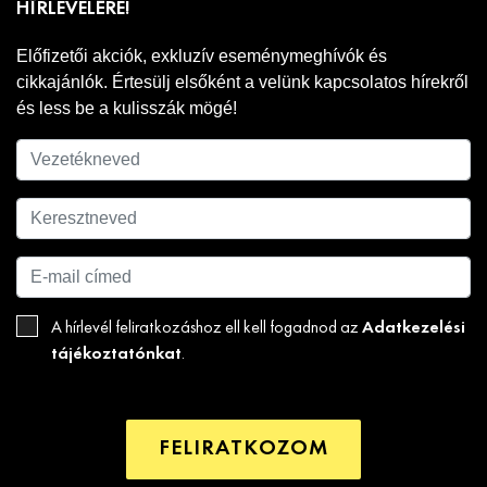
HÍRLEVELÉRE!
Előfizetői akciók, exkluzív eseménymeghívók és
cikkajánlók. Értesülj elsőként a velünk kapcsolatos hírekről
és less be a kulisszák mögé!
Adatkezelési
A hírlevél feliratkozáshoz ell kell fogadnod az
tájékoztatónkat
.
FELIRATKOZOM