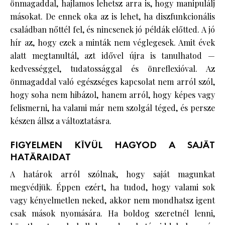
önmagaddal, hajlamos lehetsz arra is, hogy manipulálj
másokat. De ennek oka az is lehet, ha diszfunkcionális
családban nőttél fel, és nincsenek jó példák előtted. A jó
hír az, hogy ezek a minták nem véglegesek. Amit évek
alatt megtanultál, azt idővel újra is tanulhatod —
kedvességgel, tudatossággal és önreflexióval. Az
önmagaddal való egészséges kapcsolat nem arról szól,
hogy soha nem hibázol, hanem arról, hogy képes vagy
felismerni, ha valami már nem szolgál téged, és persze
készen állsz a változtatásra.
FIGYELMEN KÍVÜL HAGYOD A SAJÁT
HATÁRAIDAT
A határok arról szólnak, hogy saját magunkat
megvédjük. Éppen ezért, ha tudod, hogy valami sok
vagy kényelmetlen neked, akkor nem mondhatsz igent
csak mások nyomására. Ha boldog szeretnél lenni,