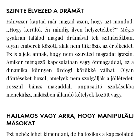
SZINTE ÉLVEZED A DRÁMÁT
Hányszor kaptad már magad azon, hogy azt mondod:
„Hogy kerülök én mindig ilyen helyzetekbe?” Mégis
gyakran találod magad drámával teli szituációkban,
olyan emberek között, akik nem tükrözik az értékeidet.
Ez is a jele annak, hogy nem szereted magadat igazán.
Amikor mérgező kapcsolatban vagy önmagaddal, ez a
dinamika könnyen ördögi körökké válhat. Olyan
döntéseket hozol, amelyek nem szolgálják a jóllétedet:
rosszul bánsz magaddal, önpusztító szokásokba
menekülsz, miközben állandó kételyek között vagy.
HAJLAMOS VAGY ARRA, HOGY MANIPULÁLJ
MÁSOKAT
Ezt nehéz lehet kimondani, de ha toxikus a kapcsolatod