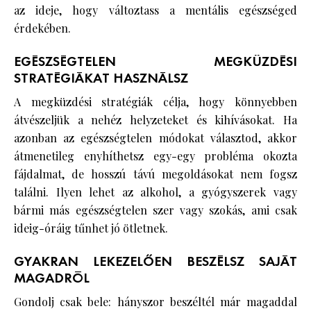
az ideje, hogy változtass a mentális egészséged
érdekében.
EGÉSZSÉGTELEN MEGKÜZDÉSI
STRATÉGIÁKAT HASZNÁLSZ
A megküzdési stratégiák célja, hogy könnyebben
átvészeljük a nehéz helyzeteket és kihívásokat. Ha
azonban az egészségtelen módokat választod, akkor
átmenetileg enyhíthetsz egy-egy probléma okozta
fájdalmat, de hosszú távú megoldásokat nem fogsz
találni. Ilyen lehet az alkohol, a gyógyszerek vagy
bármi más egészségtelen szer vagy szokás, ami csak
ideig-óráig tűnhet jó ötletnek.
GYAKRAN LEKEZELŐEN BESZÉLSZ SAJÁT
MAGADRÓL
Gondolj csak bele: hányszor beszéltél már magaddal