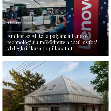
Támogatott tartalom
Amikor az AI ítél a pályán: a Lenovo
technológiája működtette a 2026-os foci-
vb legkritikusabb pillanatait