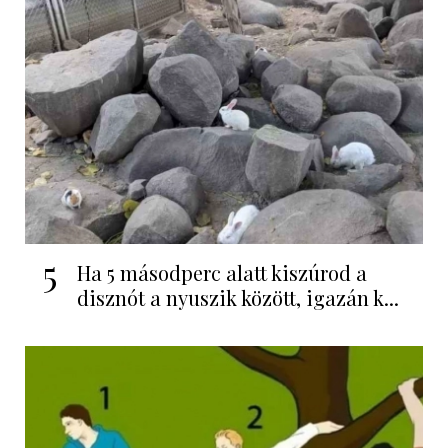
5
Ha 5 másodperc alatt kiszúrod a
disznót a nyuszik között, igazán k...