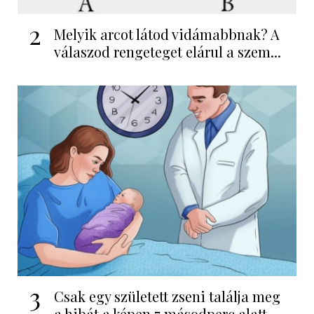
2
Melyik arcot látod vidámabbnak? A
válaszod rengeteget elárul a szem...
3
Csak egy született zseni találja meg
a hibát a képen 7 másodperc alatt