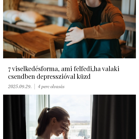
7 viselkedésforma, ami felfedi,ha valaki
csendben depresszióval küzd
2025.09.29.
4 perc olvasás