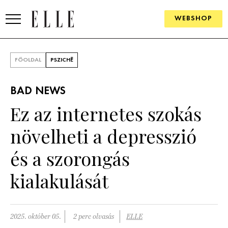
WEBSHOP
DIVAT
FŐOLDAL
PSZICHÉ
ELLE DIGITAL
BAD NEWS
GOURMET AWARDS
Ez az internetes szokás
SZÉPSÉG
növelheti a depresszió
KULTÚRA
és a szorongás
PSZICHÉ
kialakulását
ÉLETMÓD
2025. október 05.
2 perc olvasás
ELLE
PÁRKAPCSOLAT