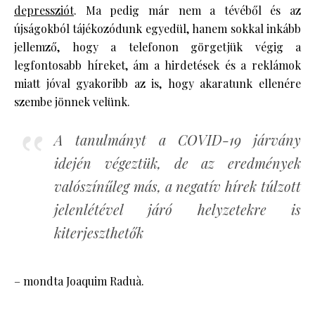
depressziót
. Ma pedig már nem a tévéből és az
újságokból tájékozódunk egyedül, hanem sokkal inkább
jellemző, hogy a telefonon görgetjük végig a
legfontosabb híreket, ám a hirdetések és a reklámok
miatt jóval gyakoribb az is, hogy akaratunk ellenére
szembe jönnek velünk.
A tanulmányt a COVID-19 járvány
idején végeztük, de az eredmények
valószínűleg más, a negatív hírek túlzott
jelenlétével járó helyzetekre is
kiterjeszthetők
– mondta Joaquim Raduà.