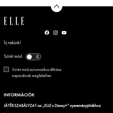
Írj nekünk!
Sötét mód
Sötét mód automatikus állítása
napszaknak megfelelően
INFORMÁCIÓK
JÁTÉKSZABÁLYZAT az „ELLE x Disney+” nyereményjátékhoz