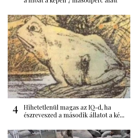
4
Hihetetlenül magas az IQ-d, ha
észreveszed a második állatot a ké...