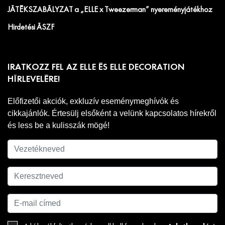
JÁTÉKSZABÁLYZAT a „ELLE x Tweezerman” nyereményjátékhoz
Hirdetési ÁSZF
IRATKOZZ FEL AZ ELLE ÉS ELLE DECORATION
HÍRLEVELÉRE!
Előfizetői akciók, exkluzív eseménymeghívók és
cikkajánlók. Értesülj elsőként a velünk kapcsolatos hírekről
és less be a kulisszák mögé!