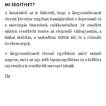
MI SEGÍTHET?
A kutatásból az is kiderült, hogy a kiegyensúlyozott
étrend követése nagyban hozzájárulhat a depresszió és
a szorongás tüneteinek csökkentéséhez. De emellett
szintén rendkívül fontos az elegendő vízfogyasztás, a
fizikai aktivitás, a szabadban töltött idő és a relaxáló
tevékenységek.
A kiegyensúlyozott étrend egyébként azért számít
nagyon, mert az agy jobb tápanyagellátása és a bélflóra
egyensúlya is rendkívüli szerepet játszik.
Via