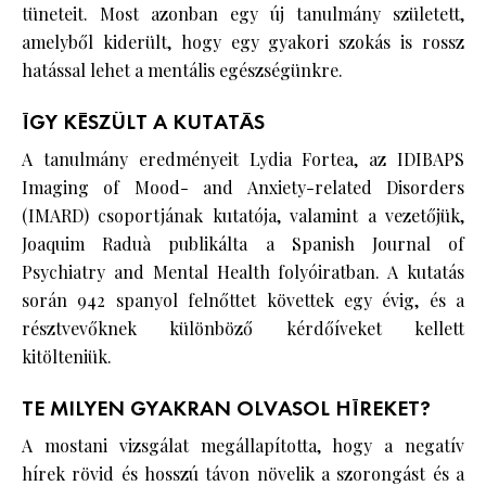
tüneteit. Most azonban egy új tanulmány született,
amelyből kiderült, hogy egy gyakori szokás is rossz
hatással lehet a mentális egészségünkre.
ÍGY KÉSZÜLT A KUTATÁS
A tanulmány eredményeit Lydia Fortea, az IDIBAPS
Imaging of Mood- and Anxiety-related Disorders
(IMARD) csoportjának kutatója, valamint a vezetőjük,
Joaquim Raduà publikálta a Spanish Journal of
Psychiatry and Mental Health folyóiratban. A kutatás
során 942 spanyol felnőttet követtek egy évig, és a
résztvevőknek különböző kérdőíveket kellett
kitölteniük.
TE MILYEN GYAKRAN OLVASOL HÍREKET?
A mostani vizsgálat megállapította, hogy a negatív
hírek rövid és hosszú távon növelik a szorongást és a