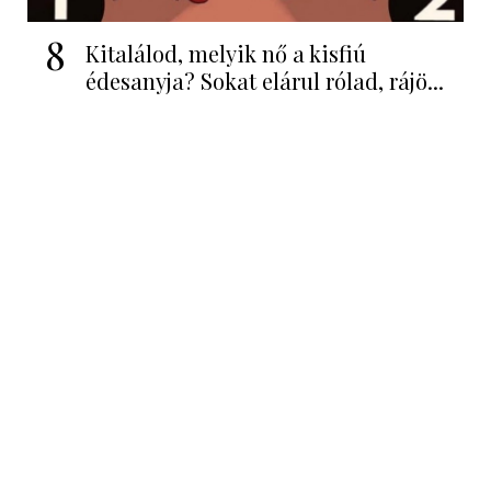
8
Kitalálod, melyik nő a kisfiú
édesanyja? Sokat elárul rólad, rájö...