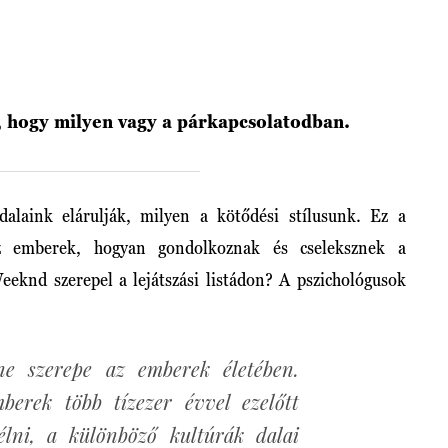
l, hogy milyen vagy a párkapcsolatodban.
dalaink elárulják, milyen a kötődési stílusunk. Ez a
az emberek, hogyan gondolkoznak és cseleksznek a
eknd szerepel a lejátszási listádon? A pszichológusok
ne szerepe az emberek életében.
berek több tízezer évvel ezelőtt
élni, a különböző kultúrák dalai