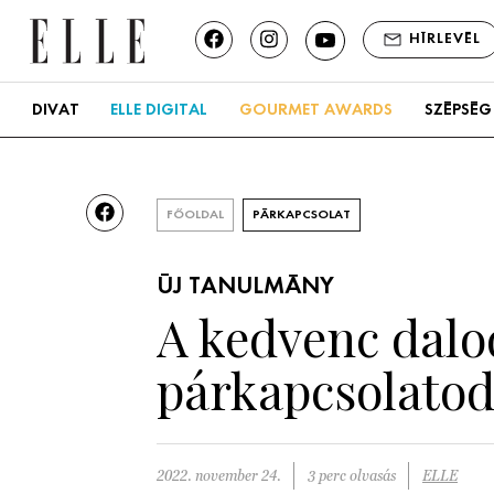
HÍRLEVÉL
DIVAT
ELLE DIGITAL
GOURMET AWARDS
SZÉPSÉG
FŐOLDAL
PÁRKAPCSOLAT
ÚJ TANULMÁNY
A kedvenc dalod
párkapcsolato
2022. november 24.
3 perc olvasás
ELLE