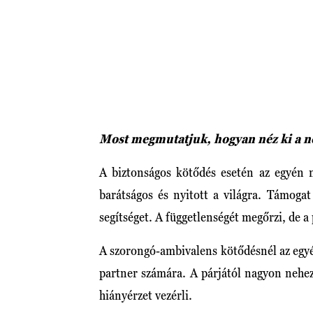
Most megmutatjuk, hogyan néz ki a né
A biztonságos kötődés esetén az egyén m
barátságos és nyitott a világra. Támoga
segítséget. A függetlenségét megőrzi, de a p
A szorongó-ambivalens kötődésnél az eg
partner számára. A párjától nagyon nehez
hiányérzet vezérli.