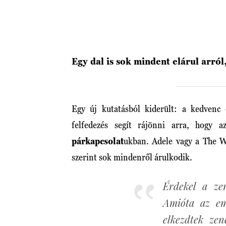
Egy dal is sok mindent elárul arró
Egy új kutatásból kiderült: a kedvenc 
felfedezés segít rájönni arra, hogy 
párkapcsolat
ukban. Adele vagy a The We
szerint sok mindenről árulkodik.
Érdekel a ze
Amióta az em
elkezdtek zen