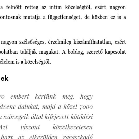
a felnőtt retteg az intim közelségtől, ezért nagyon
Fontosnak mutatja a függetlenséget, de közben ez is a
nagyon szélsőséges, érzelmileg kiszámíthatatlan, ezért
solatban
találják magukat. A boldog, szerető kapcsolat
élelem is a közelségtől.
tek
570 embert kértünk meg, hogy
dvenc dalukat, majd a közel 7000
 szövegeik által kifejezett kötődési
 Azt viszont következetesen
, hogy az elkerülően ragaszkodó