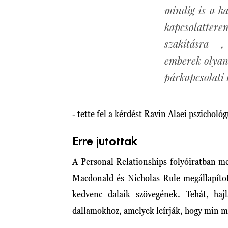
mindig is a k
kapcsolattere
szakításra –,
emberek olyan
párkapcsolati 
- tette fel a kérdést Ravin Alaei pszichológ
Erre jutottak
A Personal Relationships folyóiratban me
Macdonald és Nicholas Rule megállapítot
kedvenc dalaik szövegének. Tehát, ha
dallamokhoz, amelyek leírják, hogy min m