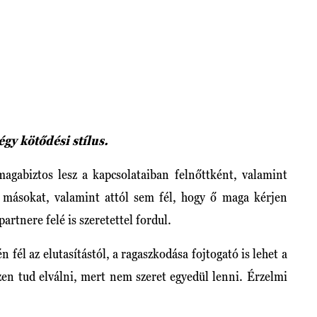
gy kötődési stílus.
agabiztos lesz a kapcsolataiban felnőttként, valamint
t másokat, valamint attól sem fél, hogy ő maga kérjen
artnere felé is szeretettel fordul.
yén
fél
az elutasítástól, a ragaszkodása fojtogató is lehet a
en tud elválni, mert nem szeret egyedül lenni. Érzelmi