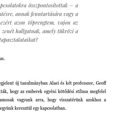
apcsolatokra összpontosítottak – a
mtésre, annak fenntartására vagy a
 ezért azon töprengtem, vajon az
 zenét hallgatnak, amely tükrözi a
tapasztalataikat?
us.
gjelent új tanulmányban Alaei és két professzor, Geoff
ták, hogy az emberek egyéni kötődési stílusa megfelel
jlamosak vagyunk arra, hogy visszatérünk azokhoz a
együnk keresztül egy kapcsolatban.