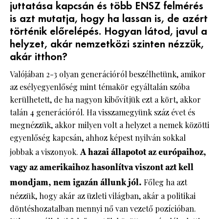
juttatása kapcsán és több ENSZ felmérés
is azt mutatja, hogy ha lassan is, de azért
történik előrelépés. Hogyan látod, javul a
helyzet, akár nemzetközi szinten nézzük,
akár itthon?
Valójában 2-3 olyan generációról beszélhetünk, amikor
az esélyegyenlőség mint témakör egyáltalán szóba
kerülhetett, de ha nagyon kibővítjük ezt a kört, akkor
talán 4 generációról. Ha visszamegyünk száz évet és
megnézzük, akkor milyen volt a helyzet a nemek közötti
egyenlőség kapcsán, ahhoz képest nyilván sokkal
jobbak a viszonyok.
A hazai állapotot az európaihoz,
vagy az amerikaihoz hasonlítva viszont azt kell
mondjam, nem igazán állunk jól.
Főleg ha azt
nézzük, hogy akár az üzleti világban, akár a politikai
döntéshozatalban mennyi nő van vezető pozícióban.