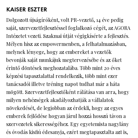
KAISER ESZTER
Dolgozott újságíróként, volt PR-vezető, 14 éve pedig
saját, szervezetfejlesztéssel foglalkozó cégét, az AGORA
Intézetet vezeti. Szakmai útját végigkísérte a fejlesztés.
Mélyen hisz az empowermenben, a felhatalmazásban,
melynek lényege, hogy az embereket a vezetők
bevonják saját munkájuk megtervezésébe és az őket
érintő döntések meghozatalába. Több mint 20 éves
képzési tapasztalattal rendelkezik, több mint ezer
tanácsadói illetve tréning napot tudhat már a háta
mögött. Szervezetfejlesztőként rálátása van arra, hogy
milyen nehézségek akadályozhatják a vállalatok
növekedését, de legjobban az érdekli, hogy az egyes
emberek fejlődése hogyan járul hozzá hosszú távon a
szervezetek sikerességéhez. Egy egyetemista nagylány
és óvodás kisfiú édesanyja, ezért megtapasztalta azt is,