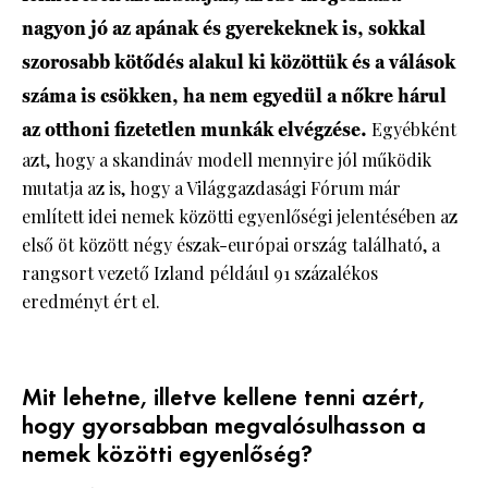
nagyon jó az apának és gyerekeknek is, sokkal
szorosabb kötődés alakul ki közöttük és a válások
száma is csökken, ha nem egyedül a nőkre hárul
az otthoni fizetetlen munkák elvégzése.
Egyébként
azt, hogy a skandináv modell mennyire jól működik
mutatja az is, hogy a Világgazdasági Fórum már
említett idei nemek közötti egyenlőségi jelentésében az
első öt között négy észak-európai ország található, a
rangsort vezető Izland például 91 százalékos
eredményt ért el.
Mit lehetne, illetve kellene tenni azért,
hogy gyorsabban megvalósulhasson a
nemek közötti egyenlőség?