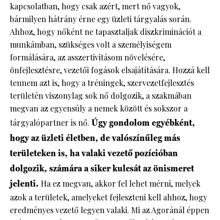
kapcsolatban, hogy csak azért, mert nő vagyok,
bármilyen hátrány érne egy üzleti tárgyalás során.
Ahhoz, hogy nőként ne tapasztaljak diszkriminációt a
munkámban, szükséges volt a személyiségem
formálására, az asszertivitásom növelésére,
önfejlesztésre, vezetői fogások elsajátítására. Hozzá kell
tennem azt is, hogy a tréningek, szervezetfejlesztés
területén viszonylag sok nő dolgozik, a szakmában
megvan az egyensúly a nemek között és sokszor a
tárgyalópartner is nő.
Úgy gondolom egyébként,
hogy az üzleti életben, de valószínűleg más
területeken is, ha valaki vezető pozícióban
dolgozik, számára a siker kulcsát az önismeret
jelenti.
Ha ez megvan, akkor fel lehet mérni, melyek
azok a területek, amelyeket fejleszteni kell ahhoz, hogy
eredményes vezető legyen valaki. Mi az Agoránál éppen