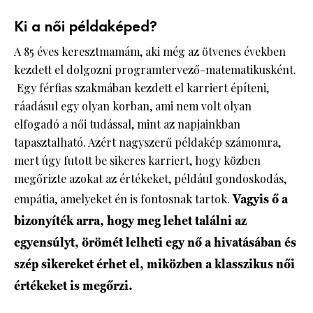
Ki a női példaképed?
A 85 éves keresztmamám, aki még az ötvenes években
kezdett el dolgozni programtervező-matematikusként.
Egy férfias szakmában kezdett el karriert építeni,
ráadásul egy olyan korban, ami nem volt olyan
elfogadó a női tudással, mint az napjainkban
tapasztalható. Azért nagyszerű példakép számomra,
mert úgy futott be sikeres karriert, hogy közben
megőrizte azokat az értékeket, például gondoskodás,
empátia, amelyeket én is fontosnak tartok.
Vagyis ő a
bizonyíték arra, hogy meg lehet találni az
egyensúlyt, örömét lelheti egy nő a hivatásában és
szép sikereket érhet el, miközben a klasszikus női
értékeket is megőrzi.