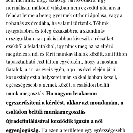
normálisan működő világban nem egyedül női, anyai
feladat lenne a beteg gyermek otthoni ápolása, vagy a
rohanás az óvodába, ha valami történik. Tőlünk
nyugatabbra és főleg északabbra, a skandináv
országokban az apák is jobban kiveszik a részüket
ezekből a feladatokból, így nincs meg az az eltérő
megítélés a női és férfi munkavállalók között, ami itthon
tapasztalható. Azt látom egyébként, hogy a mostani
fiatalok, a 20-as évei végén, a 30-as évei elején járó
korosztály ezt a helyzetet már sokkal jobban kezeli,
egészségesebb a nemek között a családon belüli
munkamegosztás.
Ha nagyon le akarom
egyszerűsíteni a kérdést, akkor azt mondanám, a
családon belüli munkamegosztás
újradefiniálásával kezdődik igazán a női
egyenjogúság.
Ha ezen a területen egy egészségesebb