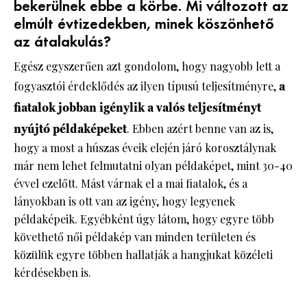
bekerülnek ebbe a körbe. Mi változott az
elmúlt évtizedekben, minek köszönhető
az átalakulás?
Egész egyszerűen azt gondolom, hogy nagyobb lett a
fogyasztói érdeklődés az ilyen típusú teljesítményre,
a
fiatalok jobban igénylik a valós teljesítményt
nyújtó példaképeket
. Ebben azért benne van az is,
hogy a most a húszas éveik elején járó korosztálynak
már nem lehet felmutatni olyan példaképet, mint 30-40
évvel ezelőtt. Mást várnak el a mai fiatalok, és a
lányokban is ott van az igény, hogy legyenek
példaképeik. Egyébként úgy látom, hogy egyre több
követhető női példakép van minden területen és
közülük egyre többen hallatják a hangjukat közéleti
kérdésekben is.