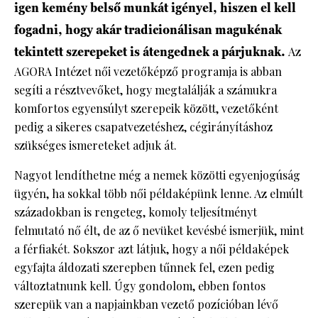
igen kemény belső munkát igényel, hiszen el kell
fogadni, hogy akár tradicionálisan magukénak
tekintett szerepeket is átengednek a párjuknak.
Az
AGORA Intézet női vezetőképző programja is abban
segíti a résztvevőket, hogy megtalálják a számukra
komfortos egyensúlyt szerepeik között, vezetőként
pedig a sikeres csapatvezetéshez, cégirányításhoz
szükséges ismereteket adjuk át.
Nagyot lendíthetne még a nemek közötti egyenjogúság
ügyén, ha sokkal több női példaképünk lenne. Az elmúlt
századokban is rengeteg, komoly teljesítményt
felmutató nő élt, de az ő nevüket kevésbé ismerjük, mint
a férfiakét. Sokszor azt látjuk, hogy a női példaképek
egyfajta áldozati szerepben tűnnek fel, ezen pedig
változtatnunk kell. Úgy gondolom, ebben fontos
szerepük van a napjainkban vezető pozícióban lévő