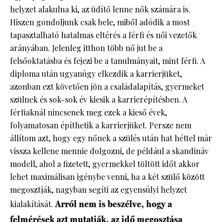
helyzet alakulna ki, az üdítő lenne nők számára is.
Hiszen gondoljunk csak bele, miből adódik a most
tapasztalható hatalmas eltérés a férfi és női vezetők
arányában. Jelenleg itthon több nő jut be a
felsőoktatásba és fejezi be a tanulmányait, mint férfi. A
diploma után ugyanúgy elkezdik a karrierjüket,
azonban ezt követően jön a családalapítás, gyermeket
szülnek és sok-sok év kiesik a karrierépítésben. A
férfiaknál nincsenek meg ezek a kieső évek,
folyamatosan építhetik a karrierjüket. Persze nem
állítom azt, hogy egy nőnek a szülés után hat héttel már
vissza kellene mennie dolgozni, de például a skandináv
modell, ahol a fizetett, gyermekkel töltött időt akkor
lehet maximálisan igénybe venni, ha a két szülő között
megosztják, nagyban segíti az egyensúlyi helyzet
kialakítását.
Arról nem is beszélve, hogy a
felmérések azt mutatják, az idő megosztása