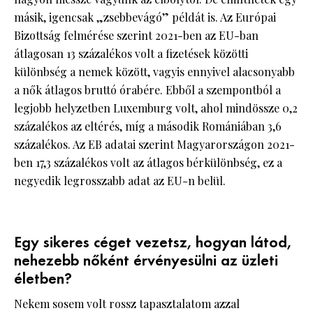
másik, igencsak „zsebbevágó” példát is. Az Európai
Bizottság felmérése szerint 2021-ben az EU-ban
átlagosan 13 százalékos volt a fizetések közötti
különbség a nemek között, vagyis ennyivel alacsonyabb
a nők átlagos bruttó órabére. Ebből a szempontból a
legjobb helyzetben Luxemburg volt, ahol mindössze 0,2
százalékos az eltérés, míg a második Romániában 3,6
százalékos. Az EB adatai szerint Magyarországon 2021-
ben 17,3 százalékos volt az átlagos bérkülönbség, ez a
negyedik legrosszabb adat az EU-n belül.
Egy sikeres céget vezetsz, hogyan látod,
nehezebb nőként érvényesülni az üzleti
életben?
Nekem sosem volt rossz tapasztalatom azzal