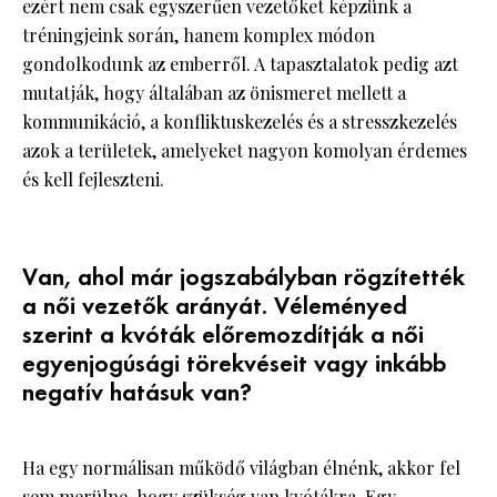
ezért nem csak egyszerűen vezetőket képzünk a
tréningjeink során, hanem komplex módon
gondolkodunk az emberről. A tapasztalatok pedig azt
mutatják, hogy általában az önismeret mellett a
kommunikáció, a konfliktuskezelés és a stresszkezelés
azok a területek, amelyeket nagyon komolyan érdemes
és kell fejleszteni.
Van, ahol már jogszabályban rögzítették
a női vezetők arányát. Véleményed
szerint a kvóták előremozdítják a női
egyenjogúsági törekvéseit vagy inkább
negatív hatásuk van?
Ha egy normálisan működő világban élnénk, akkor fel
sem merülne, hogy szükség van kvótákra. Egy