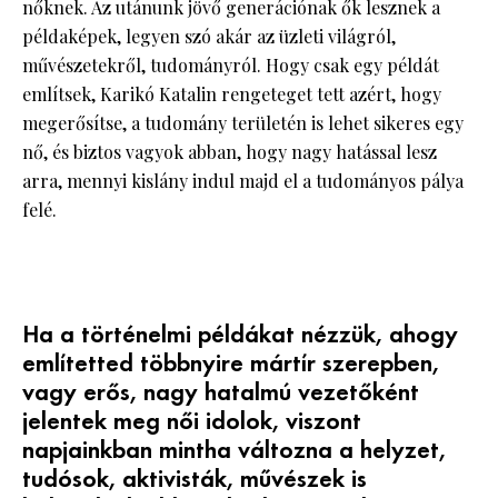
nőknek. Az utánunk jövő generációnak ők lesznek a
példaképek, legyen szó akár az üzleti világról,
művészetekről, tudományról. Hogy csak egy példát
említsek, Karikó Katalin rengeteget tett azért, hogy
megerősítse, a tudomány területén is lehet sikeres egy
nő, és biztos vagyok abban, hogy nagy hatással lesz
arra, mennyi kislány indul majd el a tudományos pálya
felé.
Ha a történelmi példákat nézzük, ahogy
említetted többnyire mártír szerepben,
vagy erős, nagy hatalmú vezetőként
jelentek meg női idolok, viszont
napjainkban mintha változna a helyzet,
tudósok, aktivisták, művészek is