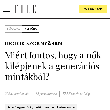
WEBSHOP
DIVAT
FŐOLDAL
KULTÚRA
ELLE DIGITAL
IDOLOK SZOKNYÁBAN
GOURMET AWARDS
Miért fontos, hogy a nők
SZÉPSÉG
kilépjenek a generációs
KULTÚRA
mintákból?
PSZICHÉ
2023. október 30.
12 perc olvasás
ELLE szerkesztőség
ÉLETMÓD
PÁRKAPCSOLAT
férfi-nő egyenlőség
nők
karrier
kaiser eszter