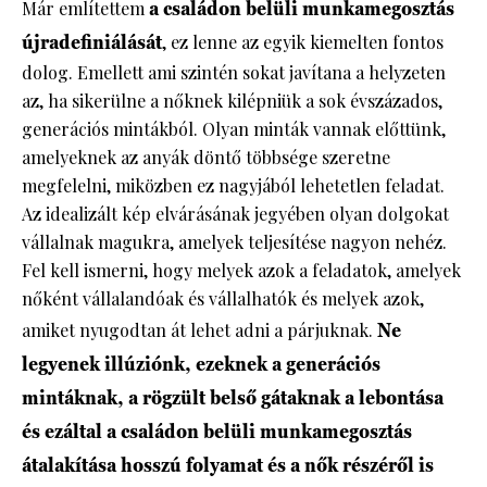
Már említettem
a családon belüli munkamegosztás
újradefiniálását
, ez lenne az egyik kiemelten fontos
dolog. Emellett ami szintén sokat javítana a helyzeten
az, ha sikerülne a nőknek kilépniük a sok évszázados,
generációs mintákból. Olyan minták vannak előttünk,
amelyeknek az anyák döntő többsége szeretne
megfelelni, miközben ez nagyjából lehetetlen feladat.
Az idealizált kép elvárásának jegyében olyan dolgokat
vállalnak magukra, amelyek teljesítése nagyon nehéz.
Fel kell ismerni, hogy melyek azok a feladatok, amelyek
nőként vállalandóak és vállalhatók és melyek azok,
amiket nyugodtan át lehet adni a párjuknak.
Ne
legyenek illúziónk, ezeknek a generációs
mintáknak, a rögzült belső gátaknak a lebontása
és ezáltal a családon belüli munkamegosztás
átalakítása hosszú folyamat és a nők részéről is