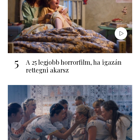
5
A 25 legjobb horrorfilm, ha igazán
rettegni akarsz