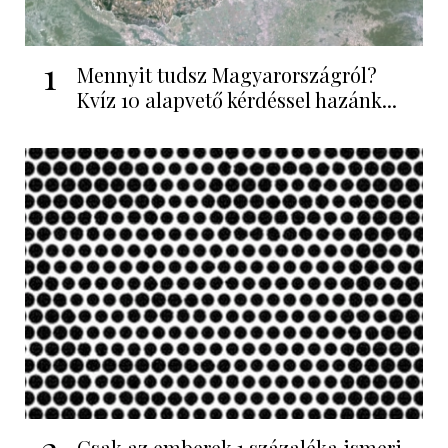
1
Mennyit tudsz Magyarországról?
Kvíz 10 alapvető kérdéssel hazánk...
2
Csak az emberek 1 százaléka ismeri