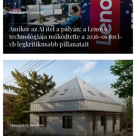
Támogatott tartalom
Amikor az AI ítél a pályán: a Lenovo
technológiája működtette a 2026-os foci-
vb legkritikusabb pillanatait
Támogatott tartalom