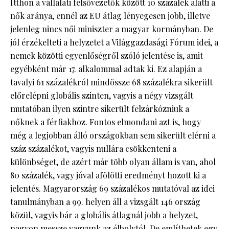
Itthon a vállalati felsővezetők között 10 százalék alatti a
nők aránya, ennél az EU átlag lényegesen jobb, illetve
jelenleg nincs női miniszter a magyar kormányban. De
jól érzékelteti a helyzetet a Világgazdasági Fórum idei, a
nemek közötti egyenlőségről szóló jelentése is, amit
egyébként már 17. alkalommal adtak ki. Ez alapján a
tavalyi 61 százalékról mindössze 68 százalékra sikerült
előrelépni globális szinten, vagyis a négy vizsgált
mutatóban ilyen szintre sikerült felzárkózniuk a
nőknek a férfiakhoz. Fontos elmondani azt is, hogy
még a legjobban álló országokban sem sikerült elérni a
száz százalékot, vagyis nullára csökkenteni a
különbséget, de azért már több olyan állam is van, ahol
80 százalék, vagy jóval afölötti eredményt hozott ki a
jelentés. Magyarország 69 százalékos mutatóval az idei
tanulmányban a 99. helyen áll a vizsgált 146 ország
közül, vagyis bár a globális átlagnál jobb a helyzet,
nagyon messze vagyunk az élbolytól. De említhetek egy