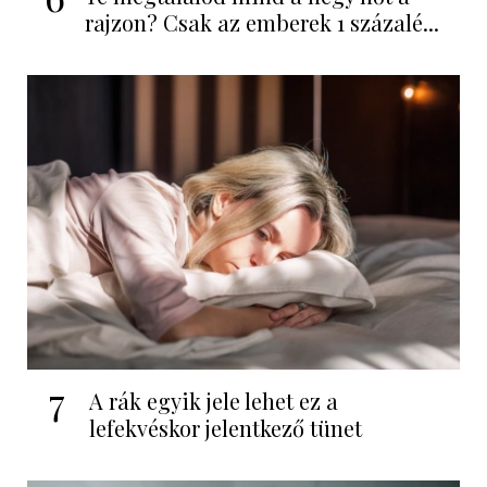
rajzon? Csak az emberek 1 százalé...
7
A rák egyik jele lehet ez a
lefekvéskor jelentkező tünet