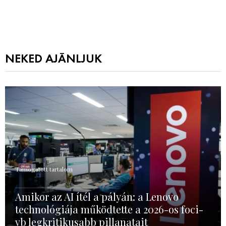
NEKED AJÁNLJUK
Támogatott tartalom
Amikor az AI ítél a pályán: a Lenovo
technológiája működtette a 2026-os foci-
vb legkritikusabb pillanatait