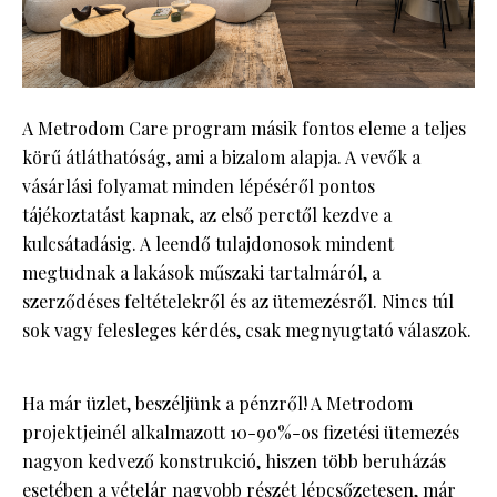
A Metrodom Care program másik fontos eleme a teljes
körű átláthatóság, ami a bizalom alapja. A vevők a
vásárlási folyamat minden lépéséről pontos
tájékoztatást kapnak, az első perctől kezdve a
kulcsátadásig. A leendő tulajdonosok mindent
megtudnak a lakások műszaki tartalmáról, a
szerződéses feltételekről és az ütemezésről. Nincs túl
sok vagy felesleges kérdés, csak megnyugtató válaszok.
Ha már üzlet, beszéljünk a pénzről! A Metrodom
projektjeinél alkalmazott 10-90%-os fizetési ütemezés
nagyon kedvező konstrukció, hiszen több beruházás
esetében a vételár nagyobb részét lépcsőzetesen, már