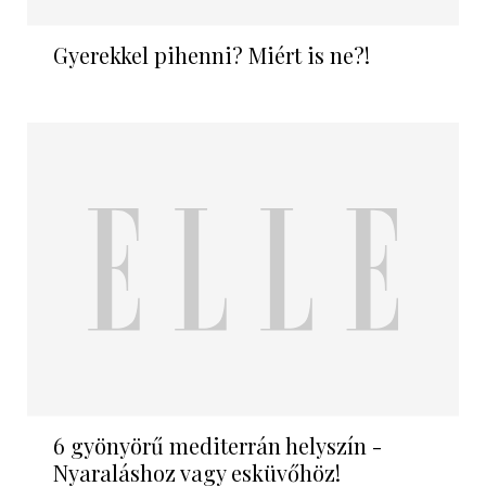
Gyerekkel pihenni? Miért is ne?!
6 gyönyörű mediterrán helyszín -
Nyaraláshoz vagy esküvőhöz!