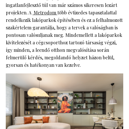
ingatlanfejlesztő túl van már számos sikeresen lezárt
projekten. A
Metrodom
több évtizedes tapasztalattal
rendelkezik lakóparkok építésében és ez a felhalmozott
szakértelem garantálja, hogy a tervek a valóságban is
pontosan valósuljanak meg. Mindemellett a lakóparkok
kivitelezését a cégcsoporthoz tartozó társaság végzi,
így minden, a leendő otthon megvalósítása során
felmerülő kérdés, megoldandó helyzet házon belül,
gyorsan és hatékonyan van kezelve.