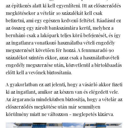
az építkezés alatt ki kell egyenlíteni. Itt az előszerződés
megkötésekor a vételár 10 százalékát kell csak
befizetni, ami egy egészen kedvező feltétel. Ráadásul ez
az összeg egy zárolt bankszámlára kerül, melyhez a
beruházó csak a lakópark teljes körű befejezését, és így
az ingatlanra vonatkozó használatba vételi engedély
megszerzését követően fér hozzá. A fennmaradó 90
százalékot szintén ekkor, azaz csak a használatbavételi
engedély megszerzése után, közvetlenül a birtokbaadás
előtt kell a vevőnek biztosítania.
A gyakorlatban ez azt jelenti, hogy a vásárló akkor fizeti
ki az ingatlant, amikor az készen van és elégedett vele.
Az árgarancia mindeközben biztosítja, hogy a vételár az
előszerződés megkötése után már semmilyen
körülmény miatt ne változzon - meglepetés kizárva.