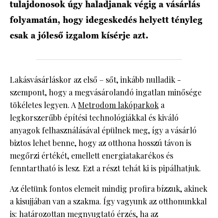
tulajdonosok úgy haladjanak végig a vásárlás
folyamatán, hogy idegeskedés helyett tényleg
csak a jóleső izgalom kísérje azt.
Lakásvásárláskor az első – sőt, inkább nulladik -
szempont, hogy a megvásárolandó ingatlan minősége
tökéletes legyen. A
Metrodom lakóparkok
a
legkorszerűbb építési technológiákkal és kiváló
anyagok felhasználásával épülnek meg, így a vásárló
biztos lehet benne, hogy az otthona hosszú távon is
megőrzi értékét, emellett energiatakarékos és
fenntartható is lesz. Ezt a részt tehát ki is pipálhatjuk.
Az életünk fontos elemeit mindig profira bízzuk, akinek
a kisujjában van a szakma. Így vagyunk az otthonunkkal
is: határozottan megnyugtató érzés, ha az