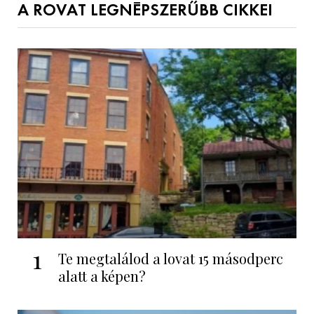
A ROVAT LEGNÉPSZERŰBB CIKKEI
1
Te megtalálod a lovat 15 másodperc
alatt a képen?