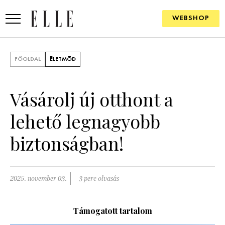
WEBSHOP
DIVAT
FŐOLDAL
ÉLETMÓD
ELLE DIGITAL
Vásárolj új otthont a
GOURMET AWARDS
lehető legnagyobb
SZÉPSÉG
biztonságban!
KULTÚRA
PSZICHÉ
2025. november 03.
3 perc olvasás
ÉLETMÓD
Támogatott tartalom
PÁRKAPCSOLAT