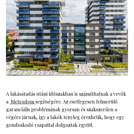
A lakásátadás utáni időszakban is számíthatnak a vevők
a
Metrodom
segítségére. Az esetlegesen felmerülő
garanciális problémának gyorsan és szakszerűen a
végére járnak, így a lakók tényleg érezhetik, hogy egy
gondoskodó csapattal dolgoztak együtt.