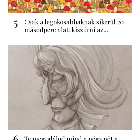
5
Csak a legokosabbaknak sikerül 20
másodperc alatt kiszúrni az...
6
Te megtalálod mind a négy nőt a