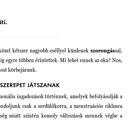
íti.
 közel kétszer nagyobb eséllyel küzdenek
szorongás
sal,
dig egyre többen érintettek. Mi lehet ennek az oka? Nos,
ost körbejárunk.
 SZEREPET JÁTSZANAK
monális ingadozások történnek, amelyek befolyásolják a
ondoljunk csak a serdülőkorra, a menstruációs ciklusra
ség miatt szintén komoly változások mennek végbe a