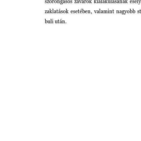
szorongásos zavarok kialakulásának esél
zaklatások esetében, valamint nagyobb st
buli után.