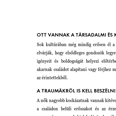
OTT VANNAK A TÁRSADALMI ÉS 
Sok kultúrában még mindig erősen él a
elvárják, hogy elsődleges gondozók legy
igényeit és boldogságát helyezi előtér
akarnak családot alapítani vagy férjhez m
az érintettekből.
A TRAUMÁKRÓL IS KELL BESZÉLNI
A nők nagyobb kockázatnak vannak kitéve 
a családon belüli erőszakot és az ér