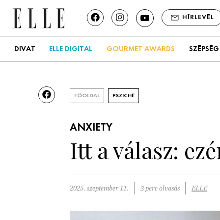
HÍRLEVÉL
DIVAT
ELLE DIGITAL
GOURMET AWARDS
SZÉPSÉG
FŐOLDAL
PSZICHÉ
ANXIETY
Itt a válasz: e
2025. szeptember 11.
3 perc olvasás
ELLE