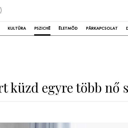
KULTÚRA
PSZICHÉ
ÉLETMÓD
PÁRKAPCSOLAT
zért küzd egyre több nő