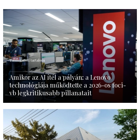
Támogatott tartalom
Amikor az AI ítél a pályán: a Lenovo
technológiája működtette a 2026-os foci-
vb legkritikusabb pillanatait