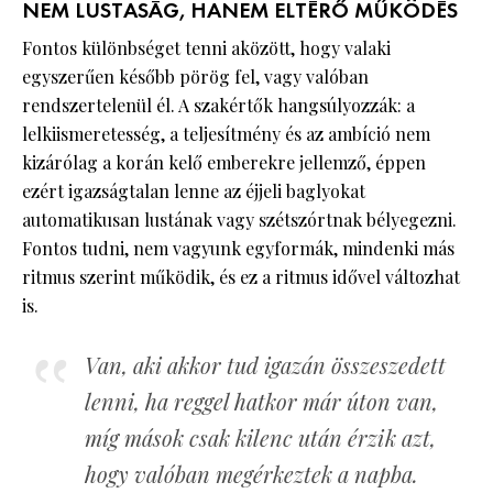
NEM LUSTASÁG, HANEM ELTÉRŐ MŰKÖDÉS
Fontos különbséget tenni aközött, hogy valaki
egyszerűen később pörög fel, vagy valóban
rendszertelenül él. A szakértők hangsúlyozzák: a
lelkiismeretesség, a teljesítmény és az ambíció nem
kizárólag a korán kelő emberekre jellemző, éppen
ezért igazságtalan lenne az éjjeli baglyokat
automatikusan lustának vagy szétszórtnak bélyegezni.
Fontos tudni, nem vagyunk egyformák, mindenki más
ritmus szerint működik, és ez a ritmus idővel változhat
is.
Van, aki akkor tud igazán összeszedett
lenni, ha reggel hatkor már úton van,
míg mások csak kilenc után érzik azt,
hogy valóban megérkeztek a napba.