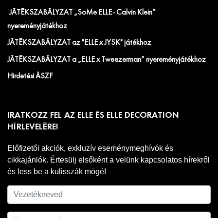
JÁTÉKSZABÁLYZAT „SoMe ELLE - Calvin Klein”
nyereményjátékhoz
JÁTÉKSZABÁLYZAT az "ELLE x JYSK" játékhoz
JÁTÉKSZABÁLYZAT a „ELLE x Tweezerman” nyereményjátékhoz
Hirdetési ÁSZF
IRATKOZZ FEL AZ ELLE ÉS ELLE DECORATION
HÍRLEVELÉRE!
Előfizetői akciók, exkluzív eseménymeghívók és
cikkajánlók. Értesülj elsőként a velünk kapcsolatos hírekről
és less be a kulisszák mögé!