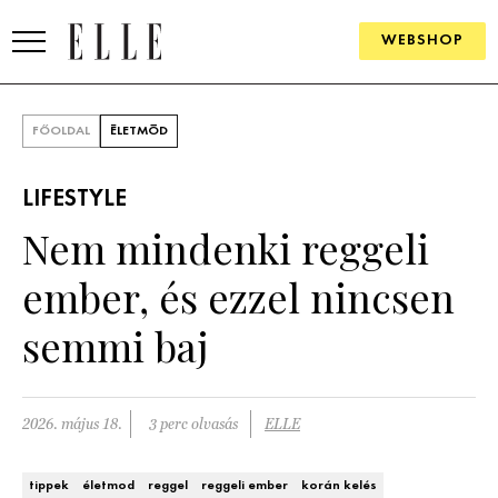
WEBSHOP
DIVAT
FŐOLDAL
ÉLETMÓD
ELLE DIGITAL
LIFESTYLE
GOURMET AWARDS
Nem mindenki reggeli
SZÉPSÉG
ember, és ezzel nincsen
KULTÚRA
semmi baj
PSZICHÉ
2026. május 18.
3 perc olvasás
ELLE
ÉLETMÓD
PÁRKAPCSOLAT
tippek
életmod
reggel
reggeli ember
korán kelés