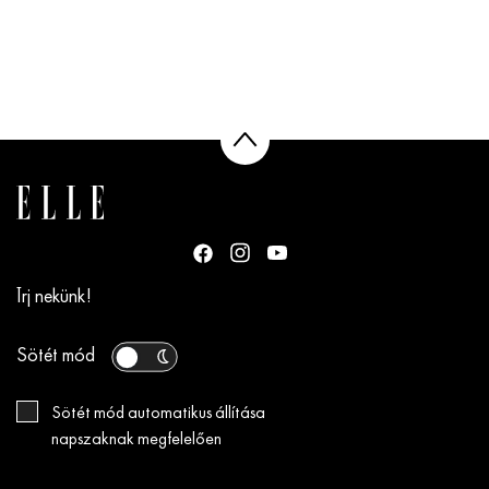
Írj nekünk!
Sötét mód
Sötét mód automatikus állítása
napszaknak megfelelően