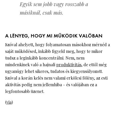
Egyik sem jobb vagy rosszabb a
másiknál, csak más.
A LÉNYEG, HOGY MI MŰKÖDIK VALÓBAN
Szóval ahelyett, hogy folyamatosan másokhoz mérnéd a
saját működésed, inkább figyeld meg, hogy te mikor
tudsz a leginkább koncentrálni. Nem, nem
mindenkinek való a hajnali
produktivitás
, de ettől még
ugyanúgy lehet sikeres, tudatos és kiegyensúlyozott.
Szóval a korán kelés nem valami erkölcsi fölény, az esti
aktivitás pedig nem jellemhiba – és valójában ez a
legfontosabb üzenet.
(
via
)