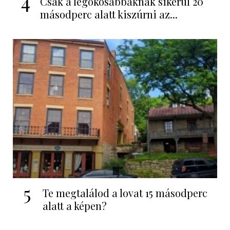
4
Csak a legokosabbaknak sikerül 20
másodperc alatt kiszúrni az...
5
Te megtalálod a lovat 15 másodperc
alatt a képen?