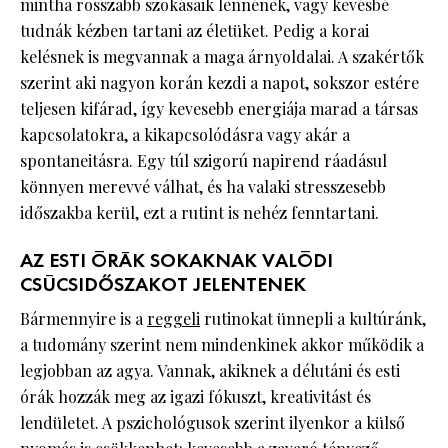
mintha rosszabb szokásaik lennének, vagy kevésbé
tudnák kézben tartani az életüket. Pedig a korai
kelésnek is megvannak a maga árnyoldalai. A szakértők
szerint aki nagyon korán kezdi a napot, sokszor estére
teljesen kifárad, így kevesebb energiája marad a társas
kapcsolatokra, a kikapcsolódásra vagy akár a
spontaneitásra. Egy túl szigorú napirend ráadásul
könnyen merevvé válhat, és ha valaki stresszesebb
időszakba kerül, ezt a rutint is nehéz fenntartani.
AZ ESTI ÓRÁK SOKAKNAK VALÓDI
CSÚCSIDŐSZAKOT JELENTENEK
Bármennyire is a
reggeli
rutinokat ünnepli a kultúránk,
a tudomány szerint nem mindenkinek akkor működik a
legjobban az agya. Vannak, akiknek a délutáni és esti
órák hozzák meg az igazi fókuszt, kreativitást és
lendületet. A pszichológusok szerint ilyenkor a külső