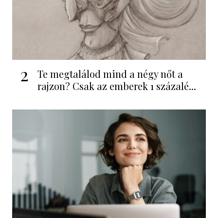
2
Te megtalálod mind a négy nőt a
rajzon? Csak az emberek 1 százalé...