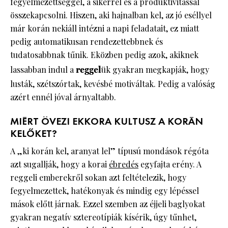
fegyelmezettséggel, a sikerrel és a produktivitással
összekapcsolni. Hiszen, aki hajnalban kel, az jó eséllyel
már korán nekiáll intézni a napi feladatait, ez miatt
pedig automatikusan rendezettebbnek és
tudatosabbnak tűnik. Eközben pedig azok, akiknek
lassabban indul a
reggel
ük gyakran megkapják, hogy
lusták, szétszórtak, kevésbé motiváltak. Pedig a valóság
azért ennél jóval árnyaltabb.
MIÉRT ÖVEZI EKKORA KULTUSZ A KORÁN
KELŐKET?
A „ki korán kel, aranyat lel” típusú mondások régóta
azt sugallják, hogy a korai
ébredés
egyfajta erény. A
reggeli emberekről sokan azt feltételezik, hogy
fegyelmezettek, hatékonyak és mindig egy lépéssel
mások előtt járnak. Ezzel szemben az éjjeli baglyokat
gyakran negatív sztereotípiák kísérik, úgy tűnhet,