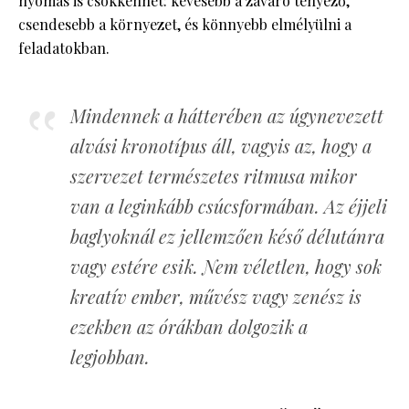
nyomás is csökkenhet: kevesebb a zavaró tényező,
csendesebb a környezet, és könnyebb elmélyülni a
feladatokban.
Mindennek a hátterében az úgynevezett
alvási kronotípus áll, vagyis az, hogy a
szervezet természetes ritmusa mikor
van a leginkább csúcsformában. Az éjjeli
baglyoknál ez jellemzően késő délutánra
vagy estére esik. Nem véletlen, hogy sok
kreatív ember, művész vagy zenész is
ezekben az órákban dolgozik a
legjobban.