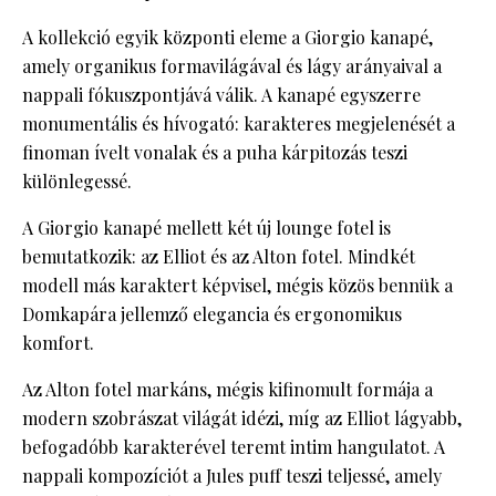
A kollekció egyik központi eleme a Giorgio kanapé,
amely organikus formavilágával és lágy arányaival a
nappali fókuszpontjává válik. A kanapé egyszerre
monumentális és hívogató: karakteres megjelenését a
finoman ívelt vonalak és a puha kárpitozás teszi
különlegessé.
A Giorgio kanapé mellett két új lounge fotel is
bemutatkozik: az Elliot és az Alton fotel. Mindkét
modell más karaktert képvisel, mégis közös bennük a
Domkapára jellemző elegancia és ergonomikus
komfort.
Az Alton fotel markáns, mégis kifinomult formája a
modern szobrászat világát idézi, míg az Elliot lágyabb,
befogadóbb karakterével teremt intim hangulatot. A
nappali kompozíciót a Jules puff teszi teljessé, amely