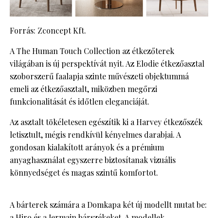
Forrás: Zconcept Kft.
A The Human Touch Collection az étkezőterek
világában is új perspektívát nyit. Az Elodie étkezőasztal
szoborszerű faalapja szinte művészeti objektummá
emeli az étkezőasztalt, miközben megőrzi
funkcionalitását és időtlen eleganciáját.
Az asztalt tökéletesen egészítik ki a Harvey étkezőszék
letisztult, mégis rendkívül kényelmes darabjai. A
gondosan kialakított arányok és a prémium
anyaghasználat egyszerre biztosítanak vizuális
könnyedséget és magas szintű komfortot.
A bárterek számára a Domkapa két új modellt mutat be:
a Hiro és a Jermain bárszékeket. A modellek