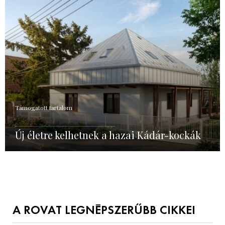
Támogatott tartalom
Új életre kelhetnek a hazai Kádár-kockák
A ROVAT LEGNÉPSZERŰBB CIKKEI