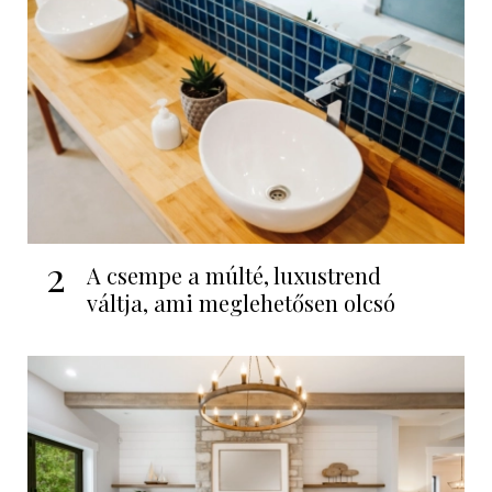
2
A csempe a múlté, luxustrend
váltja, ami meglehetősen olcsó