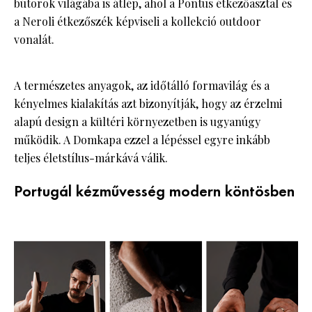
bútorok világába is átlép, ahol a Pontus étkezőasztal és
a Neroli étkezőszék képviseli a kollekció outdoor
vonalát.
A természetes anyagok, az időtálló formavilág és a
kényelmes kialakítás azt bizonyítják, hogy az érzelmi
alapú design a kültéri környezetben is ugyanúgy
működik. A Domkapa ezzel a lépéssel egyre inkább
teljes életstílus-márkává válik.
Portugál kézművesség modern köntösben