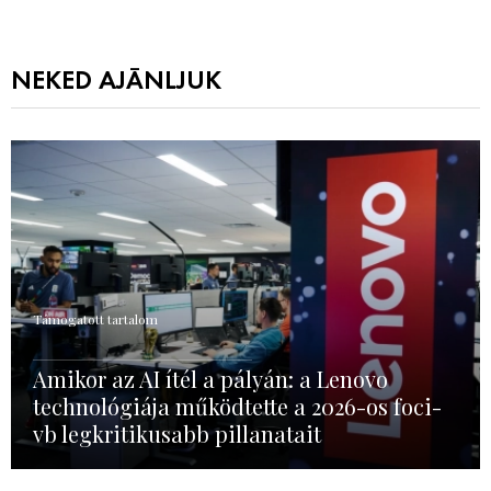
NEKED AJÁNLJUK
Támogatott tartalom
Amikor az AI ítél a pályán: a Lenovo
technológiája működtette a 2026-os foci-
vb legkritikusabb pillanatait