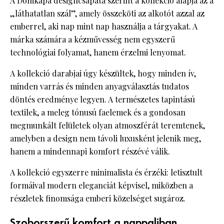
A Domkapa designcsapata szerint a kollekció alapja az a
„láthatatlan szál”, amely összeköti az alkotót azzal az
emberrel, aki nap mint nap használja a tárgyakat. A
márka számára a kézművesség nem egyszerű
technológiai folyamat, hanem érzelmi lenyomat.
A kollekció darabjai úgy készültek, hogy minden ív,
minden varrás és minden anyagválasztás tudatos
döntés eredménye legyen. A természetes tapintású
textilek, a meleg tónusú faelemek és a gondosan
megmunkált felületek olyan atmoszférát teremtenek,
amelyben a design nem távoli luxusként jelenik meg,
hanem a mindennapi komfort részévé válik.
A kollekció egyszerre minimalista és érzéki: letisztult
formáival modern eleganciát képvisel, miközben a
részletek finomsága emberi közelséget sugároz.
Szoborszerű komfort a nappaliban