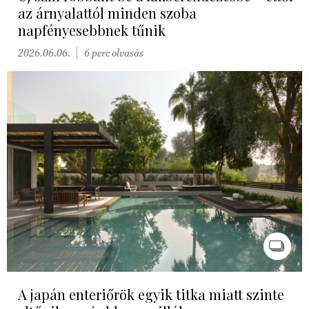
az árnyalattól minden szoba
napfényesebbnek tűnik
2026.06.06.
6 perc olvasás
A japán enteriőrök egyik titka miatt szinte