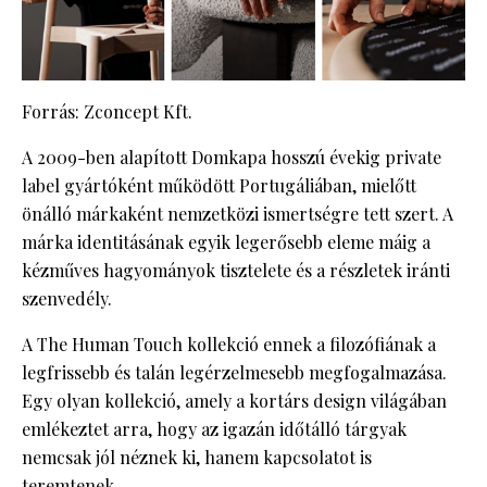
Forrás: Zconcept Kft.
A 2009-ben alapított Domkapa hosszú évekig private
label gyártóként működött Portugáliában, mielőtt
önálló márkaként nemzetközi ismertségre tett szert. A
márka identitásának egyik legerősebb eleme máig a
kézműves hagyományok tisztelete és a részletek iránti
szenvedély.
A The Human Touch kollekció ennek a filozófiának a
legfrissebb és talán legérzelmesebb megfogalmazása.
Egy olyan kollekció, amely a kortárs design világában
emlékeztet arra, hogy az igazán időtálló tárgyak
nemcsak jól néznek ki, hanem kapcsolatot is
teremtenek.