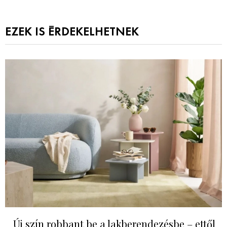
EZEK IS ÉRDEKELHETNEK
Új szín robbant be a lakberendezésbe – ettől