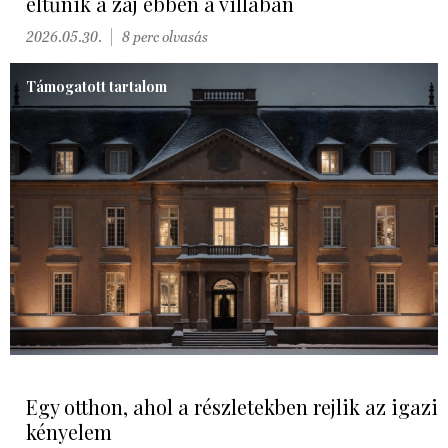
eltűnik a zaj ebben a villában
2026.05.30.
8 perc olvasás
Támogatott tartalom
Egy otthon, ahol a részletekben rejlik az igazi
kényelem