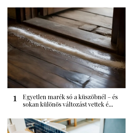
1
Egyetlen marék só a küszöbnél – és
sokan különös változást vettek é...