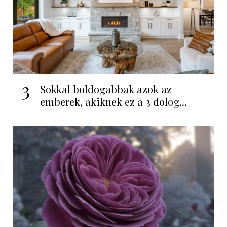
3
Sokkal boldogabbak azok az
emberek, akiknek ez a 3 dolog...