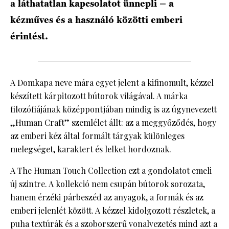
a láthatatlan kapcsolatot ünnepli – a
kézműves és a használó közötti emberi
érintést.
A Domkapa neve mára egyet jelent a kifinomult, kézzel
készített kárpitozott bútorok világával. A márka
filozófiájának középpontjában mindig is az úgynevezett
„Human Craft” szemlélet állt: az a meggyőződés, hogy
az emberi kéz által formált tárgyak különleges
melegséget, karaktert és lelket hordoznak.
A The Human Touch Collection ezt a gondolatot emeli
új szintre. A kollekció nem csupán bútorok sorozata,
hanem érzéki párbeszéd az anyagok, a formák és az
emberi jelenlét között. A kézzel kidolgozott részletek, a
puha textúrák és a szoborszerű vonalvezetés mind azt a