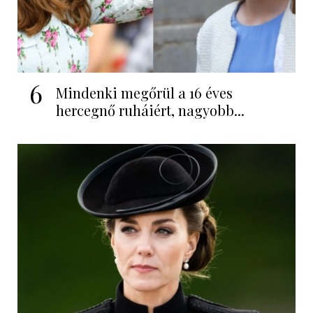
6
Mindenki megőrül a 16 éves
hercegnő ruháiért, nagyobb...