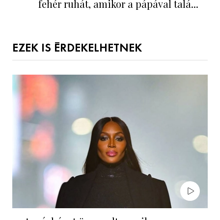
fehér ruhát, amikor a pápával talá...
EZEK IS ÉRDEKELHETNEK