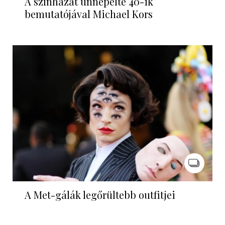
A színházat ünnepelte 40-ik
bemutatójával Michael Kors
A Met-gálák legőrültebb outfitjei