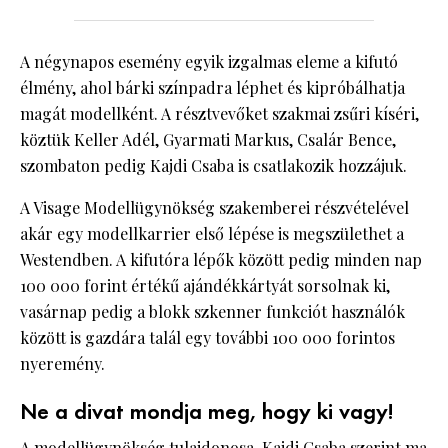
A négynapos esemény egyik izgalmas eleme a kifutó
élmény, ahol bárki színpadra léphet és kipróbálhatja
magát modellként. A résztvevőket szakmai zsűri kíséri,
köztük Keller Adél, Gyarmati Markus, Csalár Bence,
szombaton pedig Kajdi Csaba is csatlakozik hozzájuk.
A Visage Modellügynökség szakemberei részvételével
akár egy modellkarrier első lépése is megszülethet a
Westendben. A kifutóra lépők között pedig minden nap
100 000 forint értékű ajándékkártyát sorsolnak ki,
vasárnap pedig a blokk szkenner funkciót használók
között is gazdára talál egy további 100 000 forintos
nyeremény.
Ne a divat mondja meg, hogy ki vagy!
A modellügynökség tulajdonosa, Kajdi Csaba szerint ma