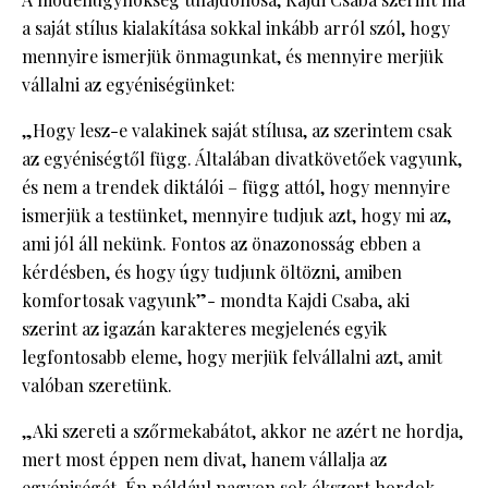
a saját stílus kialakítása sokkal inkább arról szól, hogy
mennyire ismerjük önmagunkat, és mennyire merjük
vállalni az egyéniségünket:
„Hogy lesz-e valakinek saját stílusa, az szerintem csak
az egyéniségtől függ. Általában divatkövetőek vagyunk,
és nem a trendek diktálói – függ attól, hogy mennyire
ismerjük a testünket, mennyire tudjuk azt, hogy mi az,
ami jól áll nekünk. Fontos az önazonosság ebben a
kérdésben, és hogy úgy tudjunk öltözni, amiben
komfortosak vagyunk”- mondta Kajdi Csaba, aki
szerint az igazán karakteres megjelenés egyik
legfontosabb eleme, hogy merjük felvállalni azt, amit
valóban szeretünk.
„Aki szereti a szőrmekabátot, akkor ne azért ne hordja,
mert most éppen nem divat, hanem vállalja az
egyéniségét. Én például nagyon sok ékszert hordok,