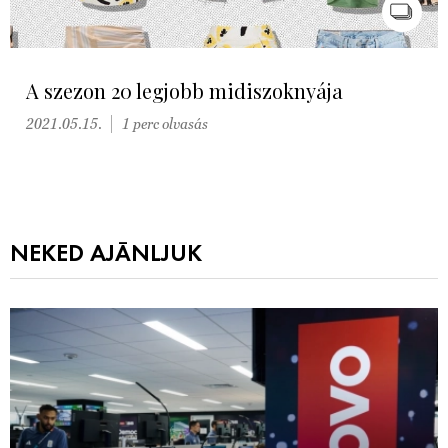
A szezon 20 legjobb midiszoknyája
2021.05.15.
1 perc olvasás
NEKED AJÁNLJUK