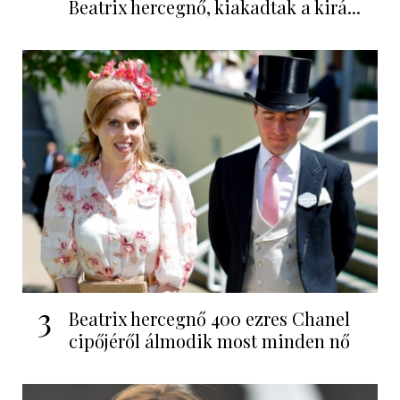
Beatrix hercegnő, kiakadtak a kirá...
3
Beatrix hercegnő 400 ezres Chanel
cipőjéről álmodik most minden nő