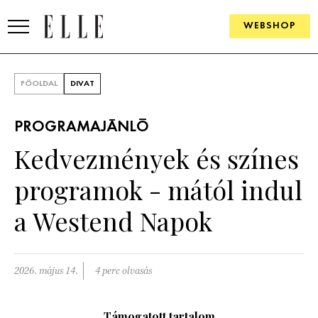
WEBSHOP
DIVAT
FŐOLDAL
DIVAT
ELLE DIGITAL
PROGRAMAJÁNLÓ
GOURMET AWARDS
Kedvezmények és színes
SZÉPSÉG
programok - mától indul
KULTÚRA
a Westend Napok
PSZICHÉ
2026. május 14.
4 perc olvasás
ÉLETMÓD
PÁRKAPCSOLAT
Támogatott tartalom