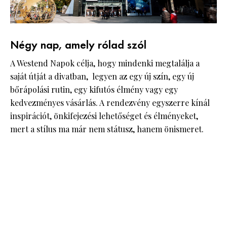
Négy nap, amely rólad szól
A Westend Napok célja, hogy mindenki megtalálja a
saját útját a divatban, legyen az egy új szín, egy új
bőrápolási rutin, egy kifutós élmény vagy egy
kedvezményes vásárlás. A rendezvény egyszerre kínál
inspirációt, önkifejezési lehetőséget és élményeket,
mert a stílus ma már nem státusz, hanem önismeret.