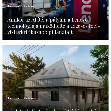
Támogatott tartalom
Amikor az AI ítél a pályán: a Lenovo
technológiája működtette a 2026-os foci-
vb legkritikusabb pillanatait
Támogatott tartalom