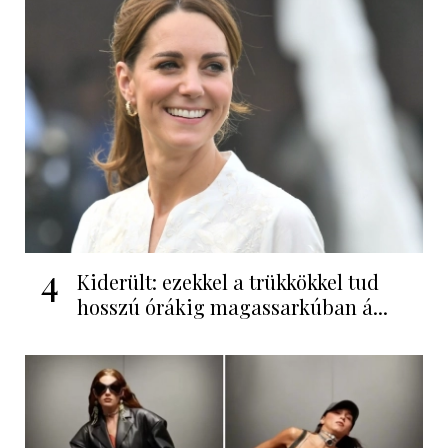
4
Kiderült: ezekkel a trükkökkel tud
hosszú órákig magassarkúban á...