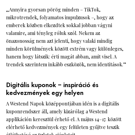
„Annyira gyorsan pörög minden – TikTok,
mikrotrendek, folyamatos impulzusok –, hogy az
emberek közben elkezdtek sokkal jobban vágyni
valamire, ami tényleg róluk szól. Nekem az
önazonosság nem azt jelenti, hogy valaki mindig
minden körülmények között extrém vagy különleges,
hanem hogy látszik: érti magát abban, amit visel. A
trendek szerintem inkább eszközök, nem identitások.”
Digitális kuponok – inspiráció és
kedvezmények egy helyen
A Westend Napok középpontjában idén is a digitális
kuponrendszer áll, amely kizárólag a Westend
applikáción keresztül érhető el. A május 14–17. között
elérhető kedvezmények egy felületen gyűjtve teszik
átláthatóvá az üzletek ajánlatait.