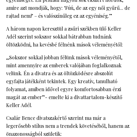
amire azt mondják, hogy: ‘Fúú, de az egy női gyűrű... de
rajtad nem!’ – és valószínűleg ez az egyéniség.”
A három napon keresztül a zsűri székben ülő Keller
Adél szerint sokszor sokkal bátrabban tudnánk
öltözködni, ha kevésbé félnénk mások véleményétől:
„Sokszor sokkal jobban félünk mások véleményétől,
mint amennyire az emberek valójában foglalkoznak
velünk. Én a divatra és az öltözködésre abszolút
egyfajta játékként tekintek. Egy kreatív, tanulható
folyamat, amiben idővel egyre komfortosabban érzi
magát az ember”- emelte ki a divattartalom-készítő
Keller Adél.
Csalár Bence divatszakértő szerint ma már a
legerősebb stílus nem a trendek követéséből, hanem az
önazonosságból születik: