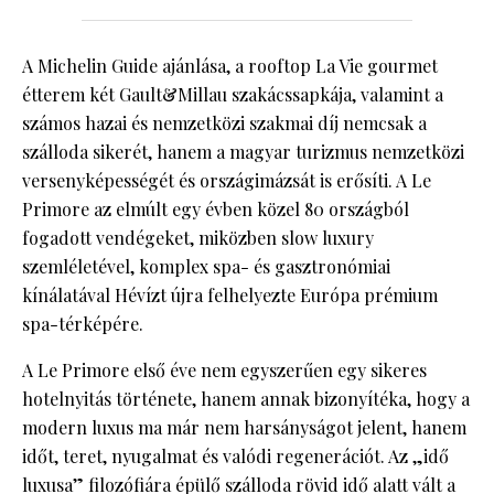
A Michelin Guide ajánlása, a rooftop La Vie gourmet
étterem két Gault&Millau szakácssapkája, valamint a
számos hazai és nemzetközi szakmai díj nemcsak a
szálloda sikerét, hanem a magyar turizmus nemzetközi
versenyképességét és országimázsát is erősíti. A Le
Primore az elmúlt egy évben közel 80 országból
fogadott vendégeket, miközben slow luxury
szemléletével, komplex spa- és gasztronómiai
kínálatával Hévízt újra felhelyezte Európa prémium
spa-térképére.
A Le Primore első éve nem egyszerűen egy sikeres
hotelnyitás története, hanem annak bizonyítéka, hogy a
modern luxus ma már nem harsányságot jelent, hanem
időt, teret, nyugalmat és valódi regenerációt. Az „idő
luxusa” filozófiára épülő szálloda rövid idő alatt vált a