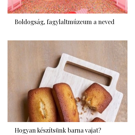
Boldogság, fagylaltmúzeum a neved
Hogyan készítsünk barna vajat?