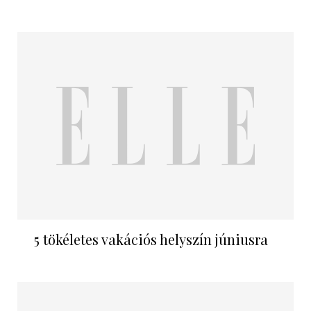
5 tökéletes vakációs helyszín júniusra