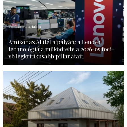
Támogatott tartalom
Amikor az AI ítél a pályán: a Lenovo
technológiája működtette a 2026-os foci-
vb legkritikusabb pillanatait