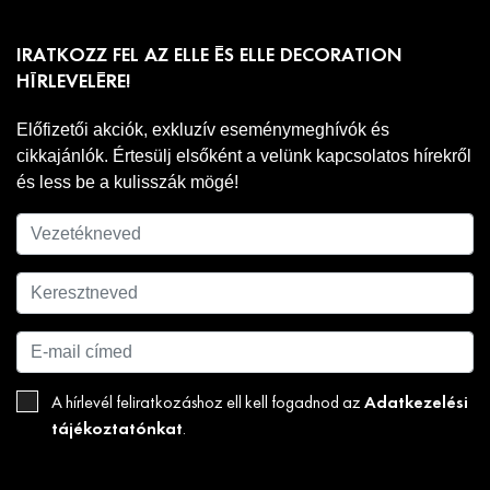
IRATKOZZ FEL AZ ELLE ÉS ELLE DECORATION
HÍRLEVELÉRE!
Előfizetői akciók, exkluzív eseménymeghívók és
cikkajánlók. Értesülj elsőként a velünk kapcsolatos hírekről
és less be a kulisszák mögé!
Adatkezelési
A hírlevél feliratkozáshoz ell kell fogadnod az
tájékoztatónkat
.