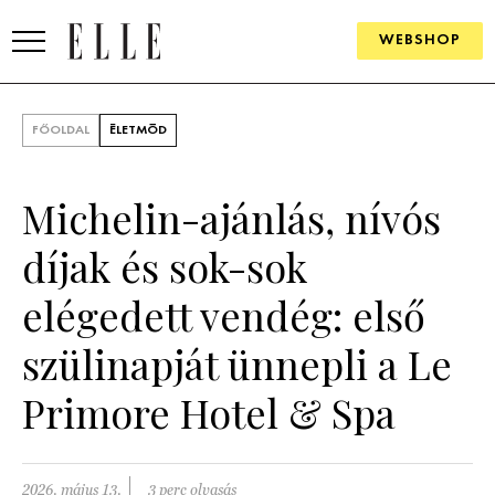
WEBSHOP
DIVAT
FŐOLDAL
ÉLETMÓD
ELLE DIGITAL
Michelin-ajánlás, nívós
GOURMET AWARDS
díjak és sok-sok
SZÉPSÉG
elégedett vendég: első
KULTÚRA
szülinapját ünnepli a Le
PSZICHÉ
Primore Hotel & Spa
ÉLETMÓD
PÁRKAPCSOLAT
2026. május 13.
3 perc olvasás