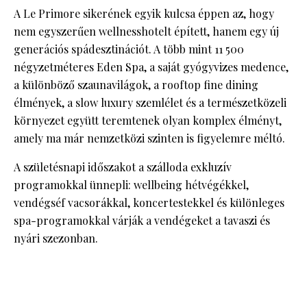
A Le Primore sikerének egyik kulcsa éppen az, hogy
nem egyszerűen wellnesshotelt épített, hanem egy új
generációs spádesztinációt. A több mint 11 500
négyzetméteres Eden Spa, a saját gyógyvizes medence,
a különböző szaunavilágok, a rooftop fine dining
élmények, a slow luxury szemlélet és a természetközeli
környezet együtt teremtenek olyan komplex élményt,
amely ma már nemzetközi szinten is figyelemre méltó.
A születésnapi időszakot a szálloda exkluzív
programokkal ünnepli: wellbeing hétvégékkel,
vendégséf vacsorákkal, koncertestekkel és különleges
spa-programokkal várják a vendégeket a tavaszi és
nyári szezonban.