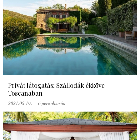
Privát látogatás: Szállodák ékköve
Toscanaban
2021.05.19.
6 perc olvasás