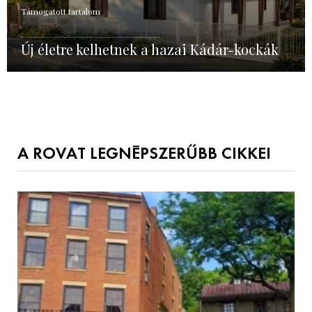
Támogatott tartalom
Új életre kelhetnek a hazai Kádár-kockák
A ROVAT LEGNÉPSZERŰBB CIKKEI