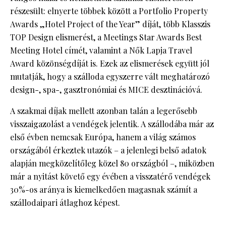
részesült: elnyerte többek között a Portfolio Property
Awards „Hotel Project of the Year” díját, több Klasszis
TOP Design elismerést, a Meetings Star Awards Best
Meeting Hotel címét, valamint a Nők Lapja Travel
Award közönségdíját is. Ezek az elismerések együtt jól
mutatják, hogy a szálloda egyszerre vált meghatározó
design-, spa-, gasztronómiai és MICE desztinációvá.
A szakmai díjak mellett azonban talán a legerősebb
visszaigazolást a vendégek jelentik. A szállodába már az
első évben nemcsak Európa, hanem a világ számos
országából érkeztek utazók – a jelenlegi belső adatok
alapján megközelítőleg közel 80 országból –, miközben
már a nyitást követő egy évében a visszatérő vendégek
30%-os aránya is kiemelkedően magasnak számít a
szállodaipari átlaghoz képest.