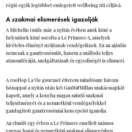
régió egyik legtöbbet emlegetett wellbeing úti céljává.
A szakmai elismerések igazolják
A Michelin Guide már a nyitás évében azok közé a
helyszínek közé sorolta a Le Primore-t, amelyek
kivételes élményt nyújtanak vendégeiknek. Ez az ajánlás
nemcsak a gasztronómiát, hanem a szálloda teljes
atmoszféráját, szolgáltatásait és egyediségét is elismeri.
A rooftop La Vie gourmet étterem mindössze három
hónappal a nyitás után két Gault&Millau szakácssapkát
kapott, amely a konyha magas szintű szakmai
teljesítményét és a nemzetközi vendégséfekkel
gazdagított gasztronómiai koncepciót igazolja.
Az elmúlt egy évben a Le Primore emellett számos
rangos hazai és nemzetközi szakmai elismerésben