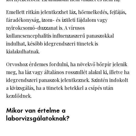
Emellett ritkán jelentkezhet láz, hőemelkedés, fejfájás,
fáradékonyság, izom- és ízületi fájdalom vagy
nyirokcsomó-duzzanat is. A vírusos
kullancsencephalitis influenzaszerű panaszokkal
indulhat, később idegrendszeri tünetek is
kialakulhatnak.
Orvoshoz érdemes fordulni, ha növekvő bőrpír jelenik
meg, ha láz vagy általános rosszullét alakul ki, illetve ha
idegrendszeri panaszok jelentkeznek. Szintén indokolt
a kivizsgálás, ha a tünetek hetekkel a csípés után
kezdődnek.
Mikor van értelme a
laborvizsgálatoknak?