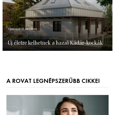
Támogatott tartalom
Új életre kelhetnek a hazai Kádár-kockák
A ROVAT LEGNÉPSZERŰBB CIKKEI