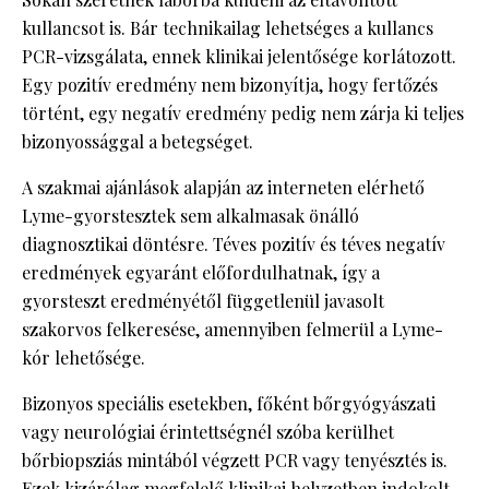
kullancsot is. Bár technikailag lehetséges a kullancs
PCR-vizsgálata, ennek klinikai jelentősége korlátozott.
Egy pozitív eredmény nem bizonyítja, hogy fertőzés
történt, egy negatív eredmény pedig nem zárja ki teljes
bizonyossággal a betegséget.
A szakmai ajánlások alapján az interneten elérhető
Lyme-gyorstesztek sem alkalmasak önálló
diagnosztikai döntésre. Téves pozitív és téves negatív
eredmények egyaránt előfordulhatnak, így a
gyorsteszt eredményétől függetlenül javasolt
szakorvos felkeresése, amennyiben felmerül a Lyme-
kór lehetősége.
Bizonyos speciális esetekben, főként bőrgyógyászati
vagy neurológiai érintettségnél szóba kerülhet
bőrbiopsziás mintából végzett PCR vagy tenyésztés is.
Ezek kizárólag megfelelő klinikai helyzetben indokolt