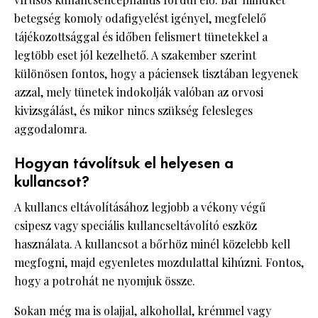
betegség komoly odafigyelést igényel, megfelelő
tájékozottsággal és időben felismert tünetekkel a
legtöbb eset jól kezelhető. A szakember szerint
különösen fontos, hogy a páciensek tisztában legyenek
azzal, mely tünetek indokolják valóban az orvosi
kivizsgálást, és mikor nincs szükség felesleges
aggodalomra.
Hogyan távolítsuk el helyesen a
kullancsot?
A kullancs eltávolításához legjobb a vékony végű
csipesz vagy speciális kullancseltávolító eszköz
használata. A kullancsot a bőrhöz minél közelebb kell
megfogni, majd egyenletes mozdulattal kihúzni. Fontos,
hogy a potrohát ne nyomjuk össze.
Sokan még ma is olajjal, alkohollal, krémmel vagy