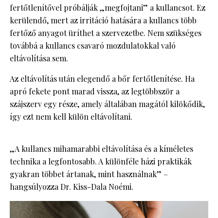
fertőtlenítővel próbálják „megfojtani” a kullancsot. Ez
kerülendő, mert az irritáció hatására a kullancs több
fertőző anyagot üríthet a szervezetbe. Nem szükséges
továbbá a kullancs csavaró mozdulatokkal való
eltávolítása sem.
Az eltávolítás után elegendő a bőr fertőtlenítése. Ha
apró fekete pont marad vissza, az legtöbbször a
szájszerv egy része, amely általában magától kilökődik,
így ezt nem kell külön eltávolítani.
„A kullancs mihamarabbi eltávolítása és a kíméletes
technika a legfontosabb. A különféle házi praktikák
gyakran többet ártanak, mint használnak” –
hangsúlyozza Dr. Kiss-Dala Noémi.