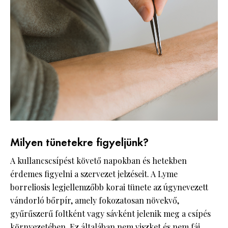
Milyen tünetekre figyeljünk?
A kullancscsípést követő napokban és hetekben
érdemes figyelni a szervezet jelzéseit. A Lyme
borreliosis legjellemzőbb korai tünete az úgynevezett
vándorló bőrpír, amely fokozatosan növekvő,
gyűrűszerű foltként vagy sávként jelenik meg a csípés
környezetében. Ez általában nem viszket és nem fáj.