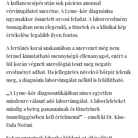
A kullancscsípés után sok páciens azonnal
vérvizsgálatot szeretne. A Lyme-kór diagnózisa
ugyanakkor összetett orvosi feladat. A laboreredmény
önmagában nem elegendő, a tünetek és a klinikai kép
értékelése legalább ilyen fontos.
A fertőzés korai szakaszában a szervezet még nem
termel kimutatható mennyiségű ellenanyagot, ezért a
túl korán végzett szerológiai teszt még negatív
eredményt adhat. Ha jellegzetes növekvő bőrpír jelenik
meg, a diagnózis laborvizsgálat nélkül is felállítható.
„A Lyme-kór diagnosztikájában nincs egyetlen
mindenre választ adó laborvizsgálat. A laborleleteket
mindig a beteg panaszainak és tüneteinek
összefüggésében kell értelmezni” – emeli ki Dr. Kiss-
Dala Noémi.
Sokan szeretnék laborba küldeni az eltávolított