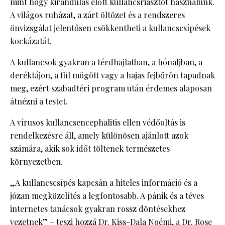
mint hogy kirándulás előtt kullancsriasztót használunk.
A világos ruházat, a zárt öltözet és a rendszeres
önvizsgálat jelentősen csökkentheti a kullancscsípések
kockázatát.
A kullancsok gyakran a térdhajlatban, a hónaljban, a
deréktájon, a fül mögött vagy a hajas fejbőrön tapadnak
meg, ezért szabadtéri program után érdemes alaposan
átnézni a testet.
A vírusos kullancsencephalitis ellen védőoltás is
rendelkezésre áll, amely különösen ajánlott azok
számára, akik sok időt töltenek természetes
környezetben.
„A kullancscsípés kapcsán a hiteles információ és a
józan megközelítés a legfontosabb. A pánik és a téves
internetes tanácsok gyakran rossz döntésekhez
vezetnek” – teszi hozzá Dr. Kiss-Dala Noémi, a Dr. Rose