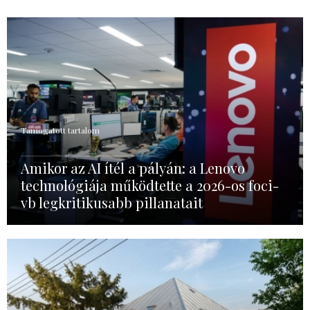
Támogatott tartalom
Amikor az AI ítél a pályán: a Lenovo
technológiája működtette a 2026-os foci-
vb legkritikusabb pillanatait