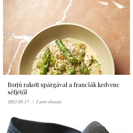
Borjú rakott spárgával a franciák kedvenc
séfjétől
2021.05.17.
2 perc olvasás