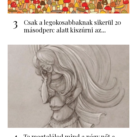
3
Csak a legokosabbaknak sikerül 20
másodperc alatt kiszúrni az...
4
Te megtalálod mind a négy nőt a