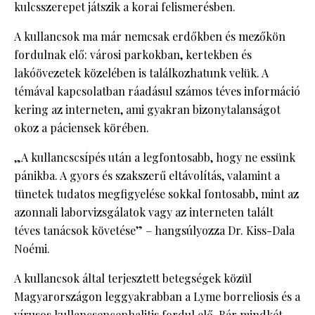
kulcsszerepet játszik a korai felismerésben.
A kullancsok ma már nemcsak erdőkben és mezőkön
fordulnak elő: városi parkokban, kertekben és
lakóövezetek közelében is találkozhatunk velük. A
témával kapcsolatban ráadásul számos téves információ
kering az interneten, ami gyakran bizonytalanságot
okoz a páciensek körében.
„A kullancscsípés után a legfontosabb, hogy ne essünk
pánikba. A gyors és szakszerű eltávolítás, valamint a
tünetek tudatos megfigyelése sokkal fontosabb, mint az
azonnali laborvizsgálatok vagy az interneten talált
téves tanácsok követése” – hangsúlyozza Dr. Kiss-Dala
Noémi.
A kullancsok által terjesztett betegségek közül
Magyarországon leggyakrabban a Lyme borreliosis és a
vírusos kullancsencephalitis fordul elő. Bár mindkét