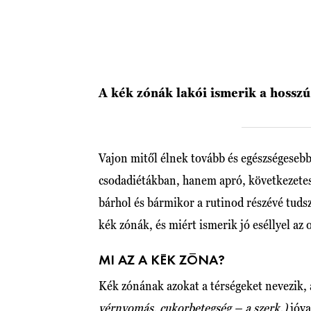
A kék zónák lakói ismerik a hosszú 
Vajon mitől élnek tovább és egészségesebb
csodadiétákban, hanem apró, következetes 
bárhol és bármikor a rutinod részévé tudsz
kék zónák, és miért ismerik jó eséllyel az 
MI AZ A KÉK ZÓNA?
Kék zónának azokat a térségeket nevezik,
vérnyomás, cukorbetegség – a szerk.)
jóva