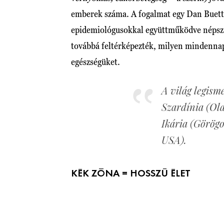
emberek száma. A fogalmat egy Dan Buettn
epidemiológusokkal együttműködve népszám
továbbá feltérképezték, milyen mindenna
egészségüket.
A világ legism
Szardínia (Ola
Ikária (Görögo
USA).
KÉK ZÓNA = HOSSZÚ ÉLET