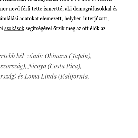
er nevű férfi tette ismertté, aki demográfusokkal és
lálási adatokat elemezett, helyben interjúzott,
pi
szokások
segítségével őrzik meg az ott élők az
ertebb kék zónái: Okinava (Japán),
szország), Nicoya (Costa Rica),
rszág) és Loma Linda (Kalifornia,