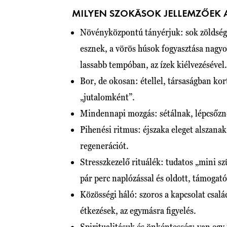
MILYEN SZOKÁSOK JELLEMZŐEK
Növényközpontú tányérjuk: sok zöldséget,
esznek, a vörös húsok fogyasztása nagyo
lassabb tempóban, az ízek kiélvezésével.
Bor, de okosan: étellel, társaságban k
„jutalomként”.
Mindennapi mozgás: sétálnak, lépcsőzn
Pihenési ritmus: éjszaka eleget alszanak
regenerációt.
Stresszkezelő rituálék: tudatos „mini sz
pár perc naplózással és oldott, támogató
Közösségi háló: szoros a kapcsolat csalá
étkezések, az egymásra figyelés.
Spiritualitásuk és önkéntesség: van egy