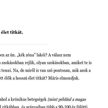
élet titkát.
en az ún. „kék zóna” lakói? A válasz nem
szokásokban rejlik, olyan szokásokban, amiket te is
 tenni. Na, de miről is van szó pontosan, mik azok a
ott élők a hosszú élet titkát? Máris elmondjuk.
 ahol a krónikus betegségek
(mint például a magas
l ritkábban, és arányaiban több a 90-100 év fölötti