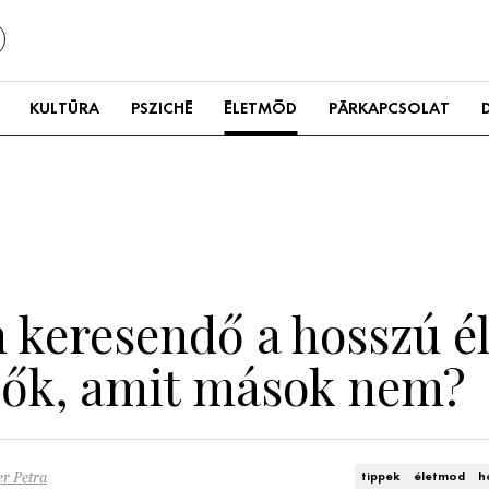
KULTÚRA
PSZICHÉ
ÉLETMÓD
PÁRKAPCSOLAT
keresendő a hosszú éle
élők, amit mások nem?
r Petra
tippek
életmod
h