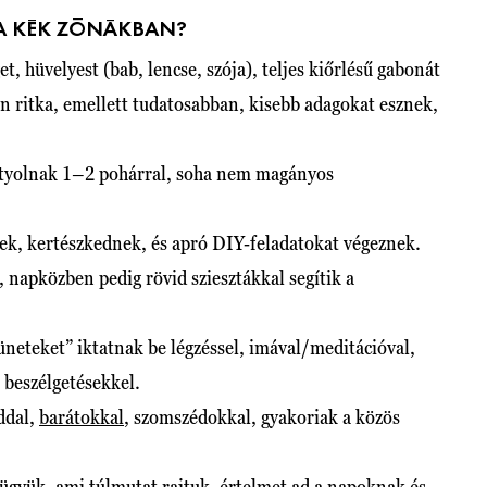
 A KÉK ZÓNÁKBAN?
 hüvelyest (bab, lencse, szója), teljes kiőrlésű gabonát
n ritka, emellett tudatosabban, kisebb adagokat esznek,
ortyolnak 1–2 pohárral, soha nem magányos
ek, kertészkednek, és apró DIY-feladatokat végeznek.
, napközben pedig rövid sziesztákkal segítik a
üneteket” iktatnak be légzéssel, imával/meditációval,
 beszélgetésekkel.
ddal,
barátokkal
, szomszédokkal, gyakoriak a közös
 ügyük, ami túlmutat rajtuk, értelmet ad a napoknak és