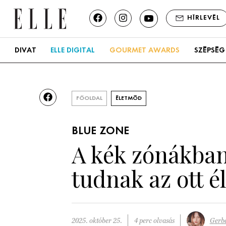
HÍRLEVÉL
DIVAT
ELLE DIGITAL
GOURMET AWARDS
SZÉPSÉG
FŐOLDAL
ÉLETMÓD
BLUE ZONE
A kék zónákban 
tudnak az ott 
2025. október 25.
4 perc olvasás
Gerbe