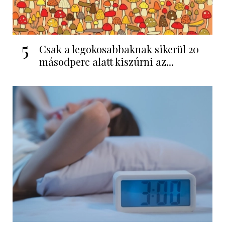
5
Csak a legokosabbaknak sikerül 20
másodperc alatt kiszúrni az...