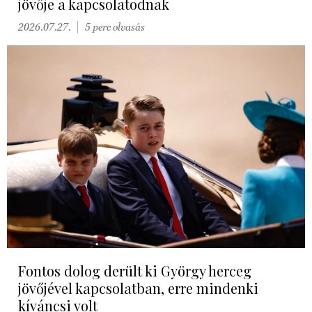
jövője a kapcsolatodnak
2026.07.27.
5 perc olvasás
Fontos dolog derült ki György herceg
jövőjével kapcsolatban, erre mindenki
kíváncsi volt