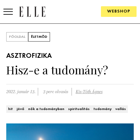
WEBSHOP
DIVAT
FŐOLDAL
ÉLETMÓD
ELLE DIGITAL
ASZTROFIZIKA
GOURMET AWARDS
Hisz-e a tudomány?
SZÉPSÉG
KULTÚRA
2022. január 13.
3 perc olvasás
Kis-Tóth Ágnes
PSZICHÉ
hit
jövő
nők a tudományban
spiritualitás
tudomány
vallás
ÉLETMÓD
PÁRKAPCSOLAT