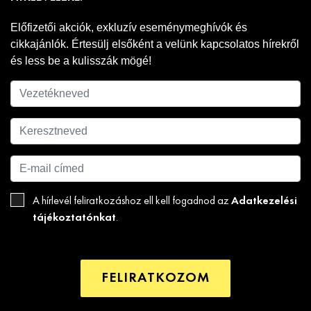
Előfizetői akciók, exkluzív eseménymeghívók és
cikkajánlók. Értesülj elsőként a velünk kapcsolatos hírekről
és less be a kulisszák mögé!
Adatkezelési
A hírlevél feliratkozáshoz ell kell fogadnod az
tájékoztatónkat
.
FELIRATKOZOM