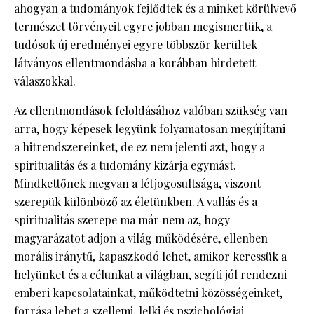
ahogyan a tudományok fejlődtek és a minket körülvevő
természet törvényeit egyre jobban megismertük, a
tudósok új eredményei egyre többször kerültek
látványos ellentmondásba a korábban hirdetett
válaszokkal.
Az ellentmondások feloldásához valóban szükség van
arra, hogy képesek legyünk folyamatosan megújítani
a hitrendszereinket, de ez nem jelenti azt, hogy a
spiritualitás és a tudomány kizárja egymást.
Mindkettőnek megvan a létjogosultsága, viszont
szerepük különböző az életünkben. A vallás és a
spiritualitás szerepe ma már nem az, hogy
magyarázatot adjon a világ működésére, ellenben
morális iránytű, kapaszkodó lehet, amikor keressük a
helyünket és a célunkat a világban, segíti jól rendezni
emberi kapcsolatainkat, működtetni közösségeinket,
forrása lehet a szellemi, lelki és pszichológiai