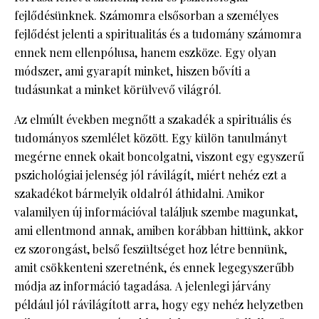
fejlődésünknek. Számomra elsősorban a személyes
fejlődést jelenti a spiritualitás és a tudomány számomra
ennek nem ellenpólusa, hanem eszköze. Egy olyan
módszer, ami gyarapít minket, hiszen bővíti a
tudásunkat a minket körülvevő világról.
Az elmúlt években megnőtt a szakadék a spirituális és
tudományos szemlélet között. Egy külön tanulmányt
megérne ennek okait boncolgatni, viszont egy egyszerű
pszichológiai jelenség jól rávilágít, miért nehéz ezt a
szakadékot bármelyik oldalról áthidalni. Amikor
valamilyen új információval találjuk szembe magunkat,
ami ellentmond annak, amiben korábban hittünk, akkor
ez szorongást, belső feszültséget hoz létre bennünk,
amit csökkenteni szeretnénk, és ennek legegyszerűbb
módja az információ tagadása. A jelenlegi járvány
például jól rávilágított arra, hogy egy nehéz helyzetben