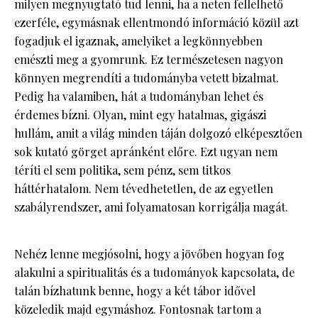
milyen megnyugtató tud lenni, ha a neten fellelhető
ezerféle, egymásnak ellentmondó információ közül azt
fogadjuk el igaznak, amelyiket a legkönnyebben
emészti meg a gyomrunk. Ez természetesen nagyon
könnyen megrendíti a tudományba vetett bizalmat.
Pedig ha valamiben, hát a tudományban lehet és
érdemes bízni. Olyan, mint egy hatalmas, gigászi
hullám, amit a világ minden táján dolgozó elképesztően
sok kutató görget apránként előre. Ezt ugyan nem
téríti el sem politika, sem pénz, sem titkos
háttérhatalom. Nem tévedhetetlen, de az egyetlen
szabályrendszer, ami folyamatosan korrigálja magát.
Nehéz lenne megjósolni, hogy a jövőben hogyan fog
alakulni a spiritualitás és a tudományok kapcsolata, de
talán bízhatunk benne, hogy a két tábor idővel
közeledik majd egymáshoz. Fontosnak tartom a