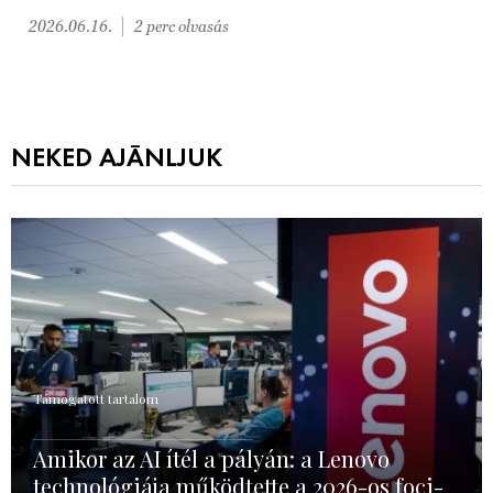
2026.06.16.
2 perc olvasás
NEKED AJÁNLJUK
Támogatott tartalom
Amikor az AI ítél a pályán: a Lenovo
technológiája működtette a 2026-os foci-