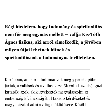
HÍRLEVÉL
Régi hiedelem, hogy tudomány és spiritualitás
nem fér meg egymás mellett – vallja Kis-Tóth
Ágnes fizikus, aki arról elmélkedik, a jövőben
milyen útjai lehetnek hitnek és
spiritualitásnak a tudományos területeken.
Korábban, amikor a tudományok még gyerekcipőben
jártak, a vallások és a vallási vezetők voltak az első igazi
kutatók: azok, akik igyekeztek megválaszolni az
emberiség kíváncsiságából fakadó kérdéseket és
magyarázatot adni a világ működésére. Később,