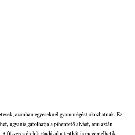
zletesek, azonban egyeseknél gyomorégést okozhatnak. Ez
ehet, ugyanis gátolhatja a pihentető alvást, ami aztán
A fűszeres ételek ráadásul a testhőt is megemelhetik,