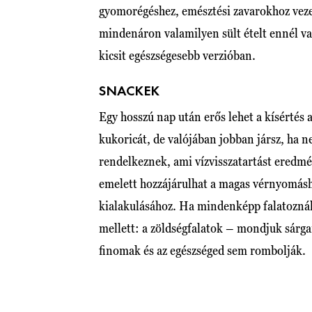
gyomorégéshez, emésztési zavarokhoz veze
mindenáron valamilyen sült ételt ennél va
kicsit egészségesebb verzióban.
SNACKEK
Egy hosszú nap után erős lehet a kísértés a
kukoricát, de valójában jobban jársz, ha 
rendelkeznek, ami vízvisszatartást eredmé
emelett hozzájárulhat a magas vérnyomásh
kialakulásához. Ha mindenképp falatoznál
mellett: a zöldségfalatok – mondjuk sárg
finomak és az egészséged sem rombolják.