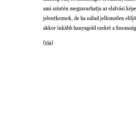
ami szintén megzavarhatja az elalvási ké
jelentkeznek, de ha nálad jellemzően előjö
akkor inkább hanyagold ezeket a finomsá
(
via
)