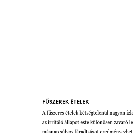
FŰSZEREK ÉTELEK
A fűszeres ételek kétségtelenül nagyon í
az irritáló állapot este különösen zavaró l
másnap súlyos fáradtságot eredményezhet. 