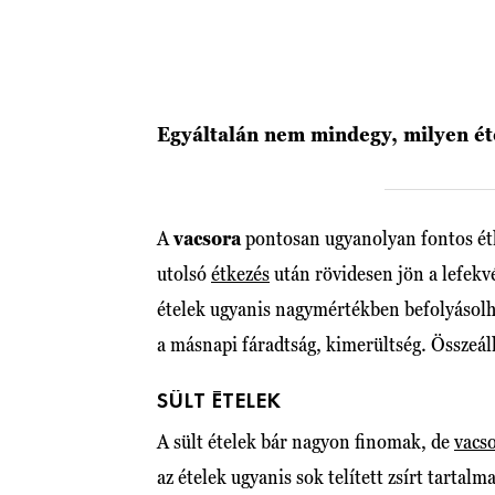
Egyáltalán nem mindegy, milyen éte
A
vacsora
pontosan ugyanolyan fontos étk
utolsó
étkezés
után rövidesen jön a lefekv
ételek ugyanis nagymértékben befolyásolh
a másnapi fáradtság, kimerültség. Összeá
SÜLT ÉTELEK
A sült ételek bár nagyon finomak, de
vacs
az ételek ugyanis sok telített zsírt tarta