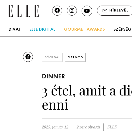
HÍRLEVÉL
DIVAT
ELLE DIGITAL
GOURMET AWARDS
SZÉPSÉG
FŐOLDAL
ÉLETMÓD
DINNER
3 étel, amit a d
enni
2025. január 12.
2 perc olvasás
ELLE