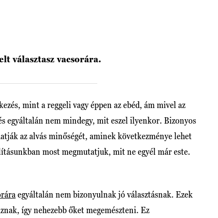
lt választasz vacsorára.
ezés, mint a reggeli vagy éppen az ebéd, ám mivel az
és egyáltalán nem mindegy, mit eszel ilyenkor. Bizonyos
atják az alvás minőségét, aminek következménye lehet
llításunkban most megmutatjuk, mit ne egyél már este.
orára
egyáltalán nem bizonyulnak jó választásnak. Ezek
lmaznak, így nehezebb őket megemészteni. Ez