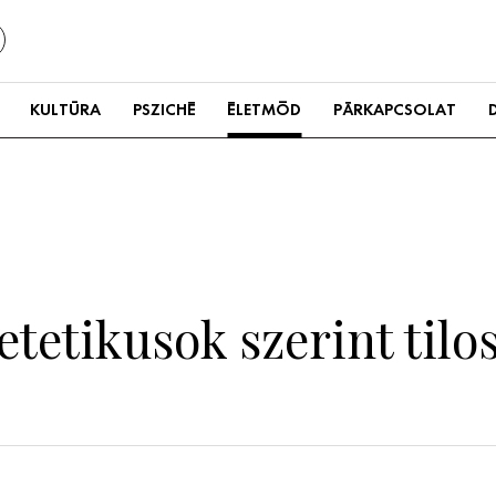
KULTÚRA
PSZICHÉ
ÉLETMÓD
PÁRKAPCSOLAT
ietetikusok szerint til