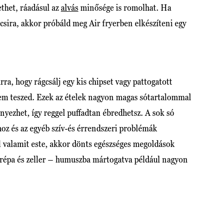
thet, ráadásul az
alvás
minősége is romolhat. Ha
csira, akkor próbáld meg Air fryerben elkészíteni egy
rra, hogy rágcsálj egy kis chipset vagy pattogatott
nem teszed. Ezek az ételek nagyon magas sótartalommal
nyezhet, így reggel puffadtan ébredhetsz. A sok só
oz és az egyéb szív-és érrendszeri problémák
 valamit este, akkor dönts egészséges megoldások
arépa és zeller – humuszba mártogatva például nagyon