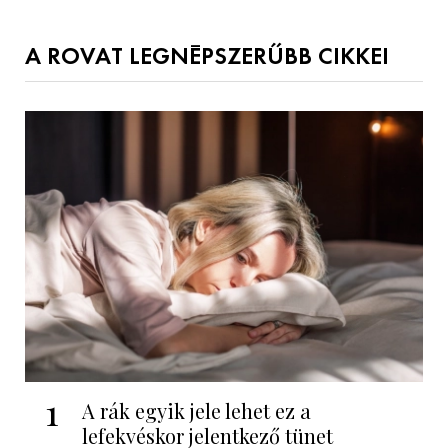
A ROVAT LEGNÉPSZERŰBB CIKKEI
1
A rák egyik jele lehet ez a
lefekvéskor jelentkező tünet