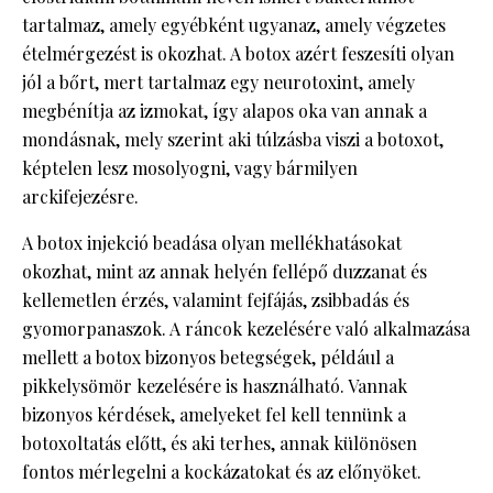
tartalmaz, amely egyébként ugyanaz, amely végzetes
ételmérgezést is okozhat. A botox azért feszesíti olyan
jól a bőrt, mert tartalmaz egy neurotoxint, amely
megbénítja az izmokat, így alapos oka van annak a
mondásnak, mely szerint aki túlzásba viszi a botoxot,
képtelen lesz mosolyogni, vagy bármilyen
arckifejezésre.
A botox injekció beadása olyan mellékhatásokat
okozhat, mint az annak helyén fellépő duzzanat és
kellemetlen érzés, valamint fejfájás, zsibbadás és
gyomorpanaszok. A ráncok kezelésére való alkalmazása
mellett a botox bizonyos betegségek, például a
pikkelysömör kezelésére is használható. Vannak
bizonyos kérdések, amelyeket fel kell tennünk a
botoxoltatás előtt, és aki terhes, annak különösen
fontos mérlegelni a kockázatokat és az előnyöket.