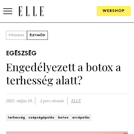
WEBSHOP
DIVAT
FŐOLDAL
ÉLETMÓD
ELLE DIGITAL
EGÉSZSÉG
GOURMET AWARDS
Engedélyezett a botox a
SZÉPSÉG
terhesség alatt?
KULTÚRA
PSZICHÉ
2022. május 10.
3 perc olvasás
ELLE
ÉLETMÓD
terhesség
szépségápolás
botox
arcápolás
PÁRKAPCSOLAT