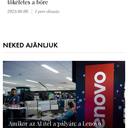
tökéletes a bőre
2023.06.08.
1 perc olvasás
NEKED AJÁNLJUK
Támogatott tartalom
Amikor az AI ítél a pályán: a Lenovo