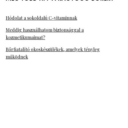
Hódolat a sokoldalú C-vitaminnak
Meddig használhatom biztonsággal a
kozmetikumaimat?
Bőrfiatalító okoskészülékek, amelyek tényleg
működnek