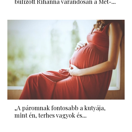
bulizott Rihanna várandósan a Met-...
„A páromnak fontosabb a kutyája,
mint én, terhes vagyok és...