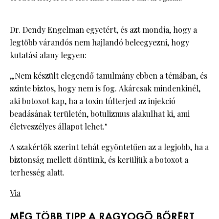
Dr. Dendy Engelman egyetért, és azt mondja, hogy a
legtöbb várandós nem hajlandó beleegyezni, hogy
kutatási alany legyen:
„Nem készült elegendő tanulmány ebben a témában, és
szinte biztos, hogy nem is fog. Akárcsak mindenkinél,
aki botoxot kap, ha a toxin túlterjed az injekció
beadásának területén, botulizmus alakulhat ki, ami
életveszélyes állapot lehet."
A szakértők szerint tehát egyöntetűen az a legjobb, ha a
biztonság mellett döntünk, és kerüljük a botoxot a
terhesség alatt.
Via
MÉG TÖBB TIPP A RAGYOGÓ BŐRÉRT