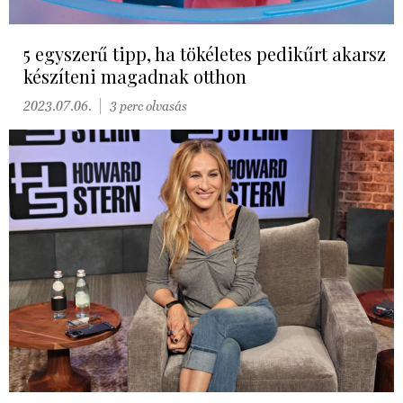
5 egyszerű tipp, ha tökéletes pedikűrt akarsz
készíteni magadnak otthon
2023.07.06.
3 perc olvasás