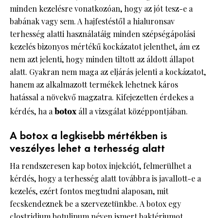
minden kezelésre vonatkozóan, hogy az jót tesz-e a
babának vagy sem. A hajfestéstől a hialuronsav
terhesség alatti használatáig minden szépségápolási
kezelés bizonyos mértékű kockázatot jelenthet, ám ez
nem azt jelenti, hogy minden tiltott az áldott állapot
alatt. Gyakran nem maga az eljárás jelenti a kockázatot,
hanem az alkalmazott termékek lehetnek káros
hatással a növekvő magzatra. Kifejezetten érdekes a
kérdés, ha a
botox
áll a vizsgálat középpontjában.
A botox a legkisebb mértékben is
veszélyes lehet a terhesség alatt
Ha rendszeresen kap botox injekciót, felmerülhet a
kérdés, hogy a terhesség alatt továbbra is javallott-e a
kezelés, ezért fontos megtudni alaposan, mit
fecskendeznek be a szervezetünkbe. A botox egy
clostridium botulinum néven ismert baktériumot