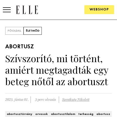
WEBSHOP
DIVAT
FŐOLDAL
ÉLETMÓD
ELLE DIGITAL
ABORTUSZ
GOURMET AWARDS
Szívszorító, mi történt,
SZÉPSÉG
amiért megtagadták egy
KULTÚRA
beteg nőtől az abortuszt
PSZICHÉ
2023. június 01.
3 perc olvasás
Szentkuty Nikolett
ÉLETMÓD
PÁRKAPCSOLAT
abortusztörvény
orvosok
abortusztilalom
terhesség
abortusz