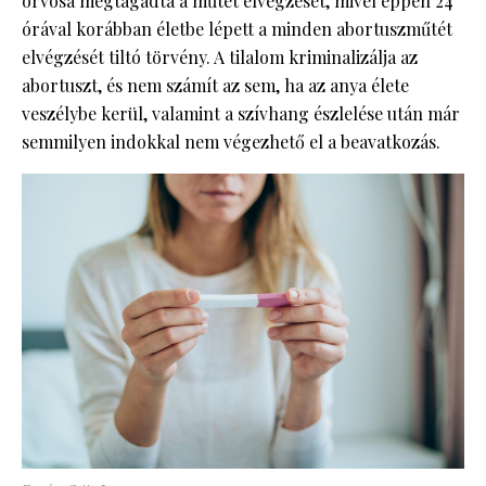
orvosa megtagadta a műtét elvégzését, mivel éppen 24
órával korábban életbe lépett a minden abortuszműtét
elvégzését tiltó törvény. A tilalom kriminalizálja az
abortuszt, és nem számít az sem, ha az anya élete
veszélybe kerül, valamint a szívhang észlelése után már
semmilyen indokkal nem végezhető el a beavatkozás.