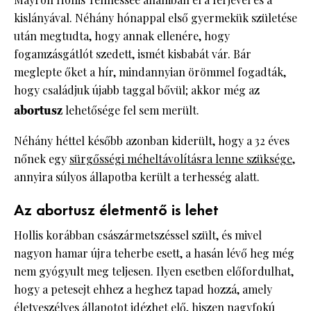
kislányával. Néhány hónappal első gyermekük születése
után megtudta, hogy annak ellenére, hogy
fogamzásgátlót szedett, ismét kisbabát vár. Bár
meglepte őket a hír, mindannyian örömmel fogadták,
hogy családjuk újabb taggal bővül; akkor még az
abortusz
lehetősége fel sem merült.
Néhány héttel később azonban kiderült, hogy a 32 éves
nőnek egy
sürgősségi méheltávolításra lenne szüksége
,
annyira súlyos állapotba került a terhesség alatt.
Az abortusz életmentő is lehet
Hollis korábban császármetszéssel szült, és mivel
nagyon hamar újra teherbe esett, a hasán lévő heg még
nem gyógyult meg teljesen. Ilyen esetben előfordulhat,
hogy a petesejt ehhez a heghez tapad hozzá, amely
életveszélyes állapotot idézhet elő, hiszen nagyfokú