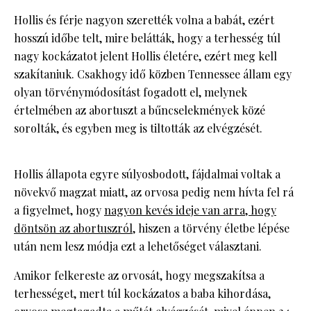
Hollis és férje nagyon szerették volna a babát, ezért
hosszú időbe telt, mire belátták, hogy a terhesség túl
nagy kockázatot jelent Hollis életére, ezért meg kell
szakítaniuk. Csakhogy idő közben Tennessee állam egy
olyan törvénymódosítást fogadott el, melynek
értelmében az abortuszt a bűncselekmények közé
sorolták, és egyben meg is tiltották az elvégzését.
Hollis állapota egyre súlyosbodott, fájdalmai voltak a
növekvő magzat miatt, az orvosa pedig nem hívta fel rá
a figyelmet, hogy
nagyon kevés ideje van arra, hogy
döntsön az abortuszról
, hiszen a törvény életbe lépése
után nem lesz módja ezt a lehetőséget választani.
Amikor felkereste az orvosát, hogy megszakítsa a
terhességet, mert túl kockázatos a baba kihordása,