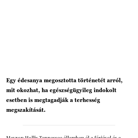
HÍRLEVÉL
Egy édesanya megosztotta történetét arról,
mit okozhat, ha egészségügyileg indokolt
esetben is megtagadják a terhesség
megszakítását.
Mayron Hollis Tennessee államban él a férjével és a