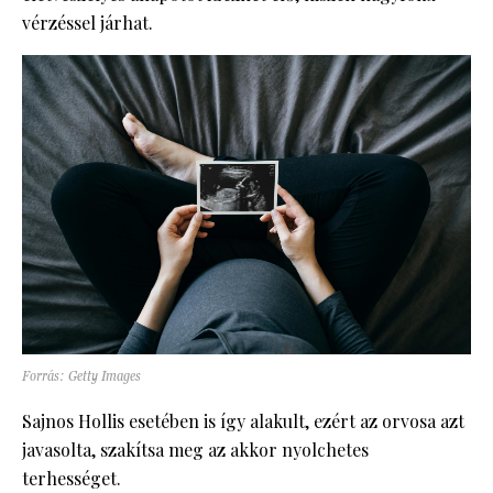
vérzéssel járhat.
Forrás: Getty Images
Sajnos Hollis esetében is így alakult, ezért az orvosa azt
javasolta, szakítsa meg az akkor nyolchetes
terhességet.