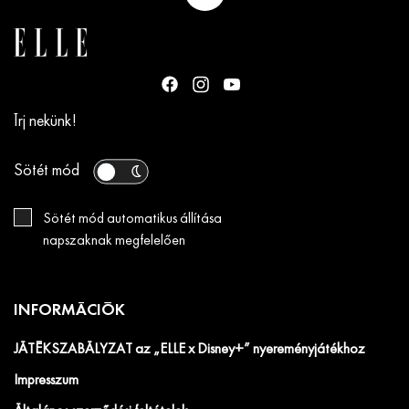
Írj nekünk!
Sötét mód
Sötét mód automatikus állítása
napszaknak megfelelően
INFORMÁCIÓK
JÁTÉKSZABÁLYZAT az „ELLE x Disney+” nyereményjátékhoz
Impresszum