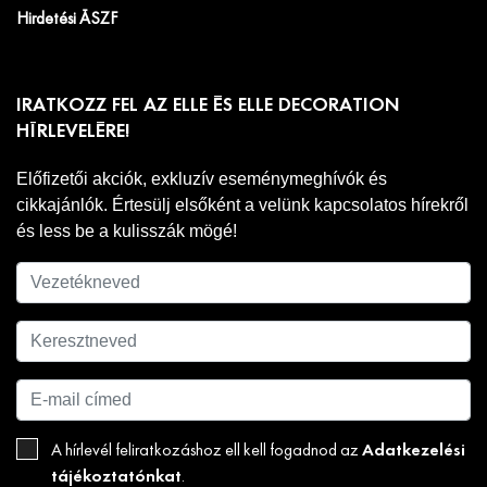
Hirdetési ÁSZF
IRATKOZZ FEL AZ ELLE ÉS ELLE DECORATION
HÍRLEVELÉRE!
Előfizetői akciók, exkluzív eseménymeghívók és
cikkajánlók. Értesülj elsőként a velünk kapcsolatos hírekről
és less be a kulisszák mögé!
Adatkezelési
A hírlevél feliratkozáshoz ell kell fogadnod az
tájékoztatónkat
.