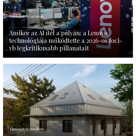
Támogatott tartalom
Amikor az AI ítél a pályán: a Lenovo
technológiája működtette a 2026-os foci-
vb legkritikusabb pillanatait
Támogatott tartalom