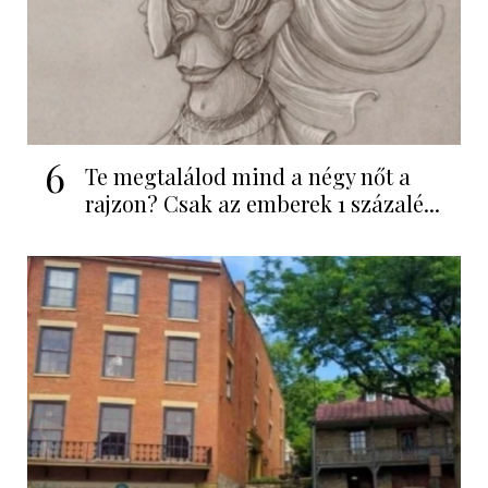
6
Te megtalálod mind a négy nőt a
rajzon? Csak az emberek 1 százalé...