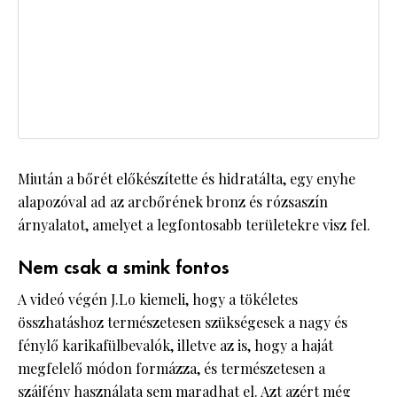
Miután a bőrét előkészítette és hidratálta, egy enyhe
alapozóval ad az arcbőrének bronz és rózsaszín
árnyalatot, amelyet a legfontosabb területekre visz fel.
Nem csak a smink fontos
A videó végén J.Lo kiemeli, hogy a tökéletes
összhatáshoz természetesen szükségesek a nagy és
fénylő karikafülbevalók, illetve az is, hogy a haját
megfelelő módon formázza, és természetesen a
szájfény használata sem maradhat el. Azt azért még