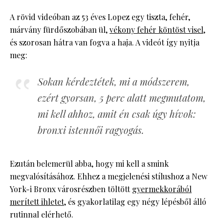
A rövid videóban az 53 éves Lopez egy tiszta, fehér,
márvány fürdőszobában ül,
vékony fehér köntöst visel
,
és szorosan hátra van fogva a haja. A videót így nyitja
meg:
Sokan kérdeztétek, mi a módszerem,
ezért gyorsan, 5 perc alatt megmutatom,
mi kell ahhoz, amit én csak úgy hívok:
bronxi istennői ragyogás.
Ezután belemerül abba, hogy mi kell a smink
megvalósításához. Ehhez a megjelenési stílushoz a New
York-i Bronx városrészben töltött
gyermekkorából
merített ihletet
, és gyakorlatilag egy négy lépésből álló
rutinnal elérhető.