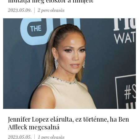
2023.05.09.
2 perc olvasás
Jennifer Lopez elárulta, ez történne, ha Ben
Affleck megcsalná
2023.05.05.
1 perc olvasás