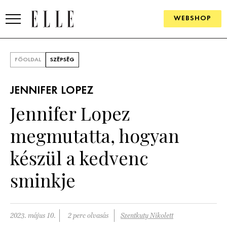
WEBSHOP
DIVAT
FŐOLDAL
SZÉPSÉG
ELLE DIGITAL
JENNIFER LOPEZ
GOURMET AWARDS
Jennifer Lopez
SZÉPSÉG
megmutatta, hogyan
KULTÚRA
készül a kedvenc
PSZICHÉ
sminkje
ÉLETMÓD
2023. május 10.
2 perc olvasás
Szentkuty Nikolett
PÁRKAPCSOLAT