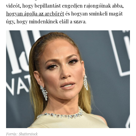
videót, hogy bepillantást engedjen rajongóinak abba,
hogyan ápolja az arcbőrét
és hogyan sminkeli magát
úgy, hogy mindenkinek eláll a szava.
Forrás: Shutterstock