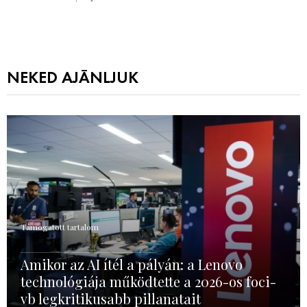
NEKED AJÁNLJUK
Támogatott tartalom
Amikor az AI ítél a pályán: a Lenovo
technológiája működtette a 2026-os foci-
vb legkritikusabb pillanatait