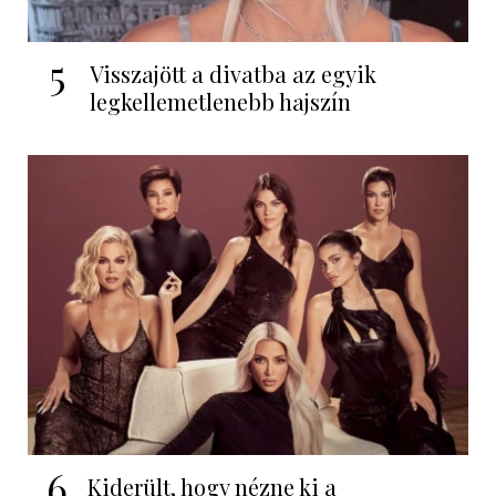
5
Visszajött a divatba az egyik
legkellemetlenebb hajszín
6
Kiderült, hogy nézne ki a