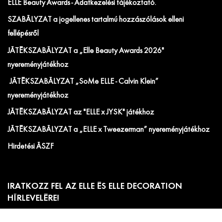
ELLE Beauty Awards - Adatkezelési tájékoztató.
SZABÁLYZAT a jogellenes tartalmú hozzászólások elleni
fellépésről
JÁTÉKSZABÁLYZAT a „Elle Beauty Awards 2026"
nyereményjátékhoz
JÁTÉKSZABÁLYZAT „SoMe ELLE - Calvin Klein”
nyereményjátékhoz
JÁTÉKSZABÁLYZAT az "ELLE x JYSK" játékhoz
JÁTÉKSZABÁLYZAT a „ELLE x Tweezerman” nyereményjátékhoz
Hirdetési ÁSZF
IRATKOZZ FEL AZ ELLE ÉS ELLE DECORATION
HÍRLEVELÉRE!
Előfizetői akciók, exkluzív eseménymeghívók és