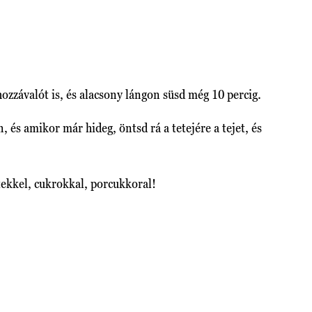
 hozzávalót is, és alacsony lángon süsd még 10 percig.
 és amikor már hideg, öntsd rá a tetejére a tejet, és
tetekkel, cukrokkal, porcukkoral!