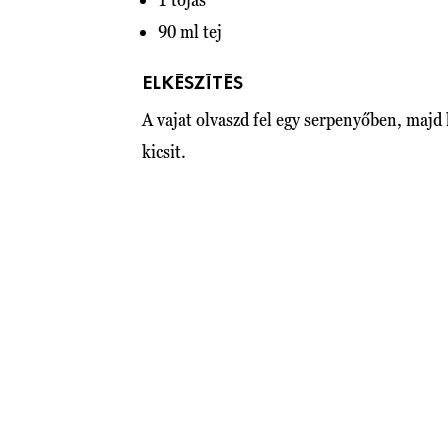
90 ml tej
ELKÉSZÍTÉS
A vajat olvaszd fel egy serpenyőben, majd
kicsit.