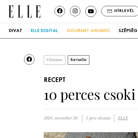
HÍRLEVÉL
DIVAT
ELLE DIGITAL
GOURMET AWARDS
SZÉPSÉG
FŐOLDAL
ÉLETMÓD
RECEPT
10 perces csoki
2024. november 20.
1 perc olvasás
ELLE