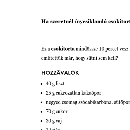
Ha szeretnél ínycsiklandó csokitort
Ez a
csokitorta
mindössze 10 percet vesz i
említettük már, hogy sütni sem kell?
HOZZÁVALÓK
40 g liszt
25 g cukrozatlan kakaópor
negyed csomag szódabikarbóna, sütőpor
70 g cukor
30 g vaj
1 tojás