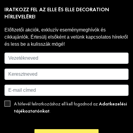
IRATKOZZ FEL AZ ELLE ÉS ELLE DECORATION
HÍRLEVELÉRE!
Előfizetői akciók, exkluzív eseménymeghívók és
cikkajánlók. Értesülj elsőként a velünk kapcsolatos hírekről
és less be a kulisszák mögé!
Adatkezelési
A hírlevél feliratkozáshoz ell kell fogadnod az
tájékoztatónkat
.