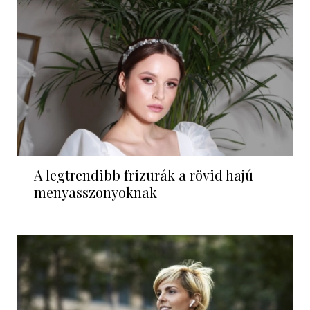
A legtrendibb frizurák a rövid hajú
menyasszonyoknak