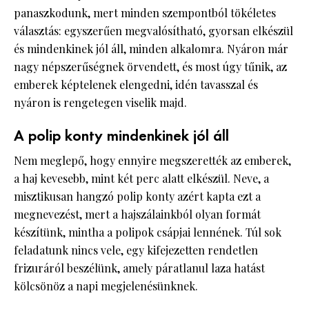
panaszkodunk, mert minden szempontból tökéletes
választás: egyszerűen megvalósítható, gyorsan elkészül
és mindenkinek jól áll, minden alkalomra. Nyáron már
nagy népszerűségnek örvendett, és most úgy tűnik, az
emberek képtelenek elengedni, idén tavasszal és
nyáron is rengetegen viselik majd.
A polip konty mindenkinek jól áll
Nem meglepő, hogy ennyire megszerették az emberek,
a haj kevesebb, mint két perc alatt elkészül. Neve, a
misztikusan hangzó polip konty azért kapta ezt a
megnevezést, mert a hajszálainkból olyan formát
készítünk, mintha a polipok csápjai lennének. Túl sok
feladatunk nincs vele, egy kifejezetten rendetlen
frizuráról beszélünk, amely páratlanul laza hatást
kölcsönöz a napi megjelenésünknek.