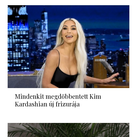
Mindenkit megdöbbentett Kim
Kardashian új frizurája