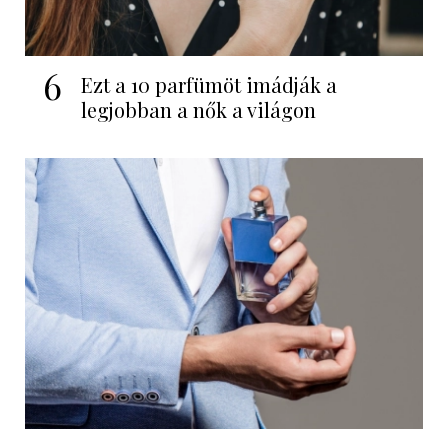
6
Ezt a 10 parfümöt imádják a
legjobban a nők a világon