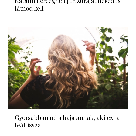
Katalin hercegné új frizuráját neked is
látnod kell
Gyorsabban nő a haja annak, aki ezt a
teát issza