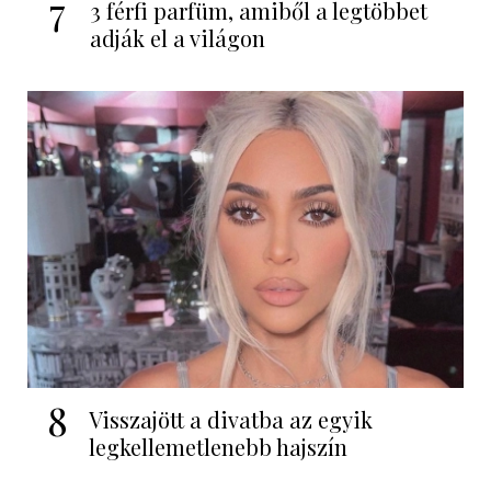
7
3 férfi parfüm, amiből a legtöbbet
adják el a világon
8
Visszajött a divatba az egyik
legkellemetlenebb hajszín