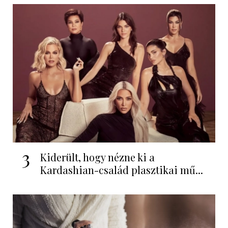
3
Kiderült, hogy nézne ki a
Kardashian-család plasztikai mű...