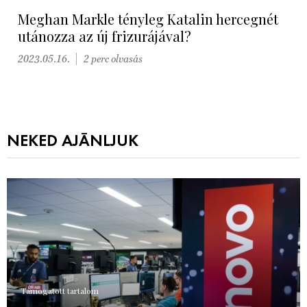
Meghan Markle tényleg Katalin hercegnét
utánozza az új frizurájával?
2023.05.16.
2 perc olvasás
NEKED AJÁNLJUK
Támogatott tartalom