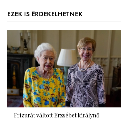
EZEK IS ÉRDEKELHETNEK
Frizurát váltott Erzsébet királynő