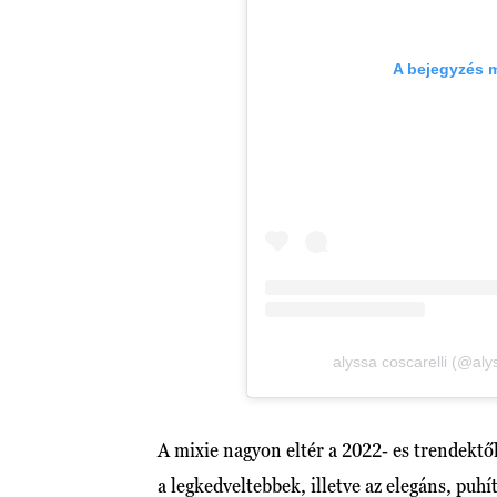
A bejegyzés 
alyssa coscarelli (@aly
A mixie nagyon eltér a 2022- es trendektől
a legkedveltebbek, illetve az elegáns, puh