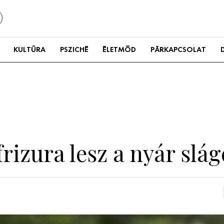
KULTÚRA
PSZICHÉ
ÉLETMÓD
PÁRKAPCSOLAT
frizura lesz a nyár slá