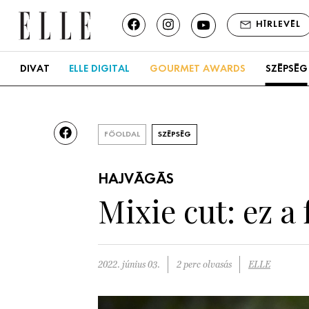
HÍRLEVÉL
DIVAT
ELLE DIGITAL
GOURMET AWARDS
SZÉPSÉG
FŐOLDAL
SZÉPSÉG
HAJVÁGÁS
Mixie cut: ez a 
2022. június 03.
2 perc olvasás
ELLE