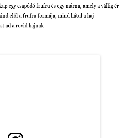
kap egy csapódó frufru és egy márna, amely a vállig ér
nd elől a frufru formája, mind hátul a haj
st ad a rövid hajnak