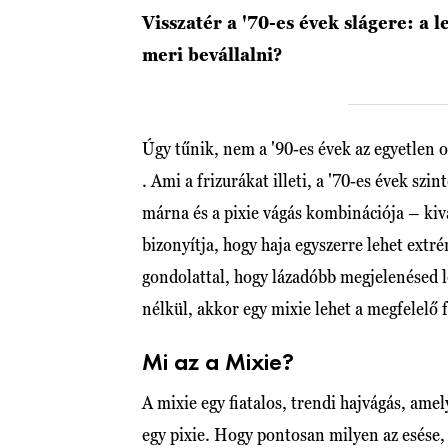
Visszatér a '70-es évek slágere: a l
meri bevállalni?
Úgy tűnik, nem a '90-es évek az egyetlen o
. Ami a frizurákat illeti, a '70-es évek sz
márna és a pixie vágás kombinációja – kiv
bizonyítja, hogy haja egyszerre lehet extré
gondolattal, hogy lázadóbb megjelenésed 
nélkül, akkor egy mixie lehet a megfelelő 
Mi az a Mixie?
A mixie egy fiatalos, trendi hajvágás, ame
egy pixie. Hogy pontosan milyen az esése,