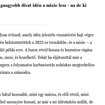
egnagyobb divat idén a mixie lesz - na de ki
lyan évtized, amely idén jelentős visszatérést hajt végre
intén beköszöntöttek a 2022-es trendekbe, és a mixie – a
áló példa erre. A fazon rövid hossza és bozontos vágása
m, szexi, és kezelhető. Tehát ha eljátszottál már a
legyen a folyamatos karbantartás nehézkes megterhelése
frizura a számodra.
ly hátul hosszabb, mint egy márna, és elől rövid, mint
 hol mennyire hosszú, az már a mi ízlésünkön múlik, de