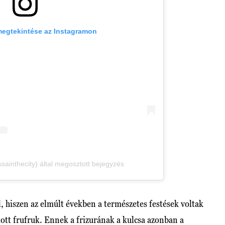
megtekintése az Instagramon
ssainthecity) által megosztott bejegyzés
, hiszen az elmúlt években a természetes festések voltak
ított frufruk. Ennek a frizurának a kulcsa azonban a