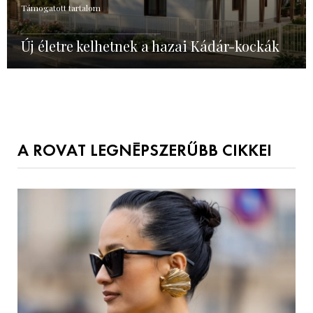
Támogatott tartalom
Új életre kelhetnek a hazai Kádár-kockák
A ROVAT LEGNÉPSZERŰBB CIKKEI