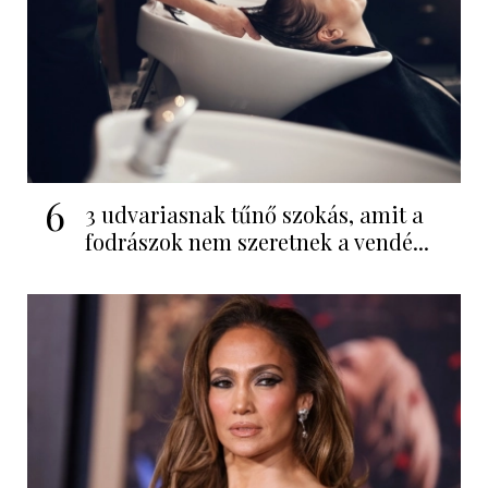
6
3 udvariasnak tűnő szokás, amit a
fodrászok nem szeretnek a vendé...