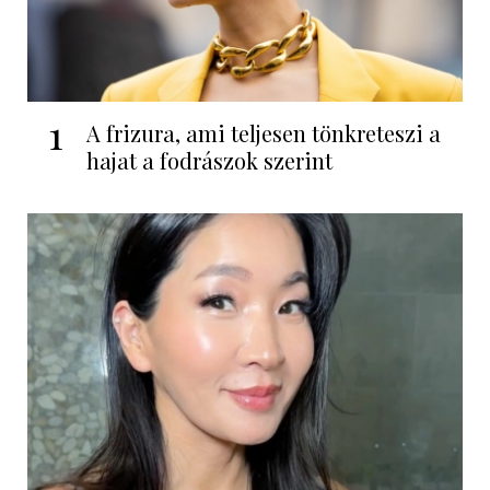
1
A frizura, ami teljesen tönkreteszi a
hajat a fodrászok szerint