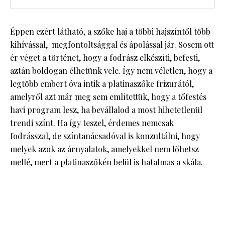
Éppen ezért látható, a szőke haj a többi hajszíntől több
kihívással, megfontoltsággal és ápolással jár. Sosem ott
ér véget a történet, hogy a fodrász elkészíti, befesti,
aztán boldogan élhetünk vele. Így nem véletlen, hogy a
legtöbb embert óva intik a platinaszőke frizurától,
amelyről azt már meg sem említettük, hogy a tőfestés
havi program lesz, ha bevállalod a most hihetetlenül
trendi színt. Ha így teszel, érdemes nemcsak
fodrásszal, de színtanácsadóval is konzultálni, hogy
melyek azok az árnyalatok, amelyekkel nem lőhetsz
mellé, mert a platinaszőkén belül is hatalmas a skála.