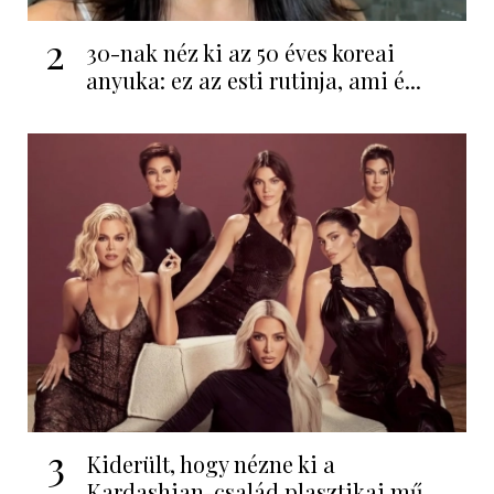
2
30-nak néz ki az 50 éves koreai
anyuka: ez az esti rutinja, ami é...
3
Kiderült, hogy nézne ki a
Kardashian-család plasztikai mű...