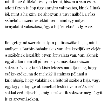
mintha az öltözködés ilyen lenni, hiszen a szín és az
adott fazon is épp úgy annyira változatos, kinek állnak
jól, mint a hajszín. De ahogyan a tusvonalból, a rúzs
színéből, a szemfestékből sem mindegy milyen
árnyalatot választasz, úgy a hajfestéknél is igaz ez.
Rengeteg nő szeretne olyan platinaszőke hajat, mint
amilyen a Barbie-babáknak is van, ám kezdjük az elején.
A szőkének legalább ötven árnyalata van. Van, akinek
egyáltalán nem áll jól semelyik, másoknak viszont
sokszor évekig tartó kísérletezés mutatja meg, hogy
szőke-szőke, na de melyik? Hatalmas például a
különbség, hogy valakinek a fejtőtől szőke a haja, vagy
egy lágy balayage átmenettel festik ilyenre? Az első
sokkal erőteljesebb, amíg a második sokszor még lágyít
is az arcvonásokon.