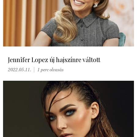
Jennifer Lopez új hajszínre váltott
2022.05.11.
1 perc olvasás