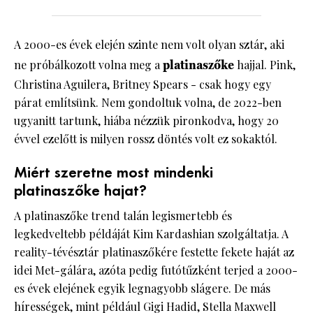
A 2000-es évek elején szinte nem volt olyan sztár, aki
ne próbálkozott volna meg a
platinaszőke
hajjal. Pink,
Christina Aguilera, Britney Spears - csak hogy egy
párat említsünk. Nem gondoltuk volna, de 2022-ben
ugyanitt tartunk, hiába nézzük pironkodva, hogy 20
évvel ezelőtt is milyen rossz döntés volt ez sokaktól.
Miért szeretne most mindenki
platinaszőke hajat?
A platinaszőke trend talán legismertebb és
legkedveltebb példáját Kim Kardashian szolgáltatja. A
reality-tévésztár platinaszőkére festette fekete haját az
idei Met-gálára, azóta pedig futótűzként terjed a 2000-
es évek elejének egyik legnagyobb slágere. De más
hírességek, mint például Gigi Hadid, Stella Maxwell