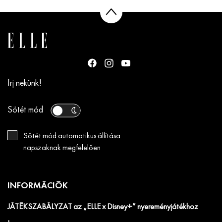
Írj nekünk!
Sötét mód
Sötét mód automatikus állítása
napszaknak megfelelően
INFORMÁCIÓK
JÁTÉKSZABÁLYZAT az „ELLE x Disney+” nyereményjátékhoz