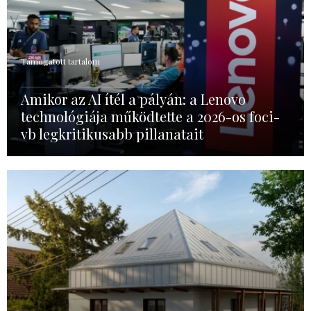
Támogatott tartalom
Amikor az AI ítél a pályán: a Lenovo
technológiája működtette a 2026-os foci-
vb legkritikusabb pillanatait