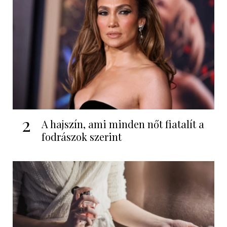
2
A hajszín, ami minden nőt fiatalít a
fodrászok szerint