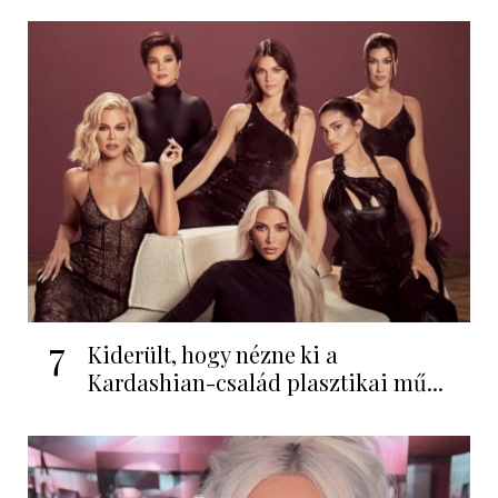
7
Kiderült, hogy nézne ki a
Kardashian-család plasztikai mű...