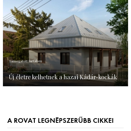
Támogatott tartalom
Új életre kelhetnek a hazai Kádár-kockák
A ROVAT LEGNÉPSZERŰBB CIKKEI