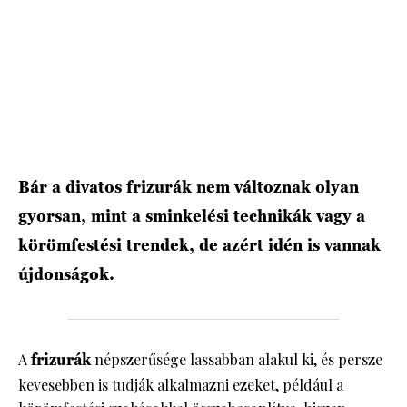
HÍRLEVÉL
Bár a divatos frizurák nem változnak olyan
gyorsan, mint a sminkelési technikák vagy a
körömfestési trendek, de azért idén is vannak
újdonságok.
A
frizurák
népszerűsége lassabban alakul ki, és persze
kevesebben is tudják alkalmazni ezeket, például a