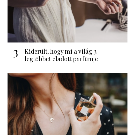
3
Kiderült, hogy mi a világ 3
legtöbbet eladott parfümje