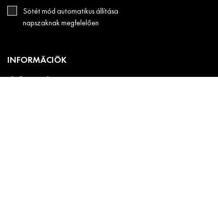
Sötét mód automatikus állítása
napszaknak megfelelően
INFORMÁCIÓK
JÁTÉKSZABÁLYZAT az „ELLE x Disney+” nyereményjátékhoz
Impresszum
Általános szerződési feltételek
ELLE Médiaajánlat 2026
ELLE Decor Médiaajánlat 2026
Adatkezelési szabályzat
ELLE Beauty Awards - Nevezési feltételek
ELLE Beauty Awards - Adatkezelési tájékoztató.
SZABÁLYZAT a jogellenes tartalmú hozzászólások elleni