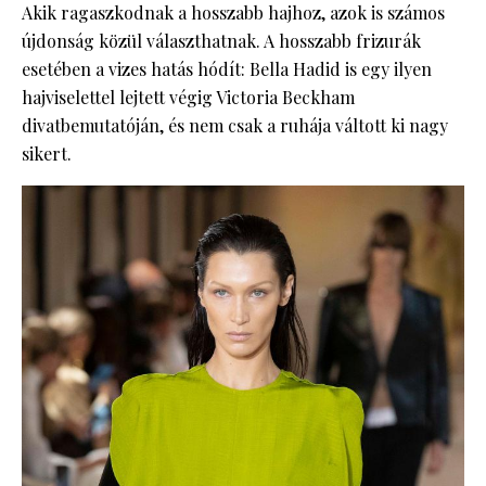
Akik ragaszkodnak a hosszabb hajhoz, azok is számos
újdonság közül választhatnak. A hosszabb frizurák
esetében a vizes hatás hódít: Bella Hadid is egy ilyen
hajviselettel lejtett végig Victoria Beckham
divatbemutatóján, és nem csak a ruhája váltott ki nagy
sikert.