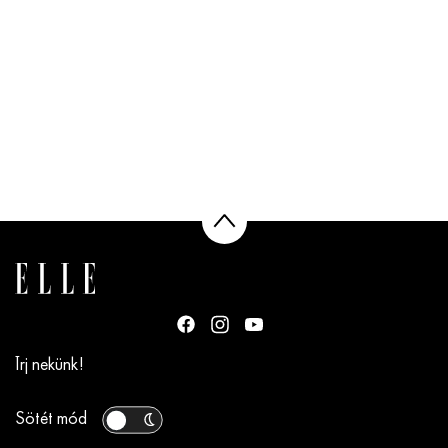
Írj nekünk!
Sötét mód