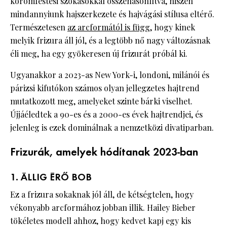
körömfestési szokásokkal összehasonlítva, hiszen
mindannyiunk hajszerkezete és hajvágási stílusa eltérő.
Természetesen
az arcformától is függ
, hogy kinek
melyik frizura áll jól, és a legtöbb nő nagy változásnak
éli meg, ha egy gyökeresen új frizurát próbál ki.
Ugyanakkor a 2023-as New York-i, londoni, milánói és
párizsi kifutókon számos olyan jellegzetes hajtrend
mutatkozott meg, amelyeket szinte bárki viselhet.
Újjáéledtek a 90-es és a 2000-es évek hajtrendjei, és
jelenleg is ezek dominálnak a nemzetközi divatiparban.
Frizurák, amelyek hódítanak 2023-ban
1. ÁLLIG ÉRŐ BOB
Ez a frizura sokaknak jól áll, de kétségtelen, hogy
vékonyabb arcformához jobban illik. Hailey Bieber
tökéletes modell ahhoz, hogy kedvet kapj egy kis