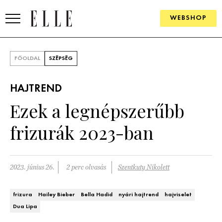
WEBSHOP
DIVAT
FŐOLDAL
SZÉPSÉG
ELLE DIGITAL
HAJTREND
GOURMET AWARDS
Ezek a legnépszerűbb
SZÉPSÉG
frizurák 2023-ban
KULTÚRA
PSZICHÉ
2023. június 26.
2 perc olvasás
Szentkuty Nikolett
ÉLETMÓD
frizura
Hailey Bieber
Bella Hadid
nyári hajtrend
hajviselet
Dua Lipa
PÁRKAPCSOLAT