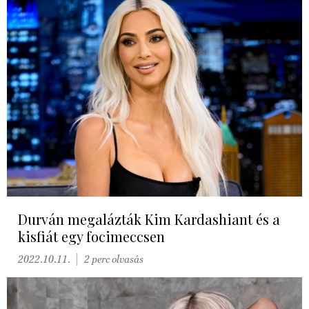
Durván megalázták Kim Kardashiant és a
kisfiát egy focimeccsen
2022.10.11.
2 perc olvasás