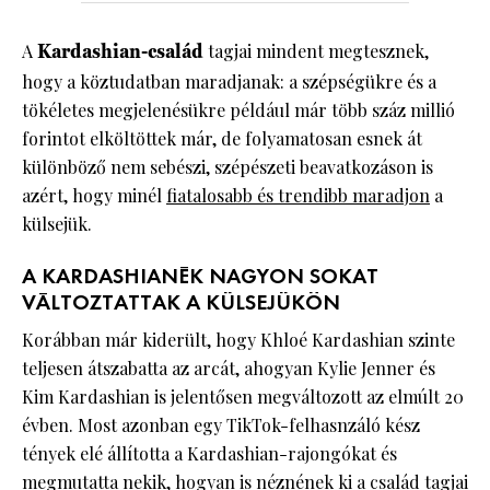
A
Kardashian-család
tagjai mindent megtesznek,
hogy a köztudatban maradjanak: a szépségükre és a
tökéletes megjelenésükre például már több száz millió
forintot elköltöttek már, de folyamatosan esnek át
különböző nem sebészi, szépészeti beavatkozáson is
azért, hogy minél
fiatalosabb és trendibb maradjon
a
külsejük.
A KARDASHIANÉK NAGYON SOKAT
VÁLTOZTATTAK A KÜLSEJÜKÖN
Korábban már kiderült, hogy Khloé Kardashian szinte
teljesen átszabatta az arcát, ahogyan Kylie Jenner és
Kim Kardashian is jelentősen megváltozott az elmúlt 20
évben. Most azonban egy TikTok-felhasnzáló kész
tények elé állította a Kardashian-rajongókat és
megmutatta nekik, hogyan is néznének ki a család tagjai