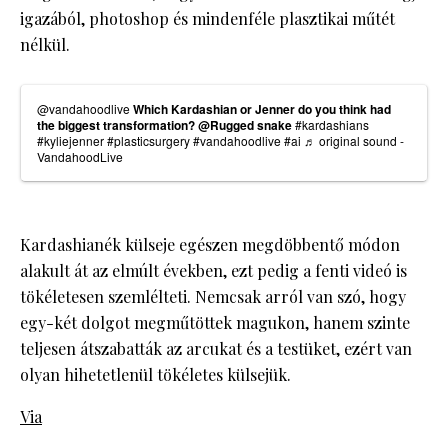
igazából, photoshop és mindenféle plasztikai műtét
nélkül.
@vandahoodlive
Which Kardashian or Jenner do you think had
the biggest transformation? @Rugged snake
#kardashians
#kyliejenner
#plasticsurgery
#vandahoodlive
#ai
♬ original sound -
VandahoodLive
Kardashianék külseje egészen megdöbbentő módon
alakult át az elmúlt években, ezt pedig a fenti videó is
tökéletesen szemlélteti. Nemcsak arról van szó, hogy
egy-két dolgot megműtöttek magukon, hanem szinte
teljesen átszabatták az arcukat és a testüket, ezért van
olyan hihetetlenül tökéletes külsejük.
Via