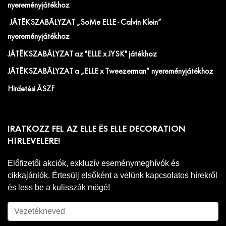
nyereményjátékhoz
JÁTÉKSZABÁLYZAT „SoMe ELLE - Calvin Klein”
nyereményjátékhoz
JÁTÉKSZABÁLYZAT az "ELLE x JYSK" játékhoz
JÁTÉKSZABÁLYZAT a „ELLE x Tweezerman” nyereményjátékhoz
Hirdetési ÁSZF
IRATKOZZ FEL AZ ELLE ÉS ELLE DECORATION
HÍRLEVELÉRE!
Előfizetői akciók, exkluzív eseménymeghívók és
cikkajánlók. Értesülj elsőként a velünk kapcsolatos hírekről
és less be a kulisszák mögé!