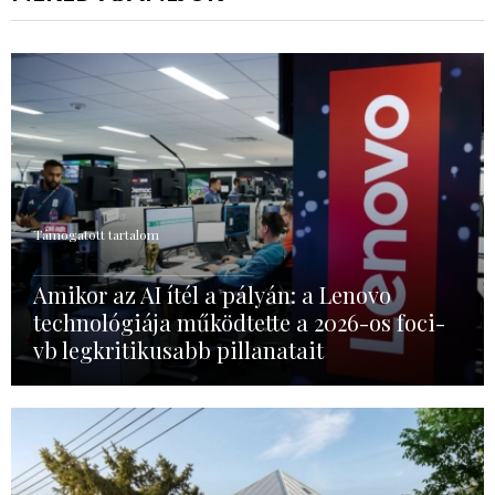
Támogatott tartalom
Amikor az AI ítél a pályán: a Lenovo
technológiája működtette a 2026-os foci-
vb legkritikusabb pillanatait