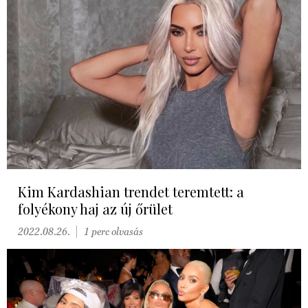
Kim Kardashian trendet teremtett: a
folyékony haj az új őrület
2022.08.26.
1 perc olvasás