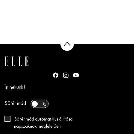
Írj nekünk!
Sötét mód
Sötét mód automatikus állítása
napszaknak megfelelően