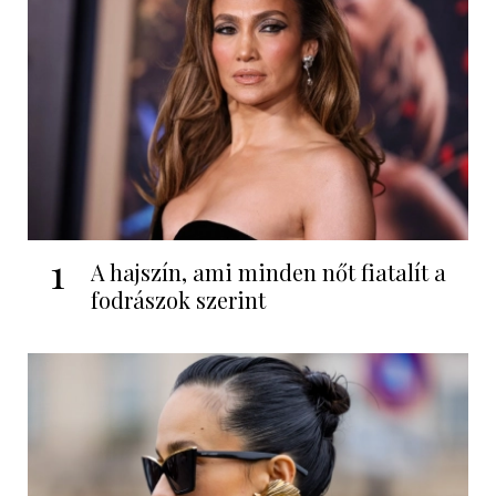
1
A hajszín, ami minden nőt fiatalít a
fodrászok szerint