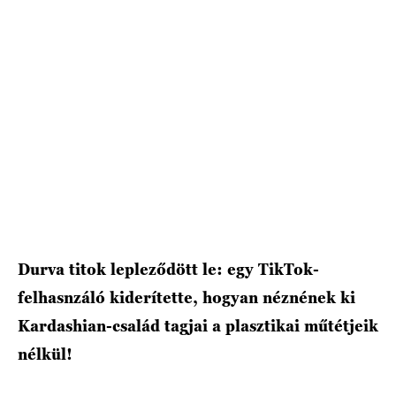
HÍRLEVÉL
Durva titok lepleződött le: egy TikTok-
felhasnzáló kiderítette, hogyan néznének ki
Kardashian-család tagjai a plasztikai műtétjeik
nélkül!