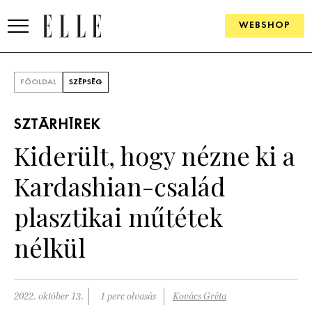
WEBSHOP
DIVAT
FŐOLDAL
SZÉPSÉG
ELLE DIGITAL
SZTÁRHÍREK
GOURMET AWARDS
Kiderült, hogy nézne ki a
SZÉPSÉG
Kardashian-család
KULTÚRA
plasztikai műtétek
PSZICHÉ
nélkül
ÉLETMÓD
2022. október 13.
1 perc olvasás
Kovács Gréta
PÁRKAPCSOLAT