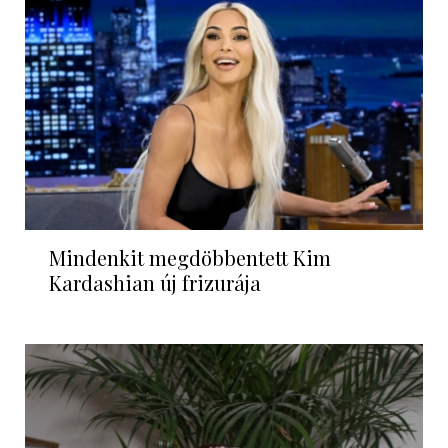
Mindenkit megdöbbentett Kim
Kardashian új frizurája