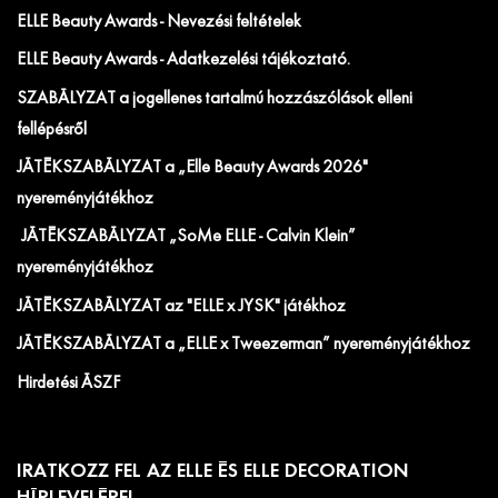
ELLE Beauty Awards - Nevezési feltételek
ELLE Beauty Awards - Adatkezelési tájékoztató.
SZABÁLYZAT a jogellenes tartalmú hozzászólások elleni
fellépésről
JÁTÉKSZABÁLYZAT a „Elle Beauty Awards 2026"
nyereményjátékhoz
JÁTÉKSZABÁLYZAT „SoMe ELLE - Calvin Klein”
nyereményjátékhoz
JÁTÉKSZABÁLYZAT az "ELLE x JYSK" játékhoz
JÁTÉKSZABÁLYZAT a „ELLE x Tweezerman” nyereményjátékhoz
Hirdetési ÁSZF
IRATKOZZ FEL AZ ELLE ÉS ELLE DECORATION