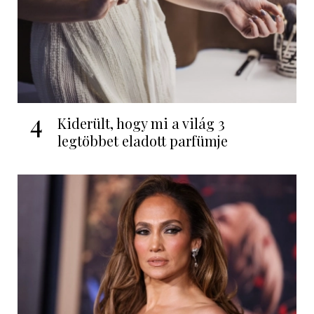
4
Kiderült, hogy mi a világ 3
legtöbbet eladott parfümje