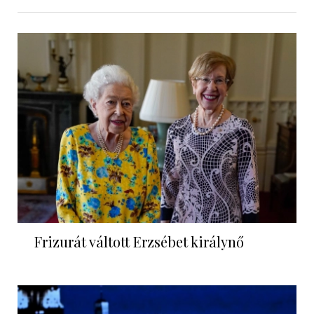
Frizurát váltott Erzsébet királynő