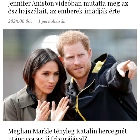
Jennifer Aniston videóban mutatta meg az
ősz hajszálait, az emberek imádják érte
2023.06.06.
1 perc olvasás
Meghan Markle tényleg Katalin hercegnét
utánozza az új frizurájával?