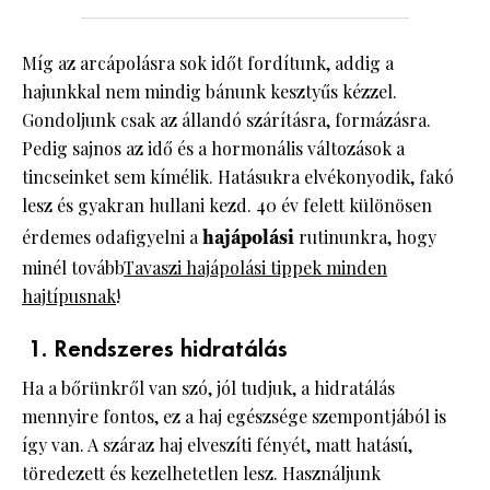
Míg az arcápolásra sok időt fordítunk, addig a
hajunkkal nem mindig bánunk kesztyűs kézzel.
Gondoljunk csak az állandó szárításra, formázásra.
Pedig sajnos az idő és a hormonális változások a
tincseinket sem kímélik. Hatásukra elvékonyodik, fakó
lesz és gyakran hullani kezd. 40 év felett különösen
érdemes odafigyelni a
hajápolási
rutinunkra, hogy
minél tovább
Tavaszi hajápolási tippek minden
hajtípusnak
!
1. Rendszeres hidratálás
Ha a bőrünkről van szó, jól tudjuk, a hidratálás
mennyire fontos, ez a haj egészsége szempontjából is
így van. A száraz haj elveszíti fényét, matt hatású,
töredezett és kezelhetetlen lesz. Használjunk