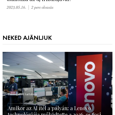
2023.05.16.
2 perc olvasás
NEKED AJÁNLJUK
Támogatott tartalom
Amikor az AI ítél a pályán: a Lenovo
technológiája működtette a 2026-os foci-