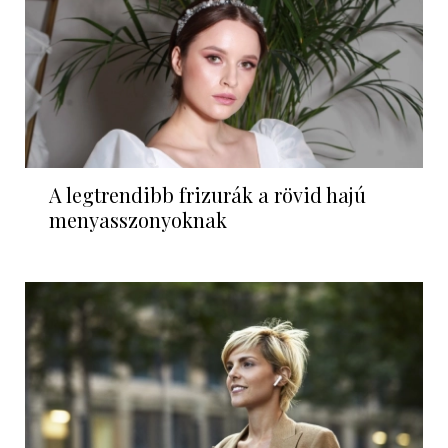
A legtrendibb frizurák a rövid hajú
menyasszonyoknak