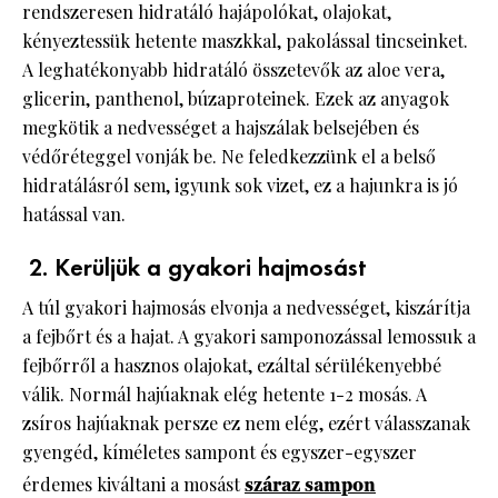
rendszeresen hidratáló hajápolókat, olajokat,
kényeztessük hetente maszkkal, pakolással tincseinket.
A leghatékonyabb hidratáló összetevők az aloe vera,
glicerin, panthenol, búzaproteinek. Ezek az anyagok
megkötik a nedvességet a hajszálak belsejében és
védőréteggel vonják be. Ne feledkezzünk el a belső
hidratálásról sem, igyunk sok vizet, ez a hajunkra is jó
hatással van.
2. Kerüljük a gyakori hajmosást
A túl gyakori hajmosás elvonja a nedvességet, kiszárítja
a fejbőrt és a hajat. A gyakori samponozással lemossuk a
fejbőrről a hasznos olajokat, ezáltal sérülékenyebbé
válik. Normál hajúaknak elég hetente 1-2 mosás. A
zsíros hajúaknak persze ez nem elég, ezért válasszanak
gyengéd, kíméletes sampont és egyszer-egyszer
érdemes kiváltani a mosást
száraz sampon