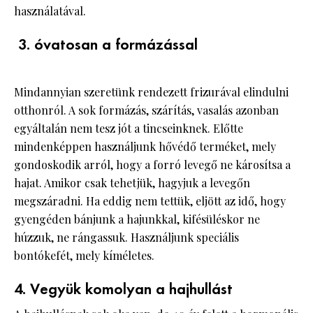
használatával.
3. óvatosan a formázással
Mindannyian szeretünk rendezett frizurával elindulni
otthonról. A sok formázás, szárítás, vasalás azonban
egyáltalán nem tesz jót a tincseinknek. Előtte
mindenképpen használjunk hővédő terméket, mely
gondoskodik arról, hogy a forró levegő ne károsítsa a
hajat. Amikor csak tehetjük, hagyjuk a levegőn
megszáradni. Ha eddig nem tettük, eljött az idő, hogy
gyengéden bánjunk a hajunkkal, kifésüléskor ne
húzzuk, ne rángassuk. Használjunk speciális
bontókefét, mely kíméletes.
4. Vegyük komolyan a hajhullást