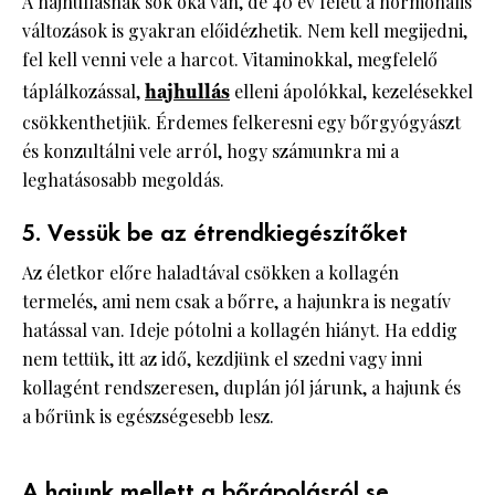
A hajhullásnak sok oka van, de 40 év felett a hormonális
változások is gyakran előidézhetik. Nem kell megijedni,
fel kell venni vele a harcot. Vitaminokkal, megfelelő
táplálkozással,
hajhullás
elleni ápolókkal, kezelésekkel
csökkenthetjük. Érdemes felkeresni egy bőrgyógyászt
és konzultálni vele arról, hogy számunkra mi a
leghatásosabb megoldás.
5. Vessük be az étrendkiegészítőket
Az életkor előre haladtával csökken a kollagén
termelés, ami nem csak a bőrre, a hajunkra is negatív
hatással van. Ideje pótolni a kollagén hiányt. Ha eddig
nem tettük, itt az idő, kezdjünk el szedni vagy inni
kollagént rendszeresen, duplán jól járunk, a hajunk és
a bőrünk is egészségesebb lesz.
A hajunk mellett a bőrápolásról se