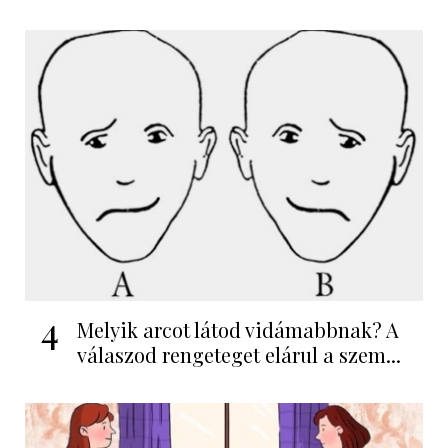
4
Melyik arcot látod vidámabbnak? A
válaszod rengeteget elárul a szem...