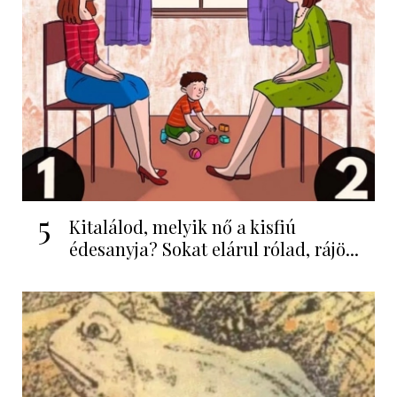
5
Kitalálod, melyik nő a kisfiú
édesanyja? Sokat elárul rólad, rájö...