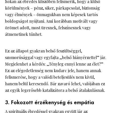
Sokan az ébredés küszöbén felismerik, hogy a külső
körülmények – pénz, siker, párkapcsolat, biztonság
vagy élmények – önmagukban nem képesek tartós
boldogságot nyújtani. Ami korábban motivált vagy
örömet adott, most üresnek, felszínesnek vagy
átmenetinek tűnhet.
Ez az állapot gyakran belső feszültséggel,
szomorúsággal vagy egyfajta „belső hiányérzettel” jár.
Megjelenhet a kérdés: „Tényleg ennyi lenne az élet?”
Ez az elégedetlenség nem kudarc jele, hanem annak
felismerése, hogy a valódi beteljesülés nem kívül,
hanem belül keresendő. Bár zavaró lehet, valójában ez
az egyik legerősebb katalizátora a belső átalakulásnak.
3. Fokozott érzékenység és empátia
A spirituális ébredéssel gyakran együtt jár az