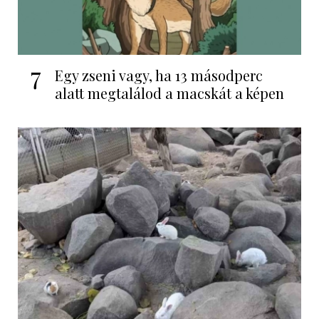
7
Egy zseni vagy, ha 13 másodperc
alatt megtalálod a macskát a képen