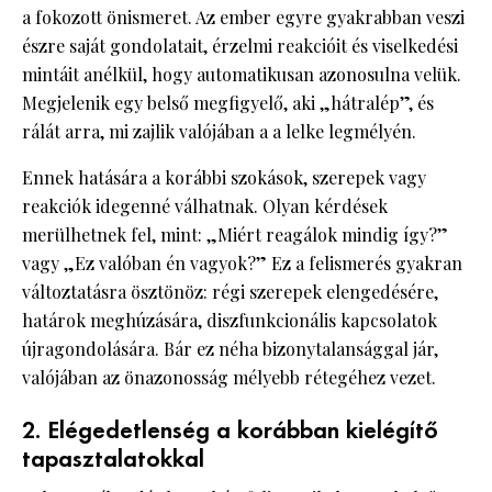
a fokozott önismeret. Az ember egyre gyakrabban veszi
észre saját gondolatait, érzelmi reakcióit és viselkedési
mintáit anélkül, hogy automatikusan azonosulna velük.
Megjelenik egy belső megfigyelő, aki „hátralép”, és
rálát arra, mi zajlik valójában a a lelke legmélyén.
Ennek hatására a korábbi szokások, szerepek vagy
reakciók idegenné válhatnak. Olyan kérdések
merülhetnek fel, mint: „Miért reagálok mindig így?”
vagy „Ez valóban én vagyok?” Ez a felismerés gyakran
változtatásra ösztönöz: régi szerepek elengedésére,
határok meghúzására, diszfunkcionális kapcsolatok
újragondolására. Bár ez néha bizonytalansággal jár,
valójában az önazonosság mélyebb rétegéhez vezet.
2. Elégedetlenség a korábban kielégítő
tapasztalatokkal