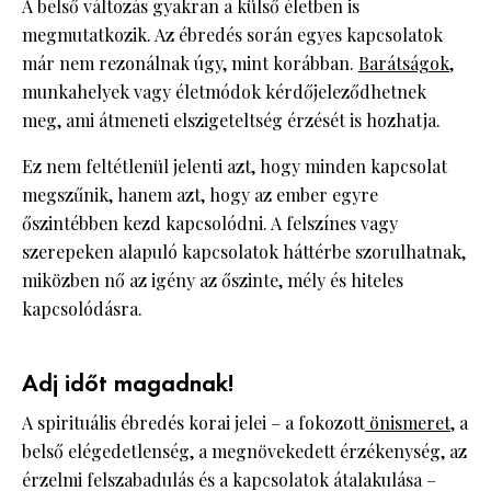
A belső változás gyakran a külső életben is
megmutatkozik. Az ébredés során egyes kapcsolatok
már nem rezonálnak úgy, mint korábban.
Barátságok,
munkahelyek vagy életmódok kérdőjeleződhetnek
meg, ami átmeneti elszigeteltség érzését is hozhatja.
Ez nem feltétlenül jelenti azt, hogy minden kapcsolat
megszűnik, hanem azt, hogy az ember egyre
őszintébben kezd kapcsolódni. A felszínes vagy
szerepeken alapuló kapcsolatok háttérbe szorulhatnak,
miközben nő az igény az őszinte, mély és hiteles
kapcsolódásra.
Adj időt magadnak!
A spirituális ébredés korai jelei – a fokozott
önismeret,
a
belső elégedetlenség, a megnövekedett érzékenység, az
érzelmi felszabadulás és a kapcsolatok átalakulása –