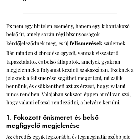
Ez nem egy hirtelen esemény, hanem egy kibontakozó
belső út, amely során régi bizonyosságok
kérdőjeleződnek meg, és új
felismerések
születnek.
Bár mindenki
ébredése egyedi, vannak visszatérő
tapasztalatok és belső állapotok, amelyek gyakran
megjelennek a folyamat kezdeti szakaszában. Ezeknek a
jeleknek a felismerése segíthet megérteni, mi zajlik
bennünk, és csökkentheti azt az érzést, hogy: valami
nincs rendben. Valójában sokszor éppen arról van szó,
hogy valami elkezd rendeződni, a helyére kerülni.
1. Fokozott önismeret és belső
megfigyelő megjelenése
Az ébredés egyik legkorábbi és legmeghatározóbb jele