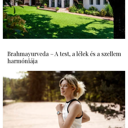
Brahmayurveda – A test, a lélek és a szellem
harmóniája