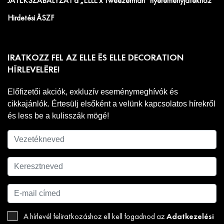
JÁTÉKSZABÁLYZAT a „ELLE x Tweezerman” nyereményjátékhoz
Hirdetési ÁSZF
IRATKOZZ FEL AZ ELLE ÉS ELLE DECORATION
HÍRLEVELÉRE!
Előfizetői akciók, exkluzív eseménymeghívók és
cikkajánlók. Értesülj elsőként a velünk kapcsolatos hírekről
és less be a kulisszák mögé!
Adatkezelési
A hírlevél feliratkozáshoz ell kell fogadnod az