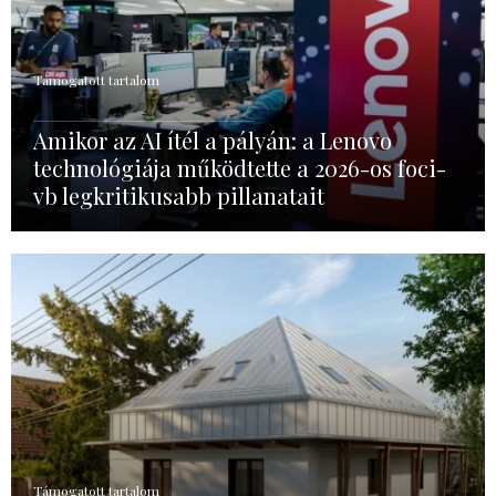
Támogatott tartalom
Amikor az AI ítél a pályán: a Lenovo
technológiája működtette a 2026-os foci-
vb legkritikusabb pillanatait
Támogatott tartalom