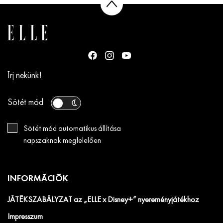
Írj nekünk!
Sötét mód
Sötét mód automatikus állítása
napszaknak megfelelően
INFORMÁCIÓK
JÁTÉKSZABÁLYZAT az „ELLE x Disney+” nyereményjátékhoz
Impresszum