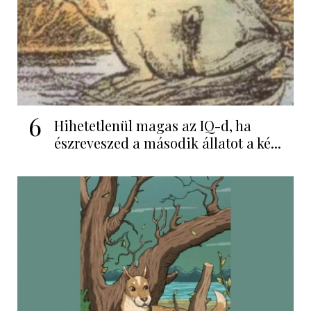
6
Hihetetlenül magas az IQ-d, ha
észreveszed a második állatot a ké...