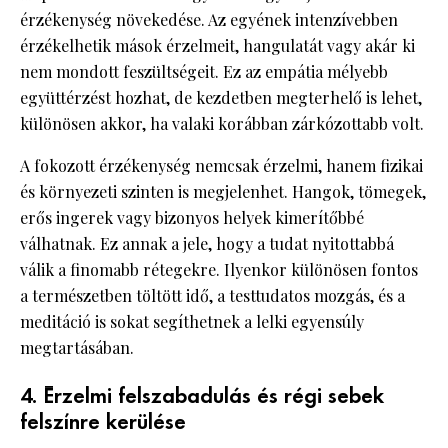
érzékenység növekedése. Az egyének intenzívebben
érzékelhetik mások érzelmeit, hangulatát vagy akár ki
nem mondott feszültségeit. Ez az empátia mélyebb
együttérzést hozhat, de kezdetben megterhelő is lehet,
különösen akkor, ha valaki korábban zárkózottabb volt.
A fokozott érzékenység nemcsak érzelmi, hanem fizikai
és környezeti szinten is megjelenhet. Hangok, tömegek,
erős ingerek vagy bizonyos helyek kimerítőbbé
válhatnak. Ez annak a jele, hogy a tudat nyitottabbá
válik a finomabb rétegekre. Ilyenkor különösen fontos
a természetben töltött idő, a testtudatos mozgás, és a
meditáció is sokat segíthetnek a lelki egyensúly
megtartásában.
4. Érzelmi felszabadulás és régi sebek
felszínre kerülése