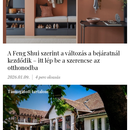
A Feng Shui szerint a változás a bejáratnál
kezdődik – itt lép be a szerencse az
otthonodba
2026.01.09.
4 perc olvasás
Támogatott tartalom