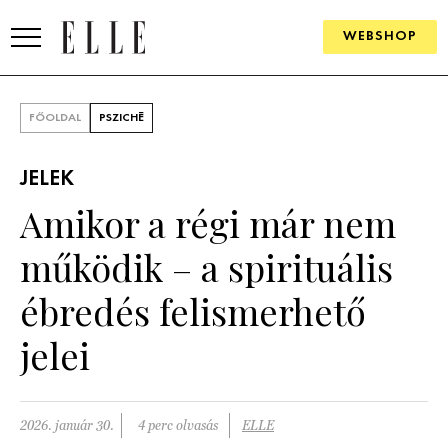
WEBSHOP
DIVAT
FŐOLDAL
PSZICHÉ
ELLE DIGITAL
JELEK
GOURMET AWARDS
Amikor a régi már nem
SZÉPSÉG
működik – a spirituális
KULTÚRA
ébredés felismerhető
PSZICHÉ
jelei
ÉLETMÓD
2026. január 30.
4 perc olvasás
ELLE
PÁRKAPCSOLAT