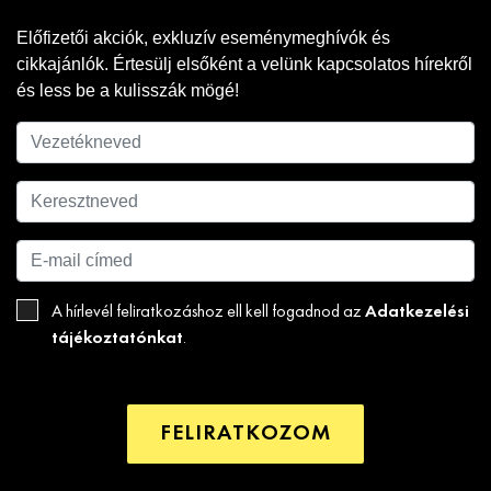
Előfizetői akciók, exkluzív eseménymeghívók és
cikkajánlók. Értesülj elsőként a velünk kapcsolatos hírekről
és less be a kulisszák mögé!
Adatkezelési
A hírlevél feliratkozáshoz ell kell fogadnod az
tájékoztatónkat
.
FELIRATKOZOM