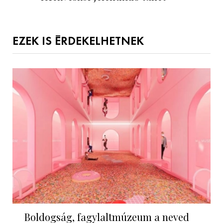
EZEK IS ÉRDEKELHETNEK
Boldogság, fagylaltmúzeum a neved