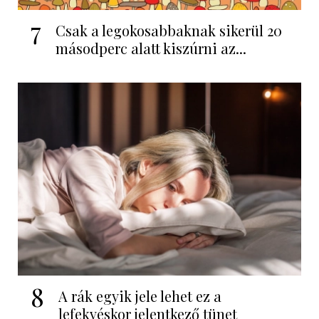
7
Csak a legokosabbaknak sikerül 20
másodperc alatt kiszúrni az...
8
A rák egyik jele lehet ez a
lefekvéskor jelentkező tünet