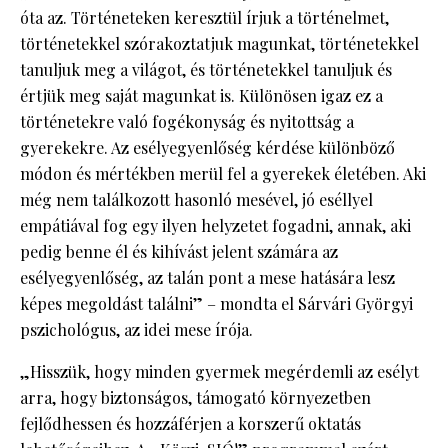
óta az. Történeteken keresztül írjuk a történelmet,
történetekkel szórakoztatjuk magunkat, történetekkel
tanuljuk meg a világot, és történetekkel tanuljuk és
értjük meg saját magunkat is. Különösen igaz ez a
történetekre való fogékonyság és nyitottság a
gyerekekre. Az esélyegyenlőség kérdése különböző
módon és mértékben merül fel a gyerekek életében. Aki
még nem találkozott hasonló mesével, jó eséllyel
empátiával fog egy ilyen helyzetet fogadni, annak, aki
pedig benne él és kihívást jelent számára az
esélyegyenlőség, az talán pont a mese hatására lesz
képes megoldást találni” – mondta el Sárvári Györgyi
pszichológus, az idei mese írója.
„Hisszük, hogy minden gyermek megérdemli az esélyt
arra, hogy biztonságos, támogató környezetben
fejlődhessen és hozzáférjen a korszerű oktatás