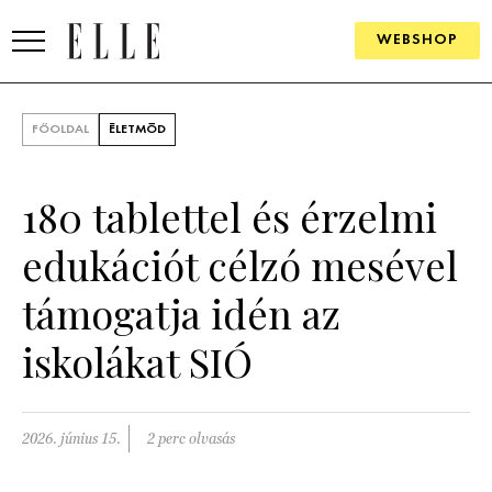
WEBSHOP
DIVAT
FŐOLDAL
ÉLETMÓD
ELLE DIGITAL
180 tablettel és érzelmi
GOURMET AWARDS
edukációt célzó mesével
SZÉPSÉG
támogatja idén az
KULTÚRA
iskolákat SIÓ
PSZICHÉ
ÉLETMÓD
2026. június 15.
2 perc olvasás
PÁRKAPCSOLAT