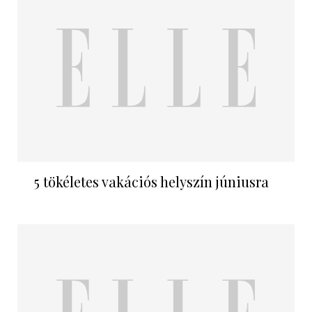
5 tökéletes vakációs helyszín júniusra