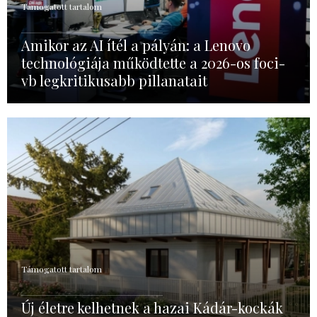
Támogatott tartalom
Amikor az AI ítél a pályán: a Lenovo
technológiája működtette a 2026-os foci-
vb legkritikusabb pillanatait
Támogatott tartalom
Új életre kelhetnek a hazai Kádár-kockák