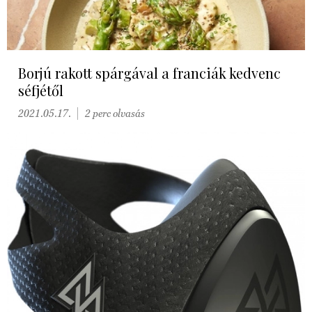
Borjú rakott spárgával a franciák kedvenc
séfjétől
2021.05.17.
2 perc olvasás