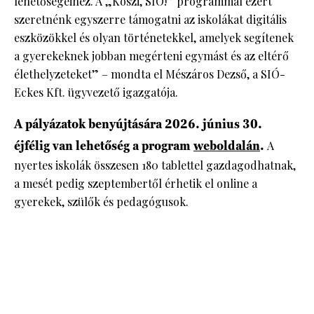
lehetőségeihez. A „Köszi, SIÓ!” programmal ezért
szeretnénk egyszerre támogatni az iskolákat digitális
eszközökkel és olyan történetekkel, amelyek segítenek
a gyerekeknek jobban megérteni egymást és az eltérő
élethelyzeteket” – mondta el Mészáros Dezső, a SIÓ-
Eckes Kft. ügyvezető igazgatója.
A pályázatok benyújtására 2026. június 30.
éjfélig van lehetőség a program
weboldalán
.
A
nyertes iskolák összesen 180 tablettel gazdagodhatnak,
a mesét pedig szeptembertől érhetik el online a
gyerekek, szülők és pedagógusok.