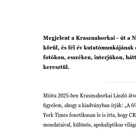
Megjelent a Krasznahorkai - út a N
körül, és fél év kutatómunkájának
fotókon, esszéken, interjúkon, hát
keresztül.
Mióta 2025-ben Krasznahorkai László átvet
figyelem, ahogy a kiadványban írják: „A f
York Times fonetikusan le is írta, hogy C
mondataival, különös, apokaliptikus világ