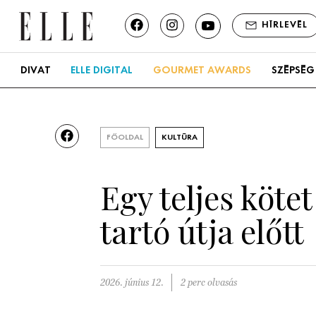
HÍRLEVÉL
DIVAT
ELLE DIGITAL
GOURMET AWARDS
SZÉPSÉG
FŐOLDAL
KULTÚRA
Egy teljes köte
tartó útja előtt
2026. június 12.
2 perc olvasás