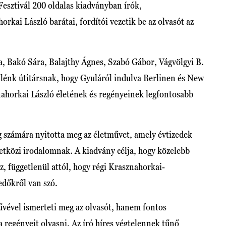
sztivál 200 oldalas kiadványban írók,
rkai László barátai, fordítói vezetik be az olvasót az
a, Bakó Sára, Balajthy Ágnes, Szabó Gábor, Vágvölgyi B.
lénk útitársnak, hogy Gyuláról indulva Berlinen és New
nahorkai László életének és regényeinek legfontosabb
g számára nyitotta meg az életművet, amely évtizedek
etközi irodalomnak. A kiadvány célja, hogy közelebb
, függetlenül attól, hogy régi Krasznahorkai-
edőkről van szó.
vével ismerteti meg az olvasót, hanem fontos
 regényeit olvasni. Az író híres végtelennek tűnő