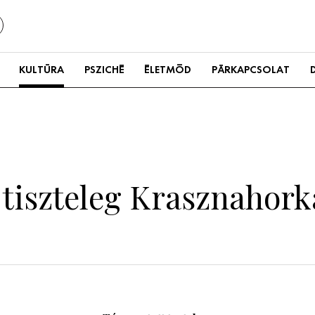
KULTÚRA
PSZICHÉ
ÉLETMÓD
PÁRKAPCSOLAT
t tiszteleg Krasznahork