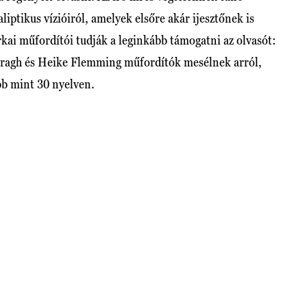
liptikus vízióiról, amelyek elsőre akár ijesztőnek is
ai műfordítói tudják a leginkább támogatni az olvasót:
 Viragh és Heike Flemming műfordítók mesélnek arról,
b mint 30 nyelven.