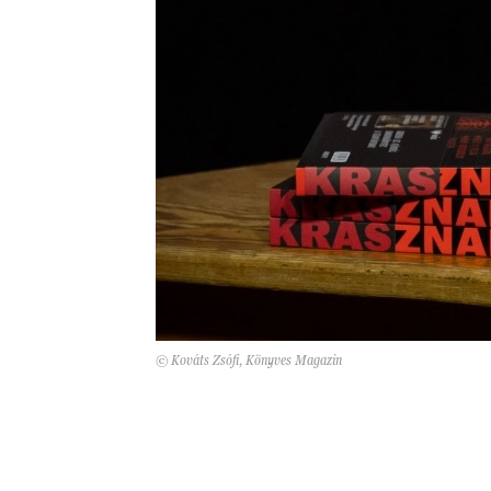
© Kováts Zsófi, Könyves Magazin