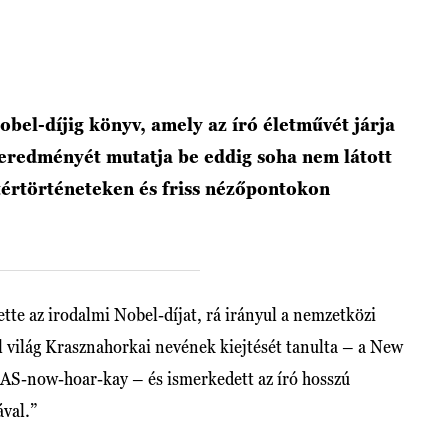
obel-díjig könyv, amely az író életművét járja
 eredményét mutatja be eddig soha nem látott
tértörténeteken és friss nézőpontokon
te az irodalmi Nobel-díjat, rá irányul a nemzetközi
él világ Krasznahorkai nevének kiejtését tanulta – a New
RAS-now-hoar-kay – és ismerkedett az író hosszú
ával.”