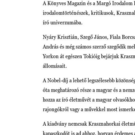
A Könyves Magazin és a Margó Irodalom Fe
irodalomtörténészek, kritikusok, Krasznaho
író univerzumába.
Nyáry Krisztián, Szegő János, Fiala Borcs
András és még számos szerző szegődik mel
Yorkon át egészen Tokióig bejárjuk Krasz
állomásait.
A Nobel-díj a lehető legszélesebb közönsé
óta meghatározó része a magyar és a nemz
hozza az író életművét a magyar olvasókhoz
rajongókról vagy a művekkel most ismerk
A kiadvány nemcsak Krasznahorkai életmű
kapaszkodót is ad ahhoz, hogyan érdemes a