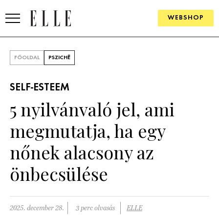
WEBSHOP
DIVAT
FŐOLDAL
PSZICHÉ
ELLE DIGITAL
SELF-ESTEEM
GOURMET AWARDS
5 nyilvánvaló jel, ami
SZÉPSÉG
megmutatja, ha egy
KULTÚRA
nőnek alacsony az
PSZICHÉ
önbecsülése
ÉLETMÓD
2025. december 28.
3 perc olvasás
ELLE
PÁRKAPCSOLAT