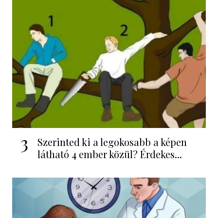
3
Szerinted ki a legokosabb a képen
látható 4 ember közül? Érdekes...