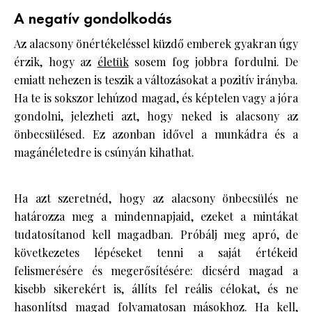
A negatív gondolkodás
Az alacsony önértékeléssel küzdő emberek gyakran úgy
érzik, hogy az
életük
sosem fog jobbra fordulni. De
emiatt nehezen is teszik a változásokat a pozitív irányba.
Ha te is sokszor lehúzod magad, és képtelen vagy a jóra
gondolni, jelezheti azt, hogy neked is alacsony az
önbecsülésed. Ez azonban idővel a munkádra és a
magánéletedre is csúnyán kihathat.
Ha azt szeretnéd, hogy az alacsony önbecsülés ne
határozza meg a mindennapjaid, ezeket a mintákat
tudatosítanod kell magadban. Próbálj meg apró, de
következetes lépéseket tenni a saját értékeid
felismerésére és megerősítésére: dicsérd magad a
kisebb sikerekért is, állíts fel reális célokat, és ne
hasonlítsd magad folyamatosan másokhoz. Ha kell,