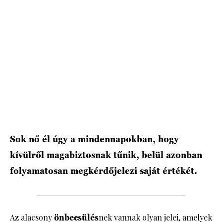
HÍRLEVÉL
Sok nő él úgy a mindennapokban, hogy
kívülről magabiztosnak tűnik, belül azonban
folyamatosan megkérdőjelezi saját értékét.
Az alacsony
önbecsülés
nek vannak olyan jelei, amelyek