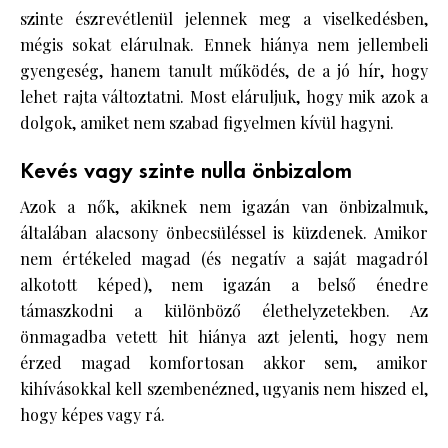
szinte észrevétlenül jelennek meg a viselkedésben,
mégis sokat elárulnak. Ennek hiánya nem jellembeli
gyengeség, hanem tanult működés, de a jó hír, hogy
lehet rajta változtatni. Most eláruljuk, hogy mik azok a
dolgok, amiket nem szabad figyelmen kívül hagyni.
Kevés vagy szinte nulla önbizalom
Azok a nők, akiknek nem igazán van önbizalmuk,
általában alacsony önbecsüléssel is küzdenek. Amikor
nem értékeled magad (és negatív a saját magadról
alkotott képed), nem igazán a belső énedre
támaszkodni a különböző élethelyzetekben. Az
önmagadba vetett hit hiánya azt jelenti, hogy nem
érzed magad komfortosan akkor sem, amikor
kihívásokkal kell szembenézned, ugyanis nem hiszed el,
hogy képes vagy rá.