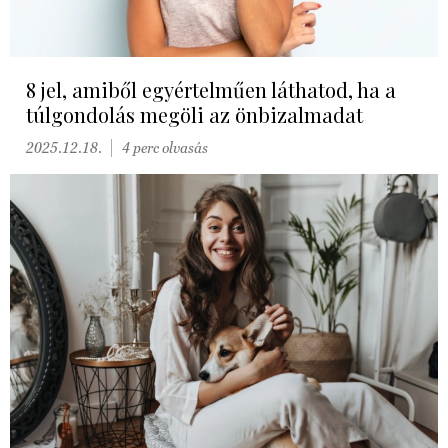
8 jel, amiből egyértelműen láthatod, ha a
túlgondolás megöli az önbizalmadat
2025.12.18.
4 perc olvasás