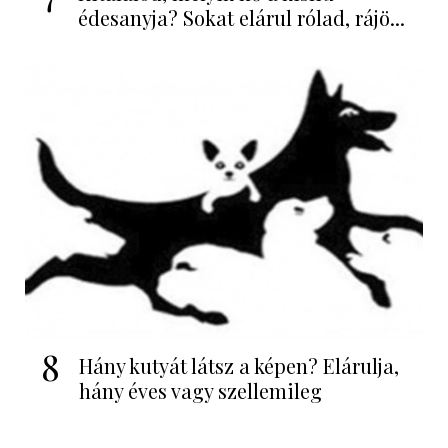
édesanyja? Sokat elárul rólad, rájö...
8
Hány kutyát látsz a képen? Elárulja,
hány éves vagy szellemileg