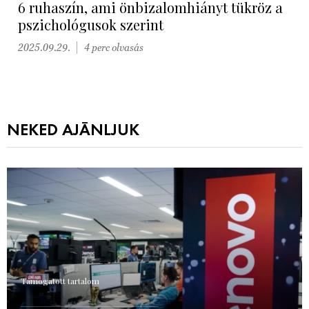
6 ruhaszín, ami önbizalomhiányt tükröz a
pszichológusok szerint
2025.09.29.
4 perc olvasás
NEKED AJÁNLJUK
Támogatott tartalom