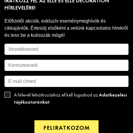
IRATKOZZ FEL AZ ELLE ÉS ELLE DECORATION
HÍRLEVELÉRE!
Előfizetői akciók, exkluzív eseménymeghívók és
cikkajánlók. Értesülj elsőként a velünk kapcsolatos hírekről
és less be a kulisszák mögé!
Adatkezelési
A hírlevél feliratkozáshoz ell kell fogadnod az
tájékoztatónkat
.
FELIRATKOZOM