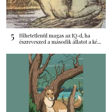
5
Hihetetlenül magas az IQ-d, ha
észreveszed a második állatot a ké...