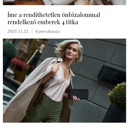
Íme a rendíthetetlen önbizalommal
rendelkező emberek 4 titka
2025.11.21.
4 perc olvasás