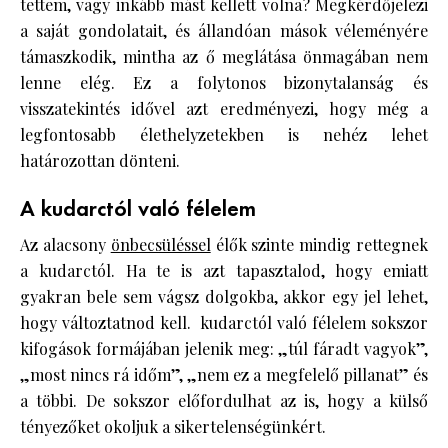
tettem, vagy inkább mást kellett volna? Megkérdőjelezi
a saját gondolatait, és állandóan mások véleményére
támaszkodik, mintha az ő meglátása önmagában nem
lenne elég. Ez a folytonos bizonytalanság és
visszatekintés idővel azt eredményezi, hogy még a
legfontosabb élethelyzetekben is nehéz lehet
határozottan dönteni.
A kudarctól való félelem
Az alacsony
önbecsüléssel
élők szinte mindig rettegnek
a kudarctól. Ha te is azt tapasztalod, hogy emiatt
gyakran bele sem vágsz dolgokba, akkor egy jel lehet,
hogy változtatnod kell. kudarctól való félelem sokszor
kifogások formájában jelenik meg: „túl fáradt vagyok”,
„most nincs rá időm”, „nem ez a megfelelő pillanat” és
a többi. De sokszor előfordulhat az is, hogy a külső
tényezőket okoljuk a sikertelenségünkért.