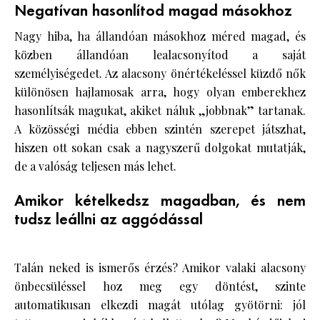
Negatívan hasonlítod magad másokhoz
Nagy hiba, ha állandóan másokhoz méred magad, és
közben állandóan lealacsonyítod a saját
személyiségedet. Az alacsony önértékeléssel küzdő nők
különösen hajlamosak arra, hogy olyan emberekhez
hasonlítsák magukat, akiket náluk „jobbnak” tartanak.
A közösségi média ebben szintén szerepet játszhat,
hiszen ott sokan csak a nagyszerű dolgokat mutatják,
de a valóság teljesen más lehet.
Amikor kételkedsz magadban, és nem
tudsz leállni az aggódással
Talán neked is ismerős érzés? Amikor valaki alacsony
önbecsüléssel hoz meg egy döntést, szinte
automatikusan elkezdi magát utólag gyötörni: jól