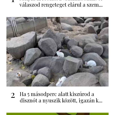
válaszod rengeteget elárul a szem...
2
Ha 5 másodperc alatt kiszúrod a
disznót a nyuszik között, igazán k...