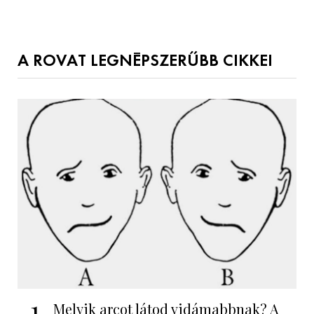
A ROVAT LEGNÉPSZERŰBB CIKKEI
1
Melyik arcot látod vidámabbnak? A