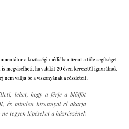
mmentátor a közösségi médiában üzent a tőle segítséget
t
is megviselheti, ha valakit 20 éven keresztül ignorálnak
rj
nem vallja be a viszonyának a részleteit.
leti, lehet, hogy a férje a blöfföt
gül, és minden bizonnyal el akarja
y ne tegyen lépéseket a házrészének