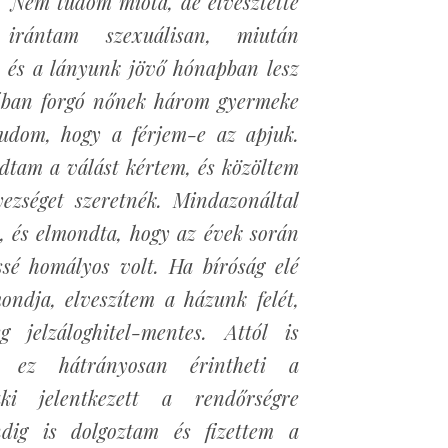
 Nem tudom mióta, de elvesztette
t irántam szexuálisan, miután
, és a lányunk jövő hónapban lesz
zóban forgó nőnek három gyermeke
dom, hogy a férjem-e az apjuk.
tam a válást kértem, és közöltem
yezséget szeretnék. Mindazonáltal
n, és elmondta, hogy az évek során
issé homályos volt. Ha bíróság elé
mondja, elveszítem a házunk felét,
g jelzáloghitel-mentes. Attól is
y ez hátrányosan érintheti a
ki jelentkezett a rendőrségre
ndig is dolgoztam és fizettem a