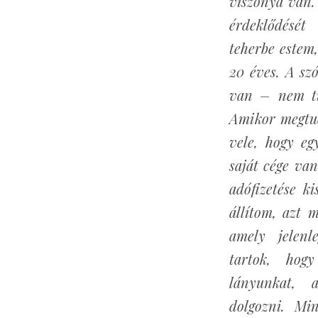
viszonya van.
érdeklődésé
teherbe estem
20 éves. A s
van – nem tu
Amikor megtud
vele, hogy eg
saját cége va
adófizetése k
állítom, azt 
amely jelenle
tartok, hog
lányunkat, a
dolgozni. Mi