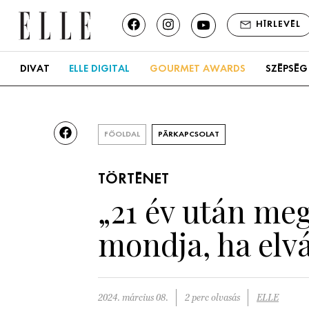
HÍRLEVÉL
DIVAT
ELLE DIGITAL
GOURMET AWARDS
SZÉPSÉG
FŐOLDAL
PÁRKAPCSOLAT
TÖRTÉNET
„21 év után me
mondja, ha elv
2024. március 08.
2 perc olvasás
ELLE