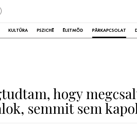
KULTÚRA
PSZICHÉ
ÉLETMÓD
PÁRKAPCSOLAT
gtudtam, hogy megcsalt
álok, semmit sem kapo