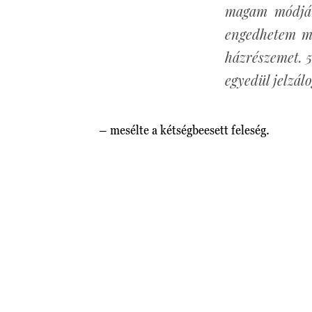
magam módján
engedhetem m
házrészemet. 
egyedül jelzál
– mesélte a kétségbeesett feleség.