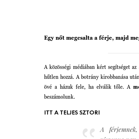
Egy nőt megcsalta a férje, majd me
A közösségi médiában kért segítséget az 
hűtlen hozzá. A botrány kirobbanása után 
övé a házuk fele, ha elválik tőle. A
me
beszámolunk.
ITT A TELJES SZTORI
A férjemnek,