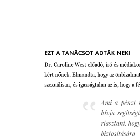
EZT A TANÁCSOT ADTÁK NEKI
Dr. Caroline West előadó, író és médiako
kért nőnek. Elmondta, hogy az
önbizalma
szexuálisan, és igazságtalan az is, hogy a
fé
Ami a pénzt il
hívja segítsé
riasztani, hog
biztosítására