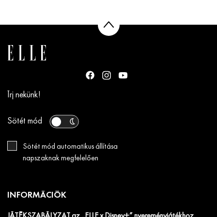
Írj nekünk!
Sötét mód
Sötét mód automatikus állítása
napszaknak megfelelően
INFORMÁCIÓK
JÁTÉKSZABÁLYZAT az „ELLE x Disney+” nyereményjátékhoz