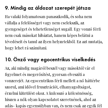
9. Mindig az áldozat szerepét játsza
Ha valaki folyamatosan panaszkodik, és soha nem
vállalja a felelősséget vagy nem cselekszik, az
gyengeséget és tehetetlenséget sugall. Egy vonzó férfi
nem csak másokat hibáztat, hanem képes belátni a
tévedéseit és tanul az ilyen helyzetekből. Ez azt mutatja,
hogy lehet rá számítani.
10. Önző vagy egocentrikus viselkedés
Az, aki mindig magáról beszél vagy másoktól vár el
figyelmet és megerősítést, gyorsan elveszíti a
vonzerejét. Az egocentrikus férfi mellett a nő háttérbe
szorul, ami idővel frusztrációt, elhanyagoltságot,
érzelmi kiürülést okoz. A kulcsszó a kölcsönösség,
hiszen a nők olyan kapcsolatot szeretnének, ahol az
adás- kapás egyensúlyban van, és nem csak az egyik fél