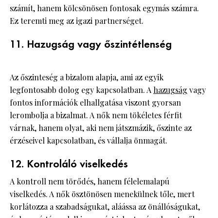
számít, hanem kölcsönösen fontosak egymás számra.
Ez teremti meg az igazi partnerséget.
11. Hazugság vagy őszintétlenség
Az őszinteség a bizalom alapja, ami az egyik
legfontosabb dolog egy kapcsolatban. A
hazugság
vagy
fontos információk elhallgatása viszont gyorsan
lerombolja a bizalmat. A nők nem tökéletes férfit
várnak, hanem olyat, aki nem játszmázik, őszinte az
érzéseivel kapcsolatban, és vállalja önmagát.
12. Kontroláló viselkedés
A kontroll nem törődés, hanem félelemalapú
viselkedés. A nők ösztönösen menekülnek tőle, mert
korlátozza a szabadságukat, aláássa az önállóságukat,