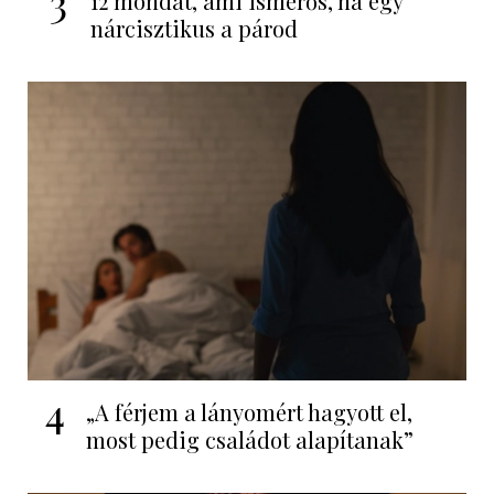
3
12 mondat, ami ismerős, ha egy
nárcisztikus a párod
4
„A férjem a lányomért hagyott el,
most pedig családot alapítanak”