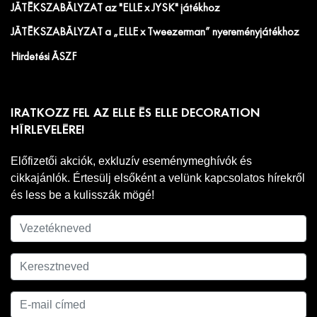
JÁTÉKSZABÁLYZAT az "ELLE x JYSK" játékhoz
JÁTÉKSZABÁLYZAT a „ELLE x Tweezerman” nyereményjátékhoz
Hirdetési ÁSZF
IRATKOZZ FEL AZ ELLE ÉS ELLE DECORATION
HÍRLEVELÉRE!
Előfizetői akciók, exkluzív eseménymeghívók és
cikkajánlók. Értesülj elsőként a velünk kapcsolatos hírekről
és less be a kulisszák mögé!