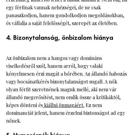
egy férfinak vannak nehézségei, de ne csak
panaszkodjon, hanem gondolkodjon megoldásokban,
és vállalja a saját felelősségét, szerepét az életében.
4. Bizonytalanság, önbizalom hiánya
Az önbizalom nem a hangos vagy domináns
viselkedésről szól, hanem arról, hogy valaki
kényelmesen érzi magát a bőrében. Az állandó habozás
vagy bocsánatkérés bizonytalanságot sugall. A nők
olyan férfit szeretnének maguk mellé, aki nem vár
állandó megerősítést, nem omlik össze a kritikáktól,
képes dönteni és
kiállni önmagáért.
Ez nem
dominanciát jelent, hanem érzelmi biztonságot ad egy
nőnek.