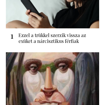
1
Ezzel a trükkel szerzik vissza az
exüket a nárcisztikus férfiak