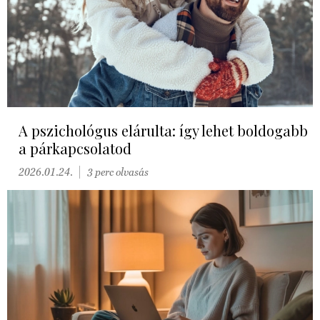
A pszichológus elárulta: így lehet boldogabb
a párkapcsolatod
2026.01.24.
3 perc olvasás