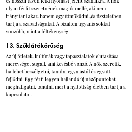
és hosszú távon lelki nyomást jelent számukra. A nők
olyan férfit szeretnének maguk mellé, aki nem
irányítani akar, hanem együttműködni ,és tiszteletben
tartja a szabadságukat. A bizalom ugyanis sokkal
vonzóbb, mint a féltékenység.
13. Szűklátókörűség
Az új ötletek, kultúrák vagy tapasztalatok elutasítása
merevséget sugall, ami kevésbé vonzó. A nők szeretik,
ha lehet beszélgetni, tanulni egymástól és együtt
fejlődni. Egy férfi legyen hajlandó új nézőpontokat
meghallgatni, tanulni, mert a nyitottság életben tartja a
kapcsolatot.