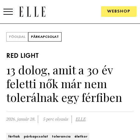
WEBSHOP
DIVAT
FŐOLDAL
PÁRKAPCSOLAT
ELLE DIGITAL
RED LIGHT
GOURMET AWARDS
13 dolog, amit a 30 év
SZÉPSÉG
feletti nők már nem
KULTÚRA
tolerálnak egy férfiben
PSZICHÉ
2026. január 28.
5 perc olvasás
ELLE
ÉLETMÓD
PÁRKAPCSOLAT
férfiak
párkapcsolat
tolerancia
életkor