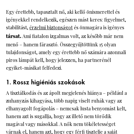
Egy érettebb, tapasztalt nő, aki kellő önismerettel és
igényekkel rendelkezik, egészen mást keres: figyelmet,
stabilitást,
érzelmi biztonságot
és önmagára is igényes
társat.
Ami fiatalon izgalmas volt, az később már nem
menő – hanem fárasztó. Összegyűjtöttünk 15 olyan
tulajdonságot, amely egy érettebb nő számára azonnali
piros lámpát kell, hogy jelezzen, ha partnerénél
egyiket-másikat felfedezi.
1. Rossz higiéniás szokások
A tisztálkodás és az ápolt megjelenés hiánya – például a
zuhanyzás kihagyása, több napig viselt ruhák vagy az
elhanyagolt fogápolás – nemcsak lusta benyomást kelt,
hanem azt is sugallja, hogy az illető nem törődik
magával vagy másokkal. A nők nem tökéletességet
várnak el, hanem azt, hogy egy férfi tisztelje a saját