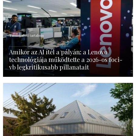
Támogatott tartalom
Amikor az AI ítél a pályán: a Lenovo
technológiája működtette a 2026-os foci-
vb legkritikusabb pillanatait