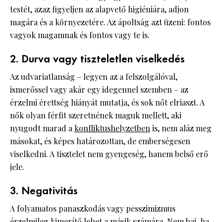
testét, azaz figyeljen az alapvető higiéniára, adjon
magára és a környezetére. Az ápoltság azt üzeni: fontos
vagyok magamnak és fontos vagy te is.
2. Durva vagy tiszteletlen viselkedés
Az udvariatlanság – legyen az a felszolgálóval,
ismerőssel vagy akár egy idegennel szemben – az
érzelmi érettség hiányát mutatja, és sok nőt elriaszt. A
nők olyan férfit szeretnének maguk mellett, aki
nyugodt marad a
konfliktushelyzetben
is, nem aláz meg
másokat, és képes határozottan, de emberségesen
viselkedni. A tisztelet nem gyengeség, hanem belső erő
jele.
3. Negativitás
A folyamatos panaszkodás vagy pesszimizmus
érzelmileg kimerítő lehet a másik számára. Nem baj, ha