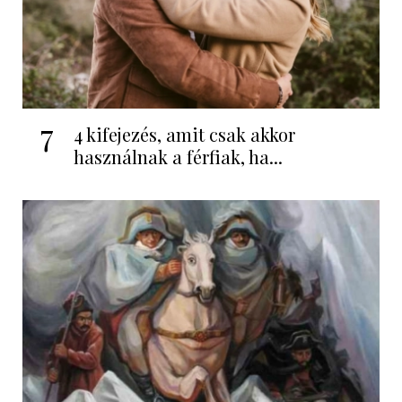
7
4 kifejezés, amit csak akkor
használnak a férfiak, ha...