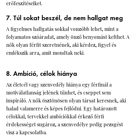
erőfeszítéseiket.
7. Túl sokat beszél, de nem hallgat meg
A figyelmes hallgatás sokkal vonzóbb lehet, mint a
folyamatos szóáradat, amely önző benyomást kelthet. A
nők olyan férfit szeretnének, aki kérdez, figyel és
emlékszik arra, amit mondtak neki.
8. Ambíció, célok hiánya
Az életcél vagy szenvedély hiánya egy férfinál a
motiválatlanság jelének tűnhet, és cseppet sem
inspiráló. A nők ösztönösen olyan társat keresnek, aki
halad valamerre és képes fejlődni. Egy határozott
célokkal, tervekkel ambíciókkal érkező férfi
érdekességet sugároz, a szenvedélye pedig pezsgést
visz a kapcsolatba.