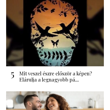
5
Mit veszel észre először a képen?
Elárulja a legnagyobb pá...