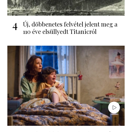
4
Új, döbbenetes felvétel jelent meg a
110 éve elsüllyedt Titanicról