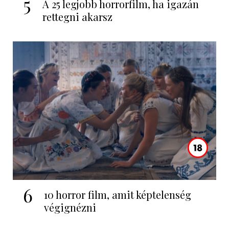
5
A 25 legjobb horrorfilm, ha igazán
rettegni akarsz
6
10 horror film, amit képtelenség
végignézni