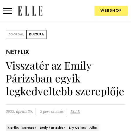
WEBSHOP
DIVAT
FŐOLDAL
KULTÚRA
ELLE DIGITAL
NETFLIX
GOURMET AWARDS
Visszatér az Emily
SZÉPSÉG
Párizsban egyik
KULTÚRA
legkedveltebb szereplője
PSZICHÉ
2022. április 25.
2 perc olvasás
ELLE
ÉLETMÓD
PÁRKAPCSOLAT
Netflix
sorozat
Emily Párizsban
Lily Collins
Alfie