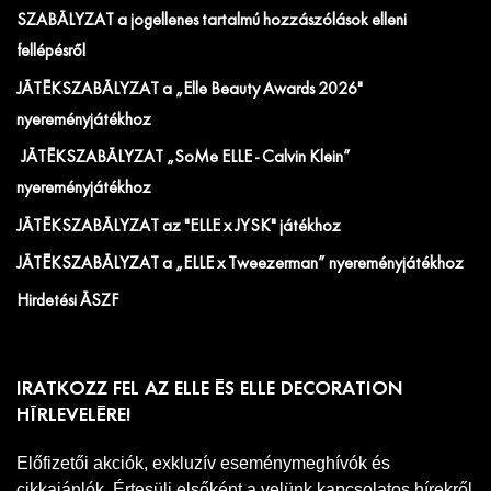
SZABÁLYZAT a jogellenes tartalmú hozzászólások elleni
fellépésről
JÁTÉKSZABÁLYZAT a „Elle Beauty Awards 2026"
nyereményjátékhoz
JÁTÉKSZABÁLYZAT „SoMe ELLE - Calvin Klein”
nyereményjátékhoz
JÁTÉKSZABÁLYZAT az "ELLE x JYSK" játékhoz
JÁTÉKSZABÁLYZAT a „ELLE x Tweezerman” nyereményjátékhoz
Hirdetési ÁSZF
IRATKOZZ FEL AZ ELLE ÉS ELLE DECORATION
HÍRLEVELÉRE!
Előfizetői akciók, exkluzív eseménymeghívók és
cikkajánlók. Értesülj elsőként a velünk kapcsolatos hírekről