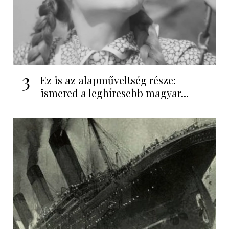
3
Ez is az alapműveltség része:
ismered a leghíresebb magyar...