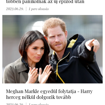
többen pánikolnak az új epizód után
2023.06.29.
1 perc olvasás
Meghan Markle egyedül folytatja - Harry
herceg nélkül dolgozik tovább
2023.06.29.
1 perc olvasás