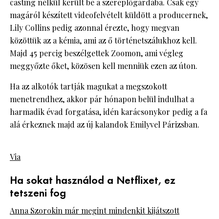
casting nélkül került be a szereplőgárdába. Csak egy
magáról készített videofelvételt küldött a producernek,
Lily Collins pedig azonnal érezte, hogy megvan
közöttük az a kémia, ami az ő történetszálukhoz kell.
Majd 45 percig beszélgettek Zoomon, ami végleg
meggyőzte őket, közösen kell menniük ezen az úton.
Ha az alkotók tartják magukat a megszokott
menetrendhez, akkor pár hónapon belül indulhat a
harmadik évad forgatása, idén karácsonykor pedig a fa
alá érkeznek majd az új kalandok Emilyvel Párizsban.
Via
Ha sokat használod a Netflixet, ez
tetszeni fog
Anna Szorokin már megint mindenkit kijátszott