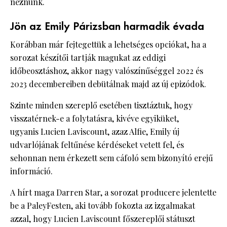
néznünk.
Jön az Emily Párizsban harmadik évada
Korábban már fejtegettük a lehetséges opciókat, ha a
sorozat készítői tartják magukat az eddigi
időbeosztáshoz, akkor nagy valószínűséggel 2022 és
2023 decembereiben debütálnak majd az új epizódok.
Szinte minden szereplő esetében tisztáztuk, hogy
visszatérnek-e a folytatásra, kivéve egyiküket,
ugyanis Lucien Laviscount, azaz Alfie, Emily új
udvarlójának feltűnése kérdéseket vetett fel, és
sehonnan nem érkezett sem cáfoló sem bizonyító erejű
információ.
A hírt maga Darren Star, a sorozat producere jelentette
be a PaleyFesten, aki tovább fokozta az izgalmakat
azzal, hogy Lucien Laviscount főszereplői státuszt