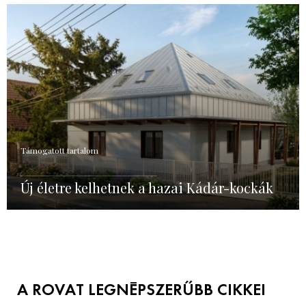
Támogatott tartalom
Új életre kelhetnek a hazai Kádár-kockák
A ROVAT LEGNÉPSZERŰBB CIKKEI