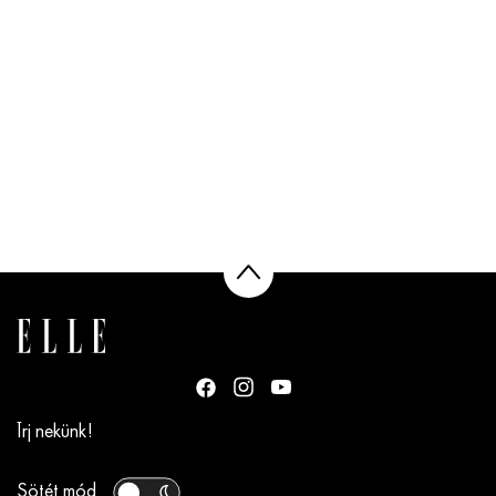
Írj nekünk!
Sötét mód