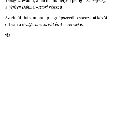
Things
4. évadát, a harmadik helyen pedig a
Szörnyeteg:
A Jeffrey Dahmer-sztori
végzett.
Az elmúlt három hónap legnépszerűbb sorozatai között
ott van a
Bridgerton
, az
Elit
és
A vezércsel
is.
via