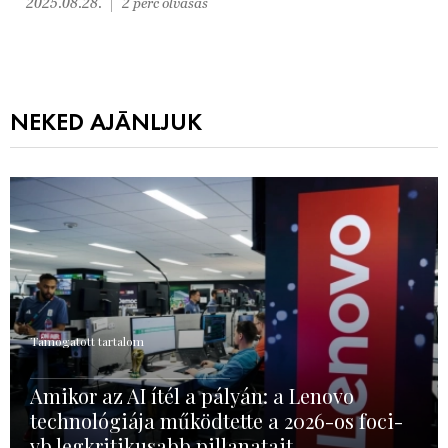
2025.08.28.
2 perc olvasás
NEKED AJÁNLJUK
Támogatott tartalom
Amikor az AI ítél a pályán: a Lenovo
technológiája működtette a 2026-os foci-
vb legkritikusabb pillanatait