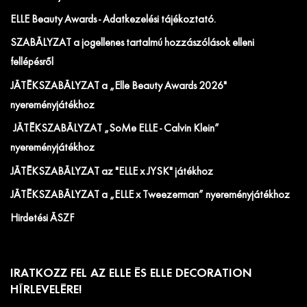
ELLE Beauty Awards - Adatkezelési tájékoztató.
SZABÁLYZAT a jogellenes tartalmú hozzászólások elleni
fellépésről
JÁTÉKSZABÁLYZAT a „Elle Beauty Awards 2026"
nyereményjátékhoz
JÁTÉKSZABÁLYZAT „SoMe ELLE - Calvin Klein”
nyereményjátékhoz
JÁTÉKSZABÁLYZAT az "ELLE x JYSK" játékhoz
JÁTÉKSZABÁLYZAT a „ELLE x Tweezerman” nyereményjátékhoz
Hirdetési ÁSZF
IRATKOZZ FEL AZ ELLE ÉS ELLE DECORATION
HÍRLEVELÉRE!