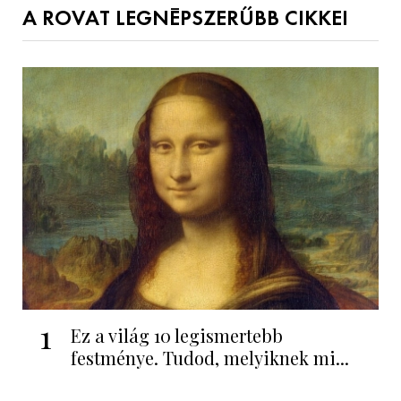
A ROVAT LEGNÉPSZERŰBB CIKKEI
1
Ez a világ 10 legismertebb
festménye. Tudod, melyiknek mi...