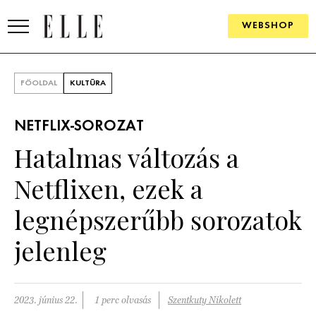
WEBSHOP
DIVAT
FŐOLDAL
KULTÚRA
ELLE DIGITAL
NETFLIX-SOROZAT
GOURMET AWARDS
Hatalmas változás a
SZÉPSÉG
Netflixen, ezek a
KULTÚRA
legnépszerűbb sorozatok
PSZICHÉ
jelenleg
ÉLETMÓD
2023. június 22.
1 perc olvasás
Szentkuty Nikolett
PÁRKAPCSOLAT