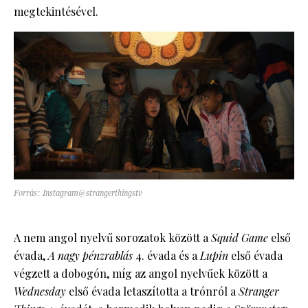
megtekintésével.
Forrás: Instagram@strangerthingstv
A nem angol nyelvű sorozatok között a
Squid Game
első
évada,
A nagy pénzrablás
4. évada és a
Lupin
első évada
végzett a dobogón, míg az angol nyelvűek között a
Wednesday
első évada letaszította a trónról a
Stranger