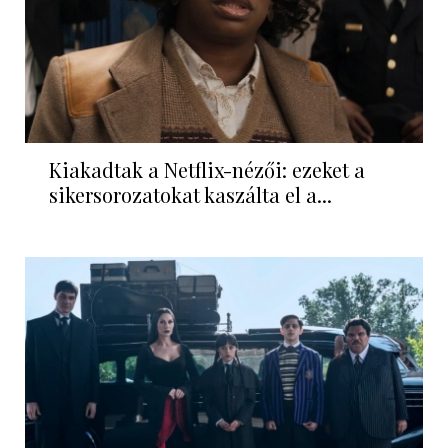
Kiakadtak a Netflix-nézői: ezeket a
sikersorozatokat kaszálta el a...