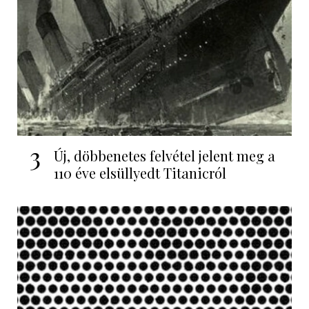
3
Új, döbbenetes felvétel jelent meg a
110 éve elsüllyedt Titanicról