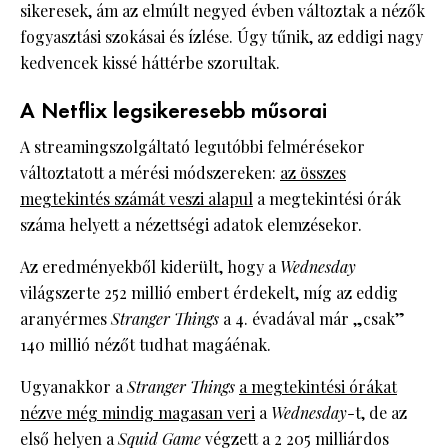
sikeresek, ám az elmúlt negyed évben változtak a nézők
fogyasztási szokásai és ízlése. Úgy tűnik, az eddigi nagy
kedvencek kissé háttérbe szorultak.
A Netflix legsikeresebb műsorai
A streamingszolgáltató legutóbbi felmérésekor
változtatott a mérési módszereken:
az összes
megtekintés számát veszi alapul
a megtekintési órák
száma helyett a nézettségi adatok elemzésekor.
Az eredményekből kiderült, hogy a
Wednesday
világszerte 252 millió embert érdekelt, míg az eddig
aranyérmes
Stranger Things
a 4. évadával már „csak”
140 millió nézőt tudhat magáénak.
Ugyanakkor a
Stranger Things
a megtekintési órákat
nézve még mindig magasan veri
a
Wednesday
-t, de az
első helyen a
Squid Game
végzett a 2 205 milliárdos