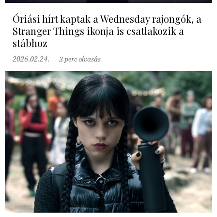
Óriási hírt kaptak a Wednesday rajongók, a
Stranger Things ikonja is csatlakozik a
stábhoz
2026.02.24.
3 perc olvasás