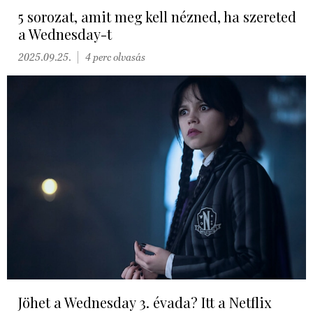
5 sorozat, amit meg kell nézned, ha szereted
a Wednesday-t
2025.09.25.
4 perc olvasás
Jöhet a Wednesday 3. évada? Itt a Netflix