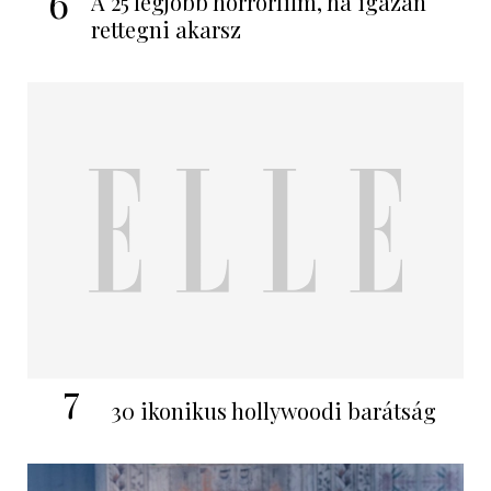
6
A 25 legjobb horrorfilm, ha igazán
rettegni akarsz
7
30 ikonikus hollywoodi barátság