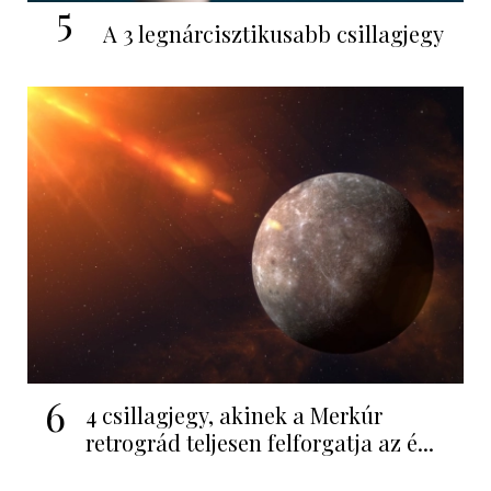
5
A 3 legnárcisztikusabb csillagjegy
6
4 csillagjegy, akinek a Merkúr
retrográd teljesen felforgatja az é...