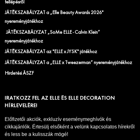
fellépésről
JÁTÉKSZABÁLYZAT a „Elle Beauty Awards 2026"
nyereményjátékhoz
JÁTÉKSZABÁLYZAT „SoMe ELLE - Calvin Klein”
nyereményjátékhoz
JÁTÉKSZABÁLYZAT az "ELLE x JYSK" játékhoz
JÁTÉKSZABÁLYZAT a „ELLE x Tweezerman” nyereményjátékhoz
Hirdetési ÁSZF
IRATKOZZ FEL AZ ELLE ÉS ELLE DECORATION
HÍRLEVELÉRE!
Előfizetői akciók, exkluzív eseménymeghívók és
cikkajánlók. Értesülj elsőként a velünk kapcsolatos hírekről
és less be a kulisszák mögé!