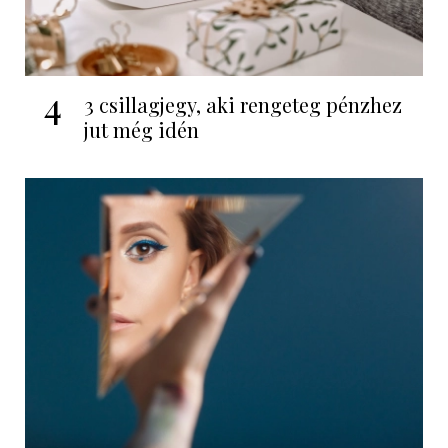
4
3 csillagjegy, aki rengeteg pénzhez
jut még idén