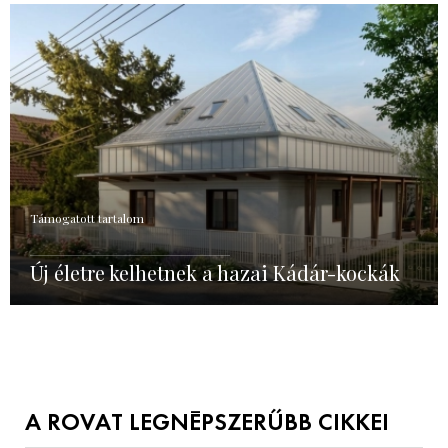
Támogatott tartalom
Új életre kelhetnek a hazai Kádár-kockák
A ROVAT LEGNÉPSZERŰBB CIKKEI