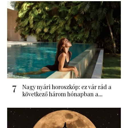
7
Nagy nyári horoszkóp: ez vár rád a
következő három hónapban a...