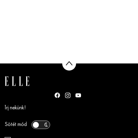
Írj nekünk!
Sötét mód