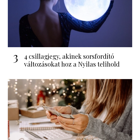
3
4 csillagjegy, akinek sorsfordító
változásokat hoz a Nyilas telihold