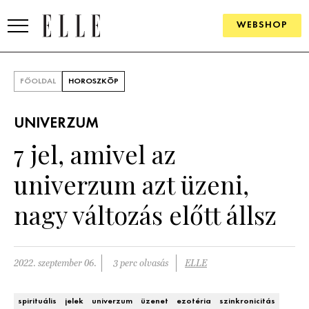
WEBSHOP
DIVAT
FŐOLDAL
HOROSZKÓP
ELLE DIGITAL
UNIVERZUM
GOURMET AWARDS
7 jel, amivel az
SZÉPSÉG
univerzum azt üzeni,
KULTÚRA
nagy változás előtt állsz
PSZICHÉ
2022. szeptember 06.
3 perc olvasás
ELLE
ÉLETMÓD
PÁRKAPCSOLAT
spirituális
jelek
univerzum
üzenet
ezotéria
szinkronicitás