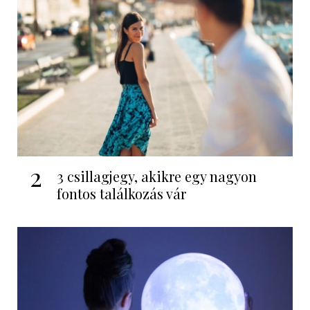
2
3 csillagjegy, akikre egy nagyon
fontos találkozás vár