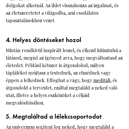
dolgokat alkotnál. Az ihlet visszahozza az izgalmat, és
az életszeretetet a világodba, ami csodálatos
tapasztalásokhoz vezet.
4. Helyes döntéseket hozol
Miután rendkívül inspirált leszel, és elkezd kitisztulni a
látásod, megnő az igényed arra, hogy megváltoztasd az
életedet. Például kétszer is átgondolod, milyen
táplálékot nyújtasz a testednek, az elmédnek vagy
éppen a lelkednek. Elfoghat a vágy, hogy
meditálj
, és
átgondold a terveidet, ezáltal megtaláld a neked való
utat, illetve a helyes eszközöket a céljaid
megvalósításához.
5. Megtaláltad a lélekcsoportodat
Az univerzum segíteni fog neked, hogy megtaláld a