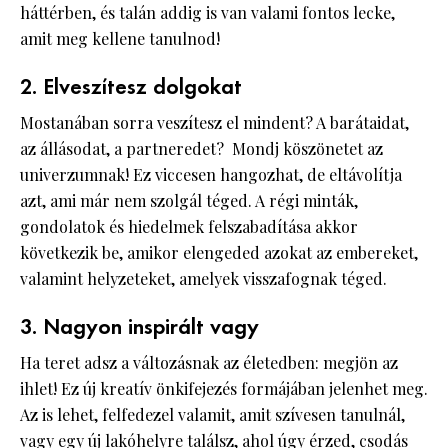
háttérben, és talán addig is van valami fontos lecke,
amit meg kellene tanulnod!
2. Elveszítesz dolgokat
Mostanában sorra veszítesz el mindent? A barátaidat,
az állásodat, a partneredet? Mondj köszönetet az
univerzumnak! Ez viccesen hangozhat, de eltávolítja
azt, ami már nem szolgál téged. A régi minták,
gondolatok és hiedelmek felszabadítása akkor
következik be, amikor elengeded azokat az embereket,
valamint helyzeteket, amelyek visszafognak téged.
3. Nagyon inspirált vagy
Ha teret adsz a változásnak az életedben: megjön az
ihlet! Ez új kreatív önkifejezés formájában jelenhet meg.
Az is lehet, felfedezel valamit, amit szívesen tanulnál,
vagy egy új lakóhelyre találsz, ahol úgy érzed, csodás