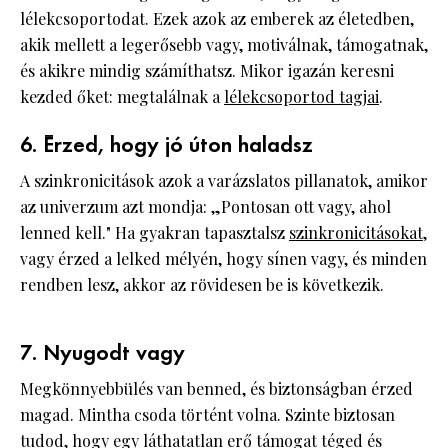
lélekcsoportodat. Ezek azok az emberek az életedben,
akik mellett a legerősebb vagy, motiválnak, támogatnak,
és akikre mindig számíthatsz. Mikor igazán keresni
kezded őket: megtalálnak a
lélekcsoportod tagjai
.
6. Érzed, hogy jó úton haladsz
A szinkronicitások azok a varázslatos pillanatok, amikor
az univerzum azt mondja: „Pontosan ott vagy, ahol
lenned kell." Ha gyakran tapasztalsz
szinkronicitásokat
,
vagy érzed a lelked mélyén, hogy sínen vagy, és minden
rendben lesz, akkor az rövidesen be is következik.
7. Nyugodt vagy
Megkönnyebbülés van benned, és biztonságban érzed
magad. Mintha csoda történt volna. Szinte biztosan
tudod, hogy egy láthatatlan erő támogat téged és