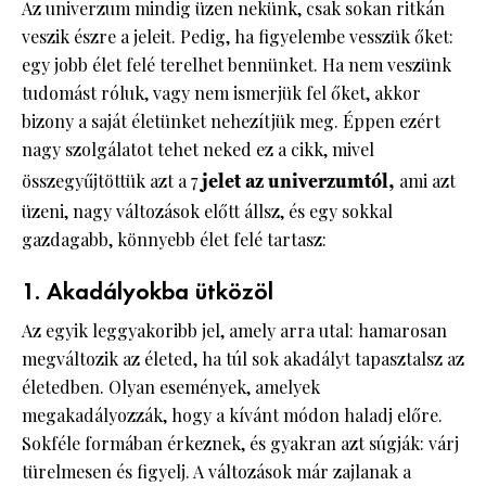
Az univerzum mindig üzen nekünk, csak sokan ritkán
veszik észre a jeleit. Pedig, ha figyelembe vesszük őket:
egy jobb élet felé terelhet bennünket. Ha nem veszünk
tudomást róluk, vagy nem ismerjük fel őket, akkor
bizony a saját életünket nehezítjük meg. Éppen ezért
nagy szolgálatot tehet neked ez a cikk, mivel
összegyűjtöttük azt a 7
jelet az univerzumtól,
ami azt
üzeni, nagy változások előtt állsz, és egy sokkal
gazdagabb, könnyebb élet felé tartasz:
1. Akadályokba ütközöl
Az egyik leggyakoribb jel, amely arra utal: hamarosan
megváltozik az életed, ha túl sok akadályt tapasztalsz az
életedben. Olyan események, amelyek
megakadályozzák, hogy a kívánt módon haladj előre.
Sokféle formában érkeznek, és gyakran azt súgják: várj
türelmesen és figyelj. A változások már zajlanak a