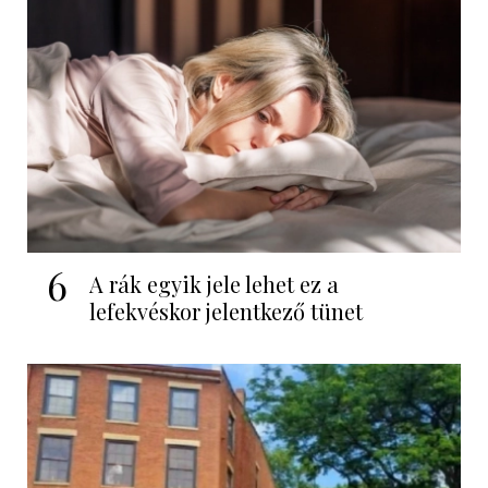
6
A rák egyik jele lehet ez a
lefekvéskor jelentkező tünet