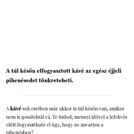
HÍRLEVÉL
A túl későn elfogyasztott kávé az egész éjjeli
pihenésedet tönkreteheti.
A
kávé
sok esetben már akkor is túl későn van, amikor
nem is gondolnál rá. Te tudod, mennyi idővel a lefekvés
előtt fogyasztható el úgy, hogy ne zavarjon a
pihenésben?