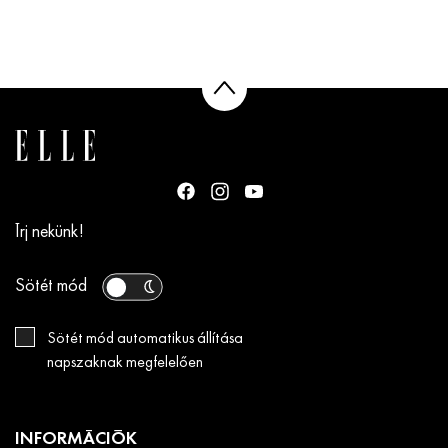
Írj nekünk!
Sötét mód
Sötét mód automatikus állítása
napszaknak megfelelően
INFORMÁCIÓK