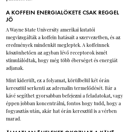
A KOFFEIN ENERGIALÖKETE CSAK REGGEL
JÓ
A Wayne State University amerikai kutatói
megvizsgálták a koffein hatásait a szervezetben, és az
eredmények mindenkit megleptek. A koffeinnek
köszönhetően az agyban lévő receptorok ismét
stimulálódtak, hogy még több éberséget és energiát
adjanak.
Mint kiderült, ez a folyamat, körülbelül két órán
keresztül serkenti az adrenalin termelődését. Bár a
kávé segíthet gyorsabban befejezni a feladatokat, vagy
éppen jobban koncentrálni, fontos hogy tudd, hogy a
fogyasztás után, akár hat órán keresztül is a vérben
marad.