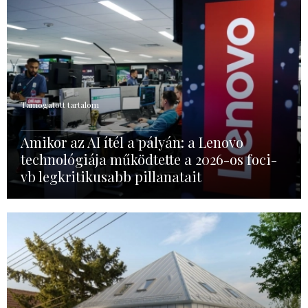
Támogatott tartalom
Amikor az AI ítél a pályán: a Lenovo
technológiája működtette a 2026-os foci-
vb legkritikusabb pillanatait