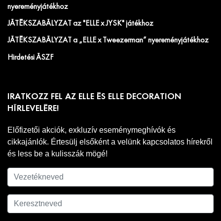
nyereményjátékhoz
JÁTÉKSZABÁLYZAT az "ELLE x JYSK" játékhoz
JÁTÉKSZABÁLYZAT a „ELLE x Tweezerman” nyereményjátékhoz
Hirdetési ÁSZF
IRATKOZZ FEL AZ ELLE ÉS ELLE DECORATION
HÍRLEVELÉRE!
Előfizetői akciók, exkluzív eseménymeghívók és
cikkajánlók. Értesülj elsőként a velünk kapcsolatos hírekről
és less be a kulisszák mögé!