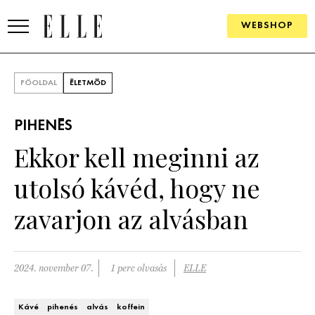
WEBSHOP
DIVAT
FŐOLDAL
ÉLETMÓD
ELLE DIGITAL
PIHENÉS
GOURMET AWARDS
Ekkor kell meginni az
SZÉPSÉG
utolsó kávéd, hogy ne
KULTÚRA
zavarjon az alvásban
PSZICHÉ
2024. november 07.
1 perc olvasás
ELLE
ÉLETMÓD
PÁRKAPCSOLAT
Kávé
pihenés
alvás
koffein