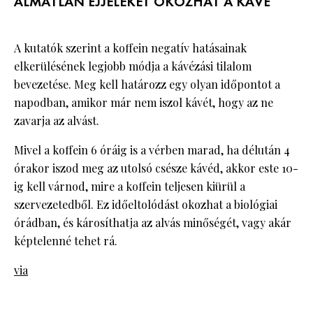
ÁLMATLAN ÉJJELEKET OKOZHAT A KÁVÉ
A kutatók szerint a koffein negatív hatásainak
elkerülésének legjobb módja a kávézási tilalom
bevezetése. Meg kell határozz egy olyan időpontot a
napodban, amikor már nem iszol kávét, hogy az ne
zavarja az alvást.
Mivel a koffein 6 óráig is a vérben marad, ha délután 4
órakor iszod meg az utolsó csésze kávéd, akkor este 10-
ig kell várnod, mire a koffein teljesen kiürül a
szervezetedből. Ez időeltolódást okozhat a biológiai
órádban, és károsíthatja az alvás minőségét, vagy akár
képtelenné tehet rá.
via