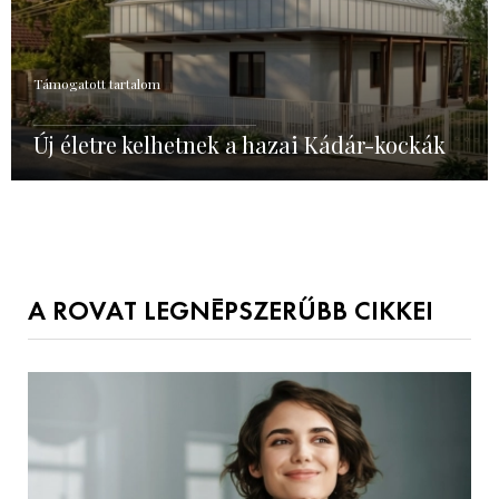
Támogatott tartalom
Új életre kelhetnek a hazai Kádár-kockák
A ROVAT LEGNÉPSZERŰBB CIKKEI