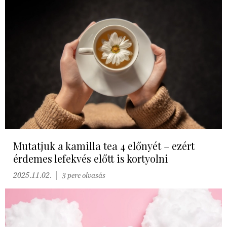
Mutatjuk a kamilla tea 4 előnyét – ezért
érdemes lefekvés előtt is kortyolni
2025.11.02.
3 perc olvasás