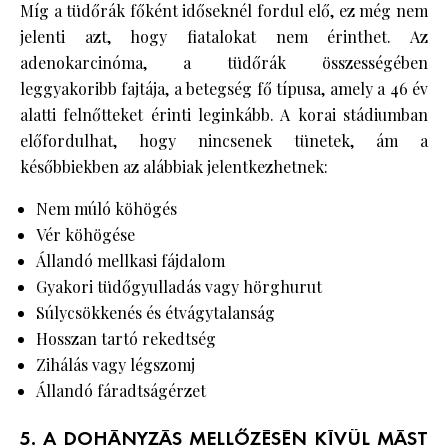
Míg a tüdőrák főként időseknél fordul elő, ez még nem
jelenti azt, hogy fiatalokat nem érinthet. Az
adenokarcinóma, a tüdőrák összességében
leggyakoribb fajtája, a betegség fő típusa, amely a 46 év
alatti felnőtteket érinti leginkább. A korai stádiumban
előfordulhat, hogy nincsenek tünetek, ám a
későbbiekben az alábbiak jelentkezhetnek:
Nem múló köhögés
Vér köhögése
Állandó mellkasi fájdalom
Gyakori tüdőgyulladás vagy hörghurut
Súlycsökkenés és étvágytalanság
Hosszan tartó rekedtség
Zihálás vagy légszomj
Állandó fáradtságérzet
5. A DOHÁNYZÁS MELLŐZÉSÉN KÍVÜL MÁST