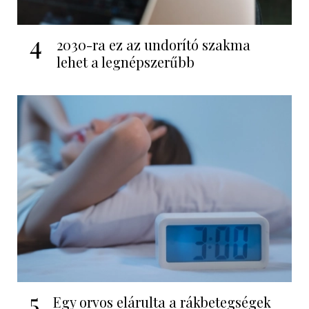
4
2030-ra ez az undorító szakma
lehet a legnépszerűbb
5
Egy orvos elárulta a rákbetegségek