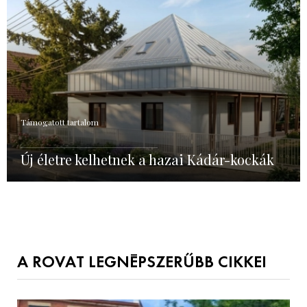
Támogatott tartalom
Új életre kelhetnek a hazai Kádár-kockák
A ROVAT LEGNÉPSZERŰBB CIKKEI