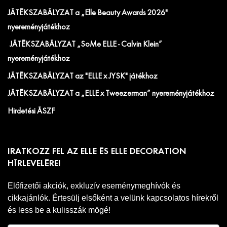
JÁTÉKSZABÁLYZAT a „Elle Beauty Awards 2026"
nyereményjátékhoz
JÁTÉKSZABÁLYZAT „SoMe ELLE - Calvin Klein”
nyereményjátékhoz
JÁTÉKSZABÁLYZAT az "ELLE x JYSK" játékhoz
JÁTÉKSZABÁLYZAT a „ELLE x Tweezerman” nyereményjátékhoz
Hirdetési ÁSZF
IRATKOZZ FEL AZ ELLE ÉS ELLE DECORATION
HÍRLEVELÉRE!
Előfizetői akciók, exkluzív eseménymeghívók és
cikkajánlók. Értesülj elsőként a velünk kapcsolatos hírekről
és less be a kulisszák mögé!