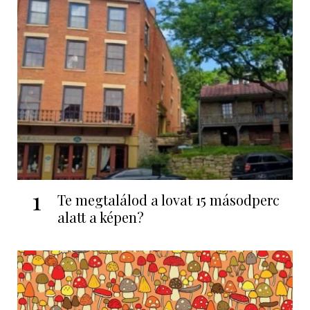
1
Te megtalálod a lovat 15 másodperc
alatt a képen?