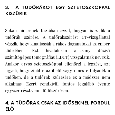
3. A TÜDŐRÁKOT EGY SZTETOSZKÓPPAL
KISZŰRIK
Sokan nincsenek tisztában azzal, hogyan is zajlik a
tüdőrák szűrése. A tüdőrákszűrést CT-vizsgálattal
végzik, hogy kimutassák a rákos daganatokat az ember
tüdejében. Ezt hivatalosan alacsony dózisú
számítógépes tomográfiás (LDCT) vizsgálatnak nevezik.
Amikor orvos sztetoszkóppal ellenőrzi a légzést, azt
figyeli, hogy zihál-e az illető vagy nincs-e folyadék a
tüdőben, de a tüdőrák szűrésére ez a módszer nem
alkalmas. Ezért rendkívül fontos legalább évente
egyszer részt venni tüdőszűrésen.
4. A TÜDŐRÁK CSAK AZ IDŐSEKNÉL FORDUL
ELŐ