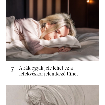
7
A rák egyik jele lehet ez a
lefekvéskor jelentkező tünet