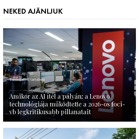
NEKED AJÁNLJUK
Támogatott tartalom
Amikor az AI ítél a pályán: a Lenovo
technológiája működtette a 2026-os foci-
vb legkritikusabb pillanatait