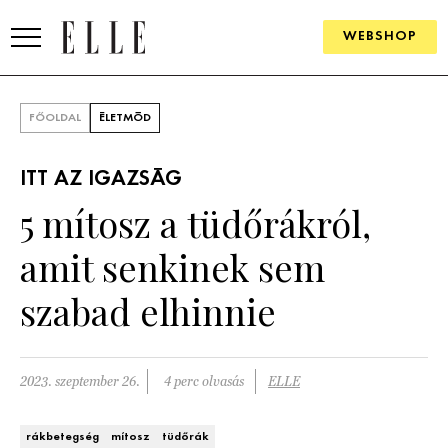
WEBSHOP
DIVAT
FŐOLDAL
ÉLETMÓD
ELLE DIGITAL
ITT AZ IGAZSÁG
GOURMET AWARDS
5 mítosz a tüdőrákról,
SZÉPSÉG
amit senkinek sem
KULTÚRA
szabad elhinnie
PSZICHÉ
2023. szeptember 26.
4 perc olvasás
ELLE
ÉLETMÓD
PÁRKAPCSOLAT
rákbetegség
mítosz
tüdőrák