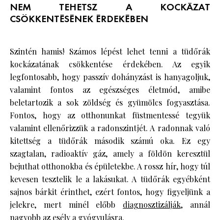
NEM TEHETSZ A KOCKÁZAT
CSÖKKENTÉSÉNEK ÉRDEKÉBEN
Szintén hamis! Számos lépést lehet tenni a tüdőrák
kockázatának csökkentése érdekében. Az egyik
legfontosabb, hogy passzív dohányzást is hanyagoljuk,
valamint fontos az egészséges életmód, amibe
beletartozik a sok zöldség és gyümölcs fogyasztása.
Fontos, hogy az otthonunkat füstmentessé tegyük
valamint ellenőrizzük a radonszintjét. A radonnak való
kitettség a tüdőrák második számú oka. Ez egy
szagtalan, radioaktív gáz, amely a földön keresztül
bejuthat otthonokba és épületekbe. A rossz hír, hogy túl
kevesen tesztelik le a lakásukat. A tüdőrák egyébként
sajnos bárkit érinthet, ezért fontos, hogy figyeljünk a
jelekre, mert minél előbb
diagnosztizálják
, annál
nagyobb az esély a gyógyulásra.