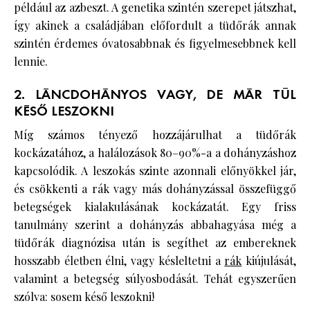
például az azbeszt. A genetika szintén szerepet játszhat,
így akinek a családjában előfordult a tüdőrák annak
szintén érdemes óvatosabbnak és figyelmesebbnek kell
lennie.
2. LÁNCDOHÁNYOS VAGY, DE MÁR TÚL
KÉSŐ LESZOKNI
Míg számos tényező hozzájárulhat a tüdőrák
kockázatához, a halálozások 80–90%-a a dohányzáshoz
kapcsolódik. A leszokás szinte azonnali előnyökkel jár,
és csökkenti a rák vagy más dohányzással összefüggő
betegségek kialakulásának kockázatát. Egy friss
tanulmány szerint a dohányzás abbahagyása még a
tüdőrák diagnózisa után is segíthet az embereknek
hosszabb életben élni, vagy késleltetni a
rák
kiújulását,
valamint a betegség súlyosbodását. Tehát egyszerűen
szólva: sosem késő leszokni!