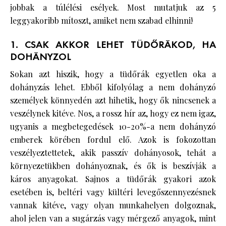
jobbak a túlélési esélyek. Most mutatjuk az 5
leggyakoribb mítoszt, amiket nem szabad elhinni!
1. CSAK AKKOR LEHET TÜDŐRÁKOD, HA
DOHÁNYZOL
Sokan azt hiszik, hogy a tüdőrák egyetlen oka a
dohányzás lehet. Ebből kifolyólag a nem dohányzó
személyek könnyedén azt hihetik, hogy ők nincsenek a
veszélynek kitéve. Nos, a rossz hír az, hogy ez nem igaz,
ugyanis a megbetegedések 10-20%-a nem dohányzó
emberek körében fordul elő. Azok is fokozottan
veszélyeztettetek, akik passzív dohányosok, tehát a
környezetükben dohányoznak, és ők is beszívják a
káros anyagokat. Sajnos a tüdőrák gyakori azok
esetében is, beltéri vagy kültéri levegőszennyezésnek
vannak kitéve, vagy olyan munkahelyen dolgoznak,
ahol jelen van a sugárzás vagy mérgező anyagok, mint