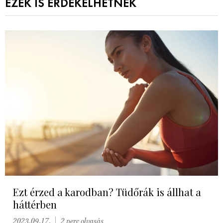
EZEK IS ÉRDEKELHETNEK
Ezt érzed a karodban? Tüdőrák is állhat a
háttérben
2023.09.17.
2 perc olvasás