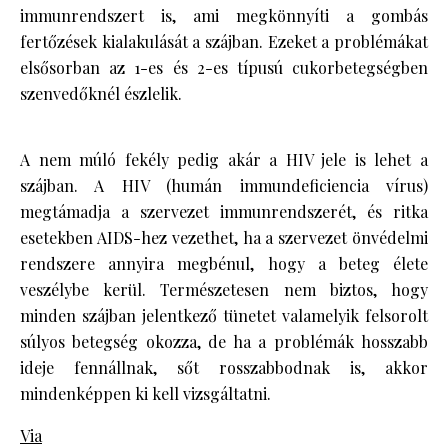
immunrendszert is, ami megkönnyíti a gombás
fertőzések kialakulását a szájban. Ezeket a problémákat
elsősorban az 1-es és 2-es típusú cukorbetegségben
szenvedőknél észlelik.
A nem múló fekély pedig akár a HIV jele is lehet a
szájban. A HIV (humán immundeficiencia vírus)
megtámadja a szervezet immunrendszerét, és ritka
esetekben AIDS-hez vezethet, ha a szervezet önvédelmi
rendszere annyira megbénul, hogy a beteg élete
veszélybe kerül. Természetesen nem biztos, hogy
minden szájban jelentkező tünetet valamelyik felsorolt
súlyos betegség okozza, de ha a problémák hosszabb
ideje fennállnak, sőt rosszabbodnak is, akkor
mindenképpen ki kell vizsgáltatni.
Via