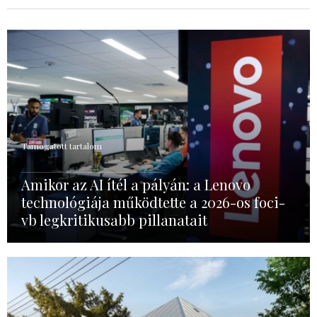
Támogatott tartalom
Amikor az AI ítél a pályán: a Lenovo
technológiája működtette a 2026-os foci-
vb legkritikusabb pillanatait