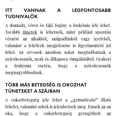
ITT VANNAK A LEGFONTOSABB
TUDNIVALÓK
A duzzadt, véres és fájó fogíny a leukémia jele lehet.
További
tünetek
is lehetnek, mint például spontán
vérzést az ajkakból, szájpadlásból vagy nyelvből,
valamint a fekélyek megjelenése is figyelmeztető jel
lehet. Az orvosok azonban sokat megtudhatnak a
nyirokcsomók, nyak és állkapocs vizsgálatából. Gyakori
a leukémia esetén, hogy a nyirokcsomók
megnagyobbodnak.
TÖBB MÁS BETEGSÉG IS OKOZHAT
TÜNETEKET A SZÁJBAN
A cukorbetegség jele lehet a „gyümölcsös” illatú
lehelet, valamint sebek is jelenhetnek meg. Ennek az az
oka, hogy a cukorbetegség gyengítheti az