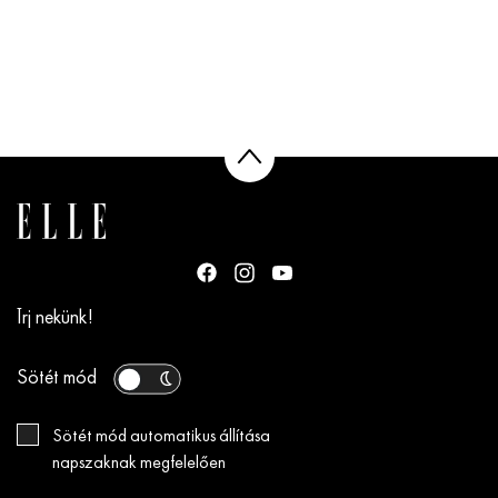
Írj nekünk!
Sötét mód
Sötét mód automatikus állítása
napszaknak megfelelően