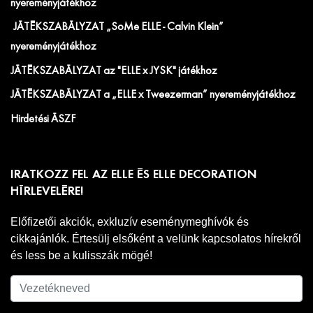
nyereményjátékhoz
JÁTÉKSZABÁLYZAT „SoMe ELLE - Calvin Klein”
nyereményjátékhoz
JÁTÉKSZABÁLYZAT az "ELLE x JYSK" játékhoz
JÁTÉKSZABÁLYZAT a „ELLE x Tweezerman” nyereményjátékhoz
Hirdetési ÁSZF
IRATKOZZ FEL AZ ELLE ÉS ELLE DECORATION
HÍRLEVELÉRE!
Előfizetői akciók, exkluzív eseménymeghívók és
cikkajánlók. Értesülj elsőként a velünk kapcsolatos hírekről
és less be a kulisszák mögé!