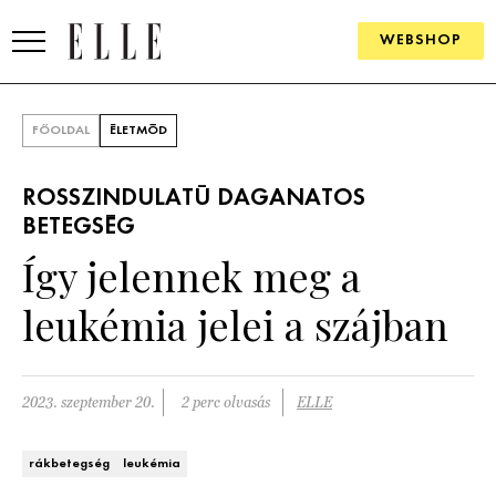
WEBSHOP
DIVAT
FŐOLDAL
ÉLETMÓD
ELLE DIGITAL
ROSSZINDULATÚ DAGANATOS
GOURMET AWARDS
BETEGSÉG
Így jelennek meg a
SZÉPSÉG
leukémia jelei a szájban
KULTÚRA
PSZICHÉ
2023. szeptember 20.
2 perc olvasás
ELLE
ÉLETMÓD
rákbetegség
leukémia
PÁRKAPCSOLAT