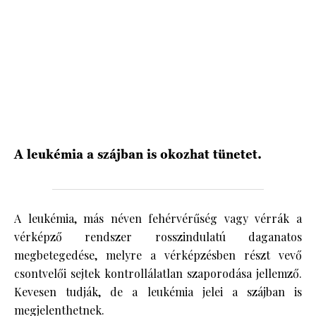
HÍRLEVÉL
A leukémia a szájban is okozhat tünetet.
A leukémia, más néven fehérvérűség vagy vérrák a
vérképző rendszer rosszindulatú daganatos
megbetegedése, melyre a vérképzésben részt vevő
csontvelői sejtek kontrollálatlan szaporodása jellemző.
Kevesen tudják, de a leukémia jelei a szájban is
megjelenthetnek.