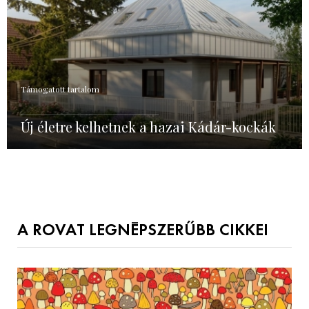
Támogatott tartalom
Új életre kelhetnek a hazai Kádár-kockák
A ROVAT LEGNÉPSZERŰBB CIKKEI