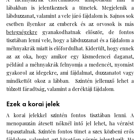
lábakban is jelentkeznek a tünetek. Megjelenik a
lábduzzanat, valamint a vele járó fájdalom is. Sajnos sok
esetben ilyenkor az emberek és az orvosok is más
betegségekre
gyanakodhatnak először, de fontos
tisztában lenni vele, hogy a lábduzzanat és a fájdalom a
méhnyakrák miatt is előfordulhat. Kiderült, hogy ennek
az az oka, hogy amikor egy kismedencei daganat,
például a méhnyakrák felnyomja a medencét, nyomást
gyakorol az idegekre, ami fájdalmat, duzzanatot vagy
mindkettőt okoz a lábban. Szintén jellemző lehet a
túlzott fáradtság, valamint a deréktáji fájdalom.
Ezek a korai jelek
A korai jelekkel szintén fontos tisztában lenni. A
menopauzán átesett nőknél intő jel lehet, ha vérzést
tapasztalnak. Szintén fontos tünet a szex közbeni erős
fájdalom, valamint azt követően vérzés jelentkezik. Ha