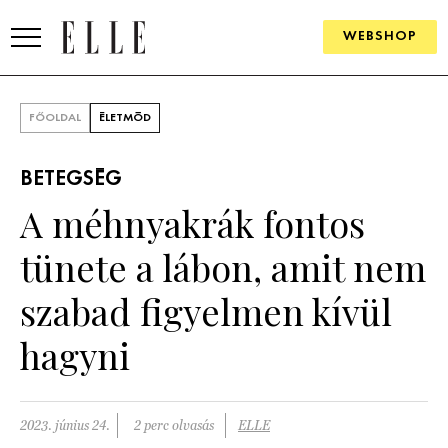
WEBSHOP
DIVAT
FŐOLDAL
ÉLETMÓD
ELLE DIGITAL
BETEGSÉG
GOURMET AWARDS
A méhnyakrák fontos
SZÉPSÉG
tünete a lábon, amit nem
KULTÚRA
szabad figyelmen kívül
PSZICHÉ
hagyni
ÉLETMÓD
2023. június 24.
2 perc olvasás
ELLE
PÁRKAPCSOLAT