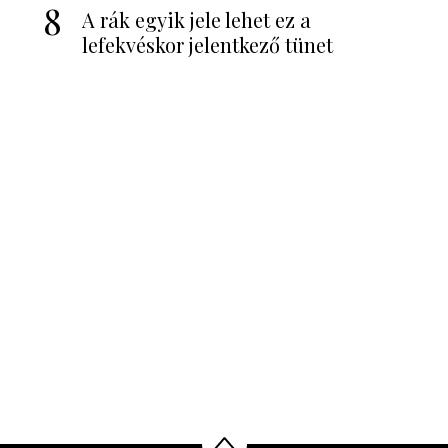
8
A rák egyik jele lehet ez a
lefekvéskor jelentkező tünet