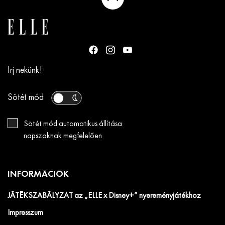
Írj nekünk!
Sötét mód
Sötét mód automatikus állítása
napszaknak megfelelően
INFORMÁCIÓK
JÁTÉKSZABÁLYZAT az „ELLE x Disney+” nyereményjátékhoz
Impresszum