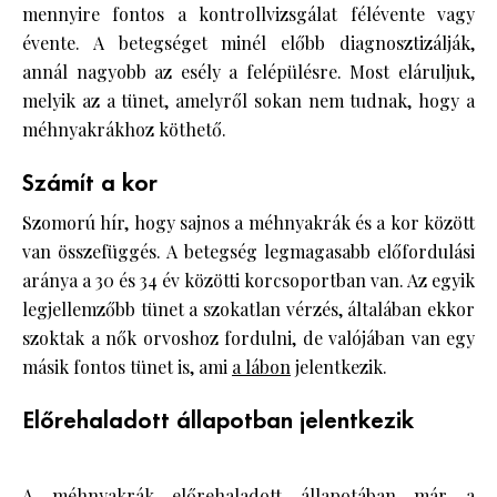
mennyire fontos a kontrollvizsgálat félévente vagy
évente. A betegséget minél előbb diagnosztizálják,
annál nagyobb az esély a felépülésre. Most eláruljuk,
melyik az a tünet, amelyről sokan nem tudnak, hogy a
méhnyakrákhoz köthető.
Számít a kor
Szomorú hír, hogy sajnos a méhnyakrák és a kor között
van összefüggés. A betegség legmagasabb előfordulási
aránya a 30 és 34 év közötti korcsoportban van. Az egyik
legjellemzőbb tünet a szokatlan vérzés, általában ekkor
szoktak a nők orvoshoz fordulni, de valójában van egy
másik fontos tünet is, ami
a lábon
jelentkezik.
Előrehaladott állapotban jelentkezik
A méhnyakrák előrehaladott állapotában már a