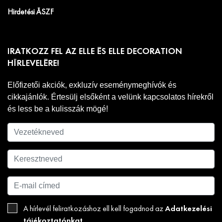
Hirdetési ÁSZF
IRATKOZZ FEL AZ ELLE ÉS ELLE DECORATION
HÍRLEVELÉRE!
Előfizetői akciók, exkluzív eseménymeghívók és
cikkajánlók. Értesülj elsőként a velünk kapcsolatos hírekről
és less be a kulisszák mögé!
Adatkezelési
A hírlevél feliratkozáshoz ell kell fogadnod az
tájékoztatónkat
.