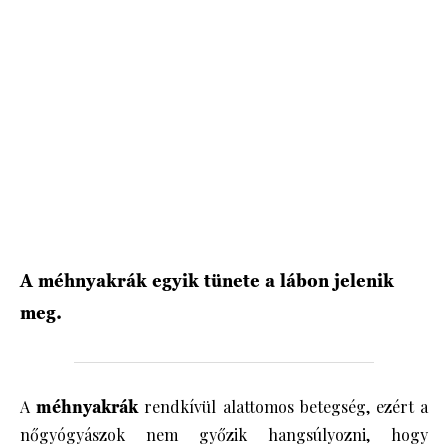
HÍRLEVÉL
A méhnyakrák egyik tünete a lábon jelenik
meg.
A
méhnyakrák
rendkívül alattomos betegség, ezért a
nőgyógyászok nem győzik hangsúlyozni, hogy