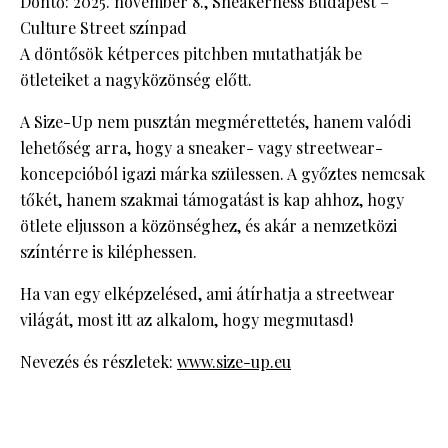
Döntő: 2025. november 8., Sneakerness Budapest –
Culture Street színpad
A döntősök kétperces pitchben mutathatják be
ötleteiket a nagyközönség előtt.
A Size-Up nem pusztán megmérettetés, hanem valódi
lehetőség arra, hogy a sneaker- vagy streetwear-
koncepcióból igazi márka szülessen. A győztes nemcsak
tőkét, hanem szakmai támogatást is kap ahhoz, hogy
ötlete eljusson a közönséghez, és akár a nemzetközi
színtérre is kiléphessen.
Ha van egy elképzelésed, ami átírhatja a streetwear
világát, most itt az alkalom, hogy megmutasd!
Nevezés és részletek:
www.size-up.eu