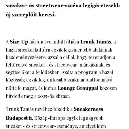
sneaker- és streetwear-szcéna legígéretesebb
új szereplőit keresi.
A
Size-Up
három éve indult útjára
Trunk Tamás
, a
hazai sneakerkultúra egyik legismertebb alakjának
kezdeményezésére, azzal a céllal, hogy teret adjon a
feltörekvő sneaker- és streetwear-márkáknak, és
segítse őket a fejlődésben. Azóta a program a hazai
közösség egyik legfontosabb szakmai platformjává
nőtte ki magát, és idén a
Lounge Grouppal
közösen
hirdetik meg a 2025-ös kiírást.
Trunk Tamás nevéhez fűződik a
Sneakerness
Budapest
is, Közép-Európa egyik legnagyobb
sneaker- és streetwear-eseménye, amelyet idén