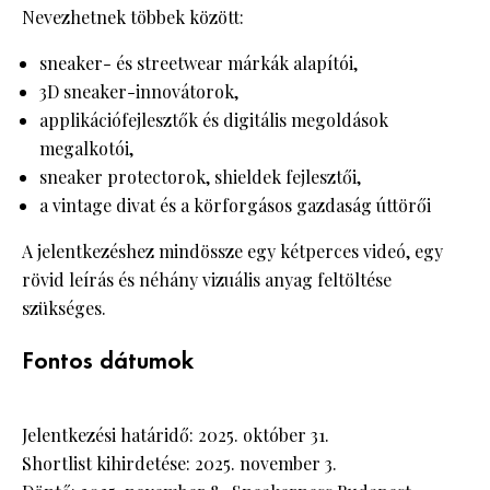
Nevezhetnek többek között:
sneaker- és streetwear márkák alapítói,
3D sneaker-innovátorok,
applikációfejlesztők és digitális megoldások
megalkotói,
sneaker protectorok, shieldek fejlesztői,
a vintage divat és a körforgásos gazdaság úttörői
A jelentkezéshez mindössze egy kétperces videó, egy
rövid leírás és néhány vizuális anyag feltöltése
szükséges.
Fontos dátumok
Jelentkezési határidő: 2025. október 31.
Shortlist kihirdetése: 2025. november 3.