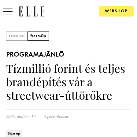
WEBSHOP
DIVAT
FŐOLDAL
ÉLETMÓD
ELLE DIGITAL
PROGRAMAJÁNLÓ
GOURMET AWARDS
Tízmillió forint és teljes
SZÉPSÉG
brandépítés vár a
KULTÚRA
streetwear-úttörőkre
PSZICHÉ
2025. október 17.
2 perc olvasás
ÉLETMÓD
PÁRKAPCSOLAT
Size-up