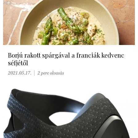
Borjú rakott spárgával a franciák kedvenc
séfjétől
2021.05.17.
2 perc olvasás