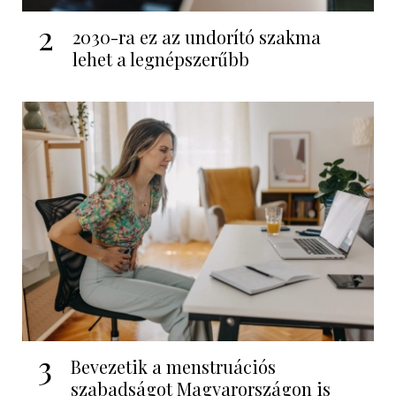
2
2030-ra ez az undorító szakma
lehet a legnépszerűbb
3
Bevezetik a menstruációs
szabadságot Magyarországon is