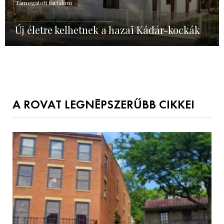
Támogatott tartalom
Új életre kelhetnek a hazai Kádár-kockák
A ROVAT LEGNÉPSZERŰBB CIKKEI