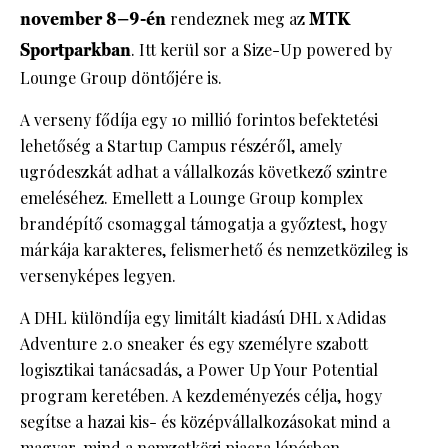
november 8–9-én
rendeznek meg az
MTK
Sportparkban
. Itt kerül sor a Size-Up powered by
Lounge Group döntőjére is.
A verseny fődíja egy 10 millió forintos befektetési
lehetőség a Startup Campus részéről, amely
ugródeszkát adhat a vállalkozás következő szintre
emeléséhez. Emellett a Lounge Group komplex
brandépítő csomaggal támogatja a győztest, hogy
márkája karakteres, felismerhető és nemzetközileg is
versenyképes legyen.
A DHL különdíja egy limitált kiadású DHL x Adidas
Adventure 2.0 sneaker és egy személyre szabott
logisztikai tanácsadás, a Power Up Your Potential
program keretében. A kezdeményezés célja, hogy
segítse a hazai kis- és középvállalkozásokat mind a
magyar, mind a nemzetközi piacra lépésben.