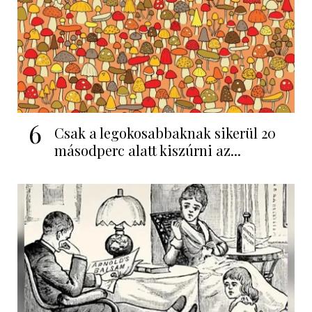
6
Csak a legokosabbaknak sikerül 20
másodperc alatt kiszúrni az...