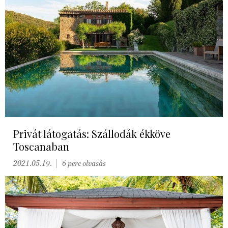
Privát látogatás: Szállodák ékköve
Toscanaban
2021.05.19.
6 perc olvasás