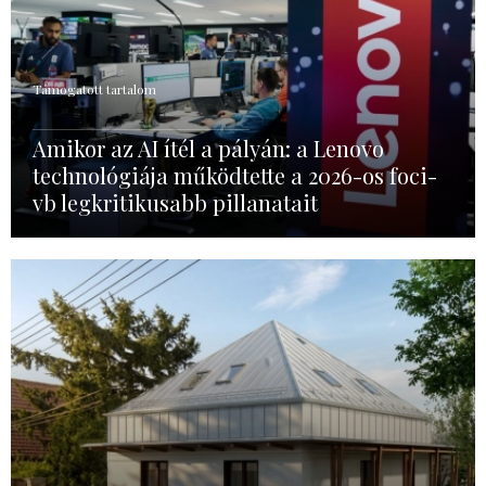
Támogatott tartalom
Amikor az AI ítél a pályán: a Lenovo
technológiája működtette a 2026-os foci-
vb legkritikusabb pillanatait