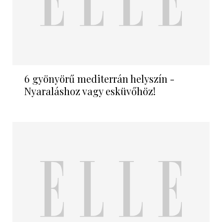
6 gyönyörű mediterrán helyszín -
Nyaraláshoz vagy esküvőhöz!