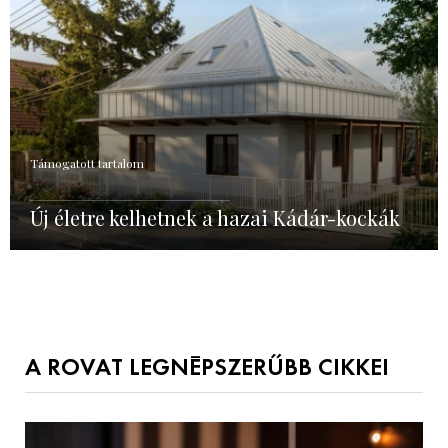
Támogatott tartalom
Új életre kelhetnek a hazai Kádár-kockák
A ROVAT LEGNÉPSZERŰBB CIKKEI