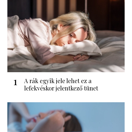
1
A rák egyik jele lehet ez a
lefekvéskor jelentkező tünet