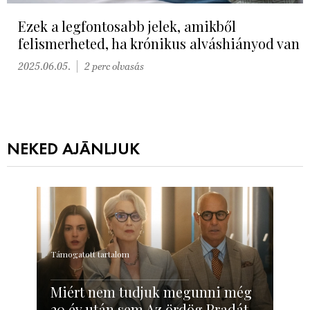
Ezek a legfontosabb jelek, amikből
felismerheted, ha krónikus alváshiányod van
2025.06.05.
2 perc olvasás
NEKED AJÁNLJUK
Támogatott tartalom
Miért nem tudjuk megunni még
20 év után sem Az ördög Pradát