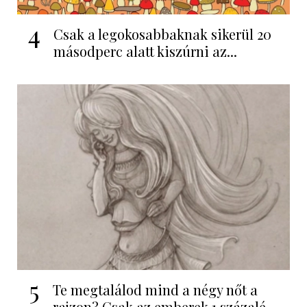
4
Csak a legokosabbaknak sikerül 20
másodperc alatt kiszúrni az...
5
Te megtalálod mind a négy nőt a
rajzon? Csak az emberek 1 százalé...