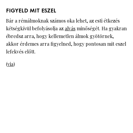
FIGYELD MIT ESZEL
Bár a rémálmoknak számos oka lehet, az esti étkezés
kétségkívül befolyásolja az
alvás
minőségét. Ha gyakran
ébredsz arra, hogy kellemetlen álmok gyötörnek,
akkor érdemes arra figyelned, hogy pontosan mit eszel
lefekvés előtt.
(
via
)