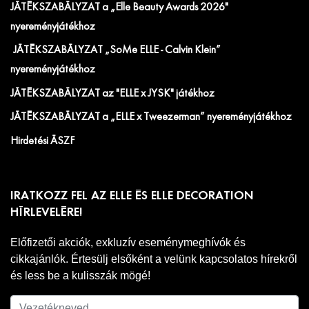
JÁTÉKSZABÁLYZAT a „Elle Beauty Awards 2026"
nyereményjátékhoz
JÁTÉKSZABÁLYZAT „SoMe ELLE - Calvin Klein”
nyereményjátékhoz
JÁTÉKSZABÁLYZAT az "ELLE x JYSK" játékhoz
JÁTÉKSZABÁLYZAT a „ELLE x Tweezerman” nyereményjátékhoz
Hirdetési ÁSZF
IRATKOZZ FEL AZ ELLE ÉS ELLE DECORATION
HÍRLEVELÉRE!
Előfizetői akciók, exkluzív eseménymeghívók és
cikkajánlók. Értesülj elsőként a velünk kapcsolatos hírekről
és less be a kulisszák mögé!