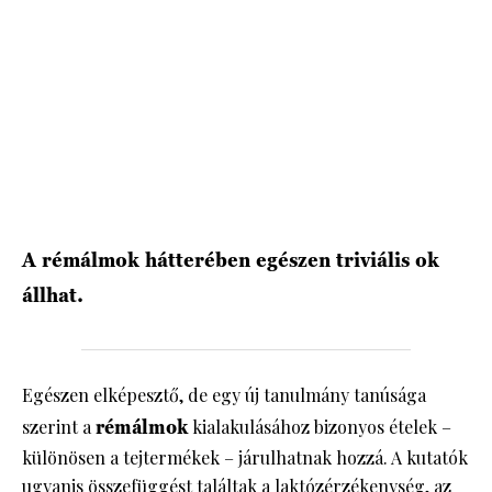
HÍRLEVÉL
A rémálmok hátterében egészen triviális ok
állhat.
Egészen elképesztő, de egy új tanulmány tanúsága
szerint a
rémálmok
kialakulásához bizonyos ételek –
különösen a tejtermékek – járulhatnak hozzá. A kutatók
ugyanis összefüggést találtak a laktózérzékenység, az