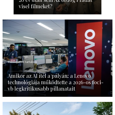
visel filmeket?
Támogatott tartalom
Amikor az AI ítél a pályán: a Lenovo
technológiája működtette a 2026-os foci-
vb legkritikusabb pillanatait