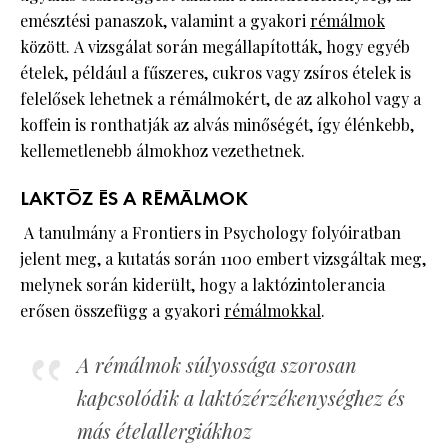
emésztési panaszok, valamint a gyakori
rémálmok
között. A vizsgálat során megállapították, hogy egyéb
ételek, például a fűszeres, cukros vagy zsíros ételek is
felelősek lehetnek a rémálmokért, de az alkohol vagy a
koffein is ronthatják az alvás minőségét, így élénkebb,
kellemetlenebb álmokhoz vezethetnek.
LAKTÓZ ÉS A RÉMÁLMOK
A tanulmány a Frontiers in Psychology folyóiratban
jelent meg, a kutatás során 1100 embert vizsgáltak meg,
melynek során kiderült, hogy a laktózintolerancia
erősen összefügg a gyakori
rémálmokkal
.
A rémálmok súlyossága szorosan
kapcsolódik a laktózérzékenységhez és
más ételallergiákhoz