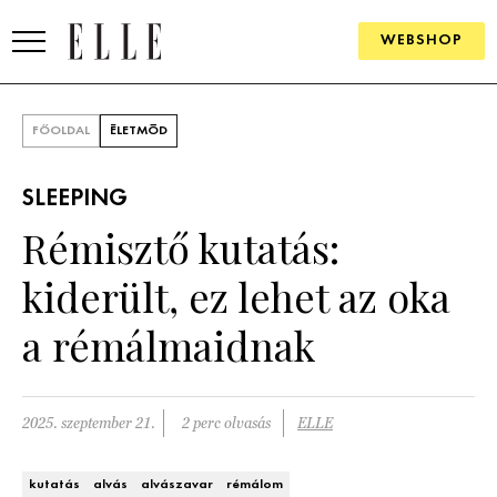
WEBSHOP
DIVAT
FŐOLDAL
ÉLETMÓD
ELLE DIGITAL
SLEEPING
GOURMET AWARDS
Rémisztő kutatás:
SZÉPSÉG
kiderült, ez lehet az oka
KULTÚRA
a rémálmaidnak
PSZICHÉ
2025. szeptember 21.
2 perc olvasás
ELLE
ÉLETMÓD
PÁRKAPCSOLAT
kutatás
alvás
alvászavar
rémálom