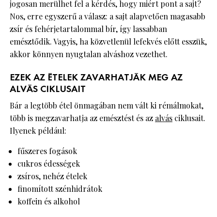
jogosan merülhet fel a kérdés, hogy miért pont a sajt?
Nos, erre egyszerű a válasz: a sajt alapvetően magasabb
zsír és fehérjetartalommal bír, így lassabban
emésztődik. Vagyis, ha közvetlenül lefekvés előtt esszük,
akkor könnyen nyugtalan alváshoz vezethet.
EZEK AZ ÉTELEK ZAVARHATJÁK MEG AZ
ALVÁS CIKLUSAIT
Bár a legtöbb étel önmagában nem vált ki rémálmokat,
több is megzavarhatja az emésztést és az
alvás
ciklusait.
Ilyenek például:
fűszeres fogások
cukros édességek
zsíros, nehéz ételek
finomított szénhidrátok
koffein és alkohol