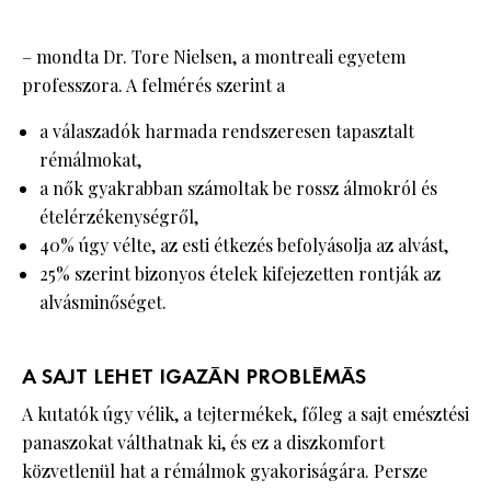
– mondta Dr. Tore Nielsen, a montreali egyetem
professzora. A felmérés szerint a
a válaszadók harmada rendszeresen tapasztalt
rémálmokat,
a nők gyakrabban számoltak be rossz álmokról és
ételérzékenységről,
40% úgy vélte, az esti étkezés befolyásolja az alvást,
25% szerint bizonyos ételek kifejezetten rontják az
alvásminőséget.
A SAJT LEHET IGAZÁN PROBLÉMÁS
A kutatók úgy vélik, a tejtermékek, főleg a sajt emésztési
panaszokat válthatnak ki, és ez a diszkomfort
közvetlenül hat a rémálmok gyakoriságára. Persze