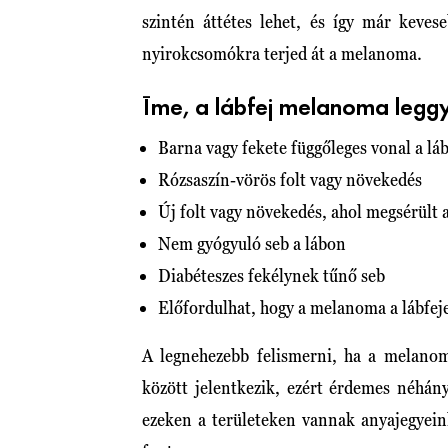
szintén áttétes lehet, és így már keves
nyirokcsomókra terjed át a melanoma.
Íme, a lábfej melanoma leggy
Barna vagy fekete függőleges vonal a lá
Rózsaszín-vörös folt vagy növekedés
Új folt vagy növekedés, ahol megsérült a
Nem gyógyuló seb a lábon
Diabéteszes fekélynek tűnő seb
Előfordulhat, hogy a melanoma a lábfeje
A legnehezebb felismerni, ha a melano
között jelentkezik, ezért érdemes néhán
ezeken a területeken vannak anyajegyeink