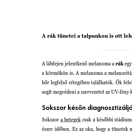
A rák tünetei a talpunkon is ott le
A lábfejen jelentkező melanoma a
rák
egy
a körmökön is. A melanoma a melanociták
bőr legfelső rétegében találhatók. Ők fele
segít megvédeni a szervezetet az UV-fény k
Sokszor későn diagnosztizálj
Sokszor
a betegek
csak a későbbi stádium
észre időben. Ez az oka, hogy a tünetek