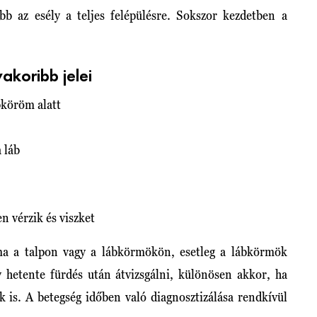
ebb az esély a teljes felépülésre. Sokszor kezdetben a
akoribb jelei
bköröm alatt
 láb
n vérzik és viszket
ma a talpon vagy a lábkörmökön, esetleg a lábkörmök
y hetente fürdés után átvizsgálni, különösen akkor, ha
 is. A betegség időben való diagnosztizálása rendkívül