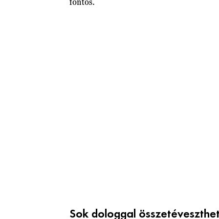
fontos.
Sok dologgal összetéveszthe