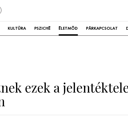
KULTÚRA
PSZICHÉ
ÉLETMÓD
PÁRKAPCSOLAT
etnek ezek a jelentékte
n