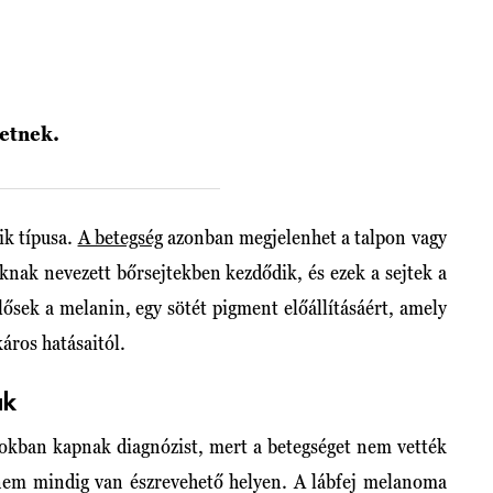
hetnek.
ik típusa.
A betegség
azonban megjelenhet a talpon vagy
nak nevezett bőrsejtekben kezdődik, és ezek a sejtek a
lősek a melanin, egy sötét pigment előállításáért, amely
áros hatásaitól.
ák
okban kapnak diagnózist, mert a betegséget nem vették
 nem mindig van észrevehető helyen. A lábfej melanoma