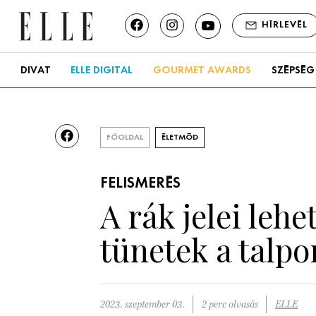
HÍRLEVÉL
DIVAT
ELLE DIGITAL
GOURMET AWARDS
SZÉPSÉG
FŐOLDAL
ÉLETMÓD
FELISMERÉS
A rák jelei leh
tünetek a talpo
2023. szeptember 03.
2 perc olvasás
ELLE