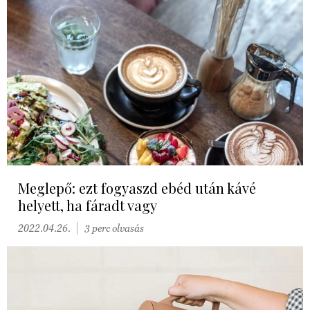
Meglepő: ezt fogyaszd ebéd után kávé
helyett, ha fáradt vagy
2022.04.26.
3 perc olvasás