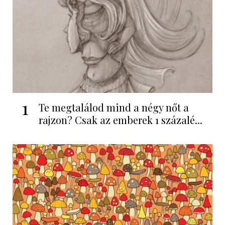
1
Te megtalálod mind a négy nőt a
rajzon? Csak az emberek 1 százalé...