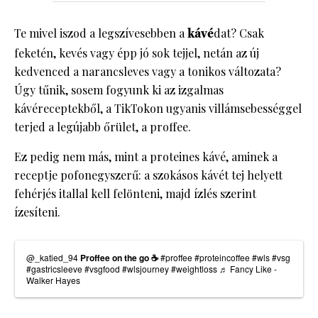
Te mivel iszod a legszívesebben a
kávé
dat? Csak
feketén, kevés vagy épp jó sok tejjel, netán az új
kedvenced a narancsleves vagy a tonikos változata?
Úgy tűnik, sosem fogyunk ki az izgalmas
kávéreceptekből, a TikTokon ugyanis villámsebességgel
terjed a legújabb őrület, a proffee.
Ez pedig nem más, mint a proteines kávé, aminek a
receptje pofonegyszerű: a szokásos kávét tej helyett
fehérjés itallal kell felönteni, majd ízlés szerint
ízesíteni.
@_katied_94
Proffee on the go ☕️
#proffee
#proteincoffee
#wls
#vsg
#gastricsleeve
#vsgfood
#wlsjourney
#weightloss
♬ Fancy Like -
Walker Hayes