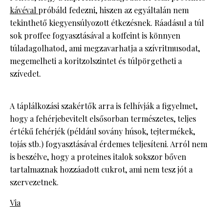
kávéval
próbáld fedezni, hiszen az egyáltalán nem
tekinthető kiegyensúlyozott étkezésnek. Ráadásul a túl
sok proffee fogyasztásával a koffeint is könnyen
túladagolhatod, ami megzavarhatja a szívritmusodat,
megemelheti a koritzolszintet és túlpörgetheti a
szívedet.
A táplálkozási szakértők arra is felhívják a figyelmet,
hogy a fehérjebevitelt elsősorban természetes, teljes
értékű fehérjék (például sovány húsok, tejtermékek,
tojás stb.) fogyasztásával érdemes teljesíteni. Arról nem
is beszélve, hogy a proteines italok sokszor bőven
tartalmaznak hozzáadott cukrot, ami nem tesz jót a
szervezetnek.
Via