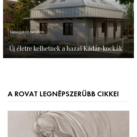
Támogatott tartalom
Új életre kelhetnek a hazai Kádár-kockák
A ROVAT LEGNÉPSZERŰBB CIKKEI