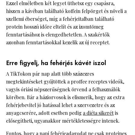
Ezzel elméletben két legyet üthetsz egy csapásra,
hiszen a kávéban található koffein felpörget és növeli a
szellemi éberséget, míg a fehérjeitalban található
protein hosszú időre eltelít és az izomtömeg
fenntartásához is elengedhetetlen. A szakértők
azonban fenntartásokkal kezelik az új receptet.
Erre figyelj, ha fehérjés kávét iszol
A TikTokon pár nap alatt több százezres
megtekintéseket gyűjtöttek a proffee receptes videók,
vagyis óriási népszerűségnek örvend a felhasználók
körében. Bár a háziorvosok is elismerik, hogy az extra
fehérjebevitel jó hatással lehet a szervezetre és az
anyagcserére, adott esetben pedig
a diéta sikerét
is
elősegítheti, ugyanakkor mértékletességre intenek.
Fontos, hogy a napi fehérjeadagodat ne csak proteines