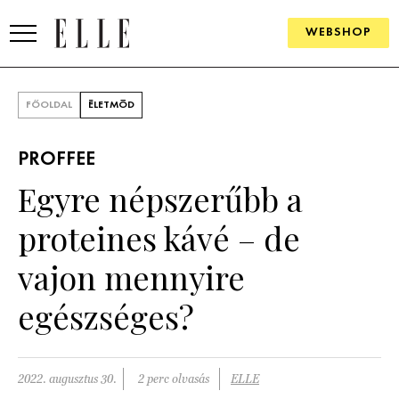
WEBSHOP
DIVAT
FŐOLDAL
ÉLETMÓD
ELLE DIGITAL
PROFFEE
GOURMET AWARDS
Egyre népszerűbb a
SZÉPSÉG
proteines kávé – de
KULTÚRA
vajon mennyire
PSZICHÉ
egészséges?
ÉLETMÓD
2022. augusztus 30.
2 perc olvasás
ELLE
PÁRKAPCSOLAT