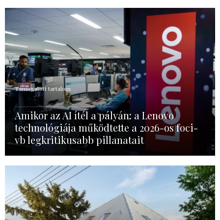
Támogatott tartalom
Amikor az AI ítél a pályán: a Lenovo
technológiája működtette a 2026-os foci-
vb legkritikusabb pillanatait