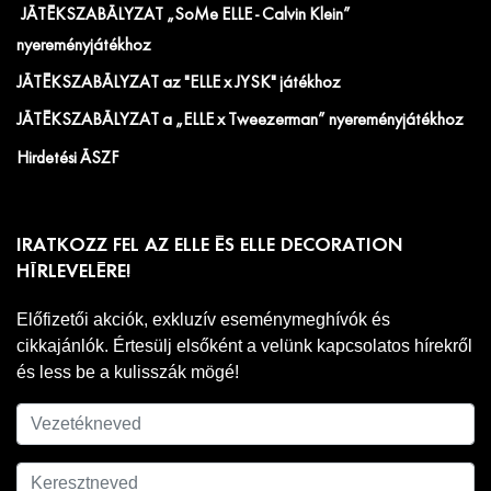
JÁTÉKSZABÁLYZAT „SoMe ELLE - Calvin Klein”
nyereményjátékhoz
JÁTÉKSZABÁLYZAT az "ELLE x JYSK" játékhoz
JÁTÉKSZABÁLYZAT a „ELLE x Tweezerman” nyereményjátékhoz
Hirdetési ÁSZF
IRATKOZZ FEL AZ ELLE ÉS ELLE DECORATION
HÍRLEVELÉRE!
Előfizetői akciók, exkluzív eseménymeghívók és
cikkajánlók. Értesülj elsőként a velünk kapcsolatos hírekről
és less be a kulisszák mögé!