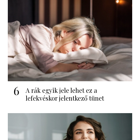
6
A rák egyik jele lehet ez a
lefekvéskor jelentkező tünet