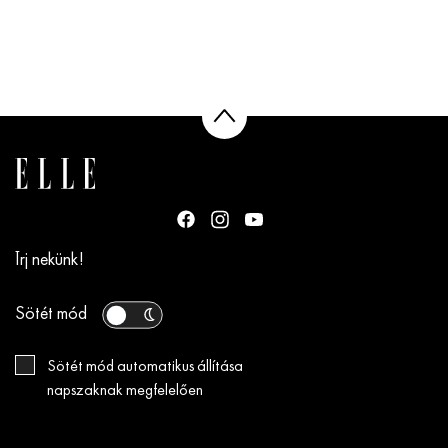
Írj nekünk!
Sötét mód
Sötét mód automatikus állítása
napszaknak megfelelően