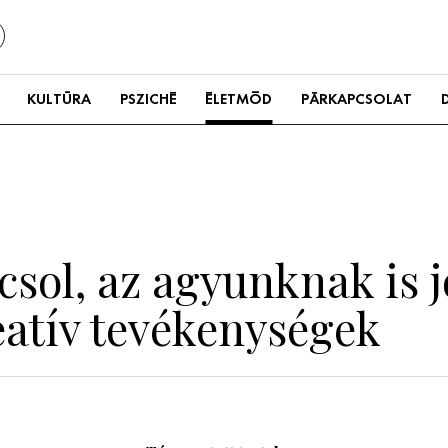
KULTÚRA
PSZICHÉ
ÉLETMÓD
PÁRKAPCSOLAT
ol, az agyunknak is jó
eatív tevékenységek