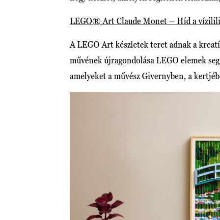
LEGO® Art Claude Monet – Híd a vízilili
A LEGO Art készletek teret adnak a kreat
művének újragondolása LEGO elemek segítsé
amelyeket a művész Givernyben, a kertjébe