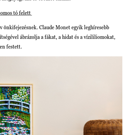
omos tó felett
ív önkifejezésnek. Claude Monet egyik leghíresebb
gével ábrázolja a fákat, a hidat és a vízililiomokat,
n festett.