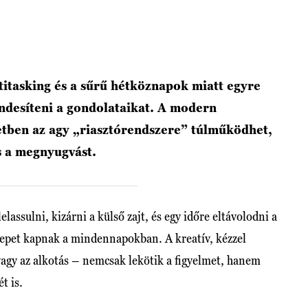
ltitasking és a sűrű hétköznapok miatt egyre
ndesíteni a gondolataikat. A modern
etben az agy „riasztórendszere” túlműködhet,
s a megnyugvást.
assulni, kizárni a külső zajt, és egy időre eltávolodni a
repet kapnak a mindennapokban. A kreatív, kézzel
 vagy az alkotás – nemcsak lekötik a figyelmet, hanem
t is.