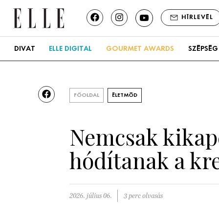
HÍRLEVÉL
DIVAT
ELLE DIGITAL
GOURMET AWARDS
SZÉPSÉG
FŐOLDAL
ÉLETMÓD
Nemcsak kikapcs
hódítanak a kr
2026. július 06.
3 perc olvasás