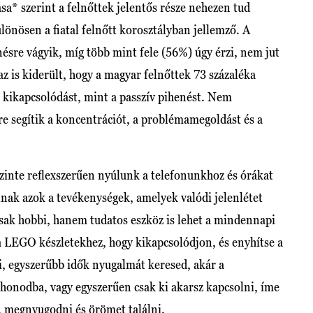
* szerint a felnőttek jelentős része nehezen tud
ülönösen a fiatal felnőtt korosztályban jellemző. A
ésre vágyik, míg több mint fele (56%) úgy érzi, nem jut
az is kiderült, hogy a magyar felnőttek 73 százaléka
ó kikapcsolódást, mint a passzív pihenést. Nem
re segítik a koncentrációt, a problémamegoldást és a
szinte reflexszerűen nyúlunk a telefonunkhoz és órákat
lnak azok a tevékenységek, amelyek valódi jelenlétet
sak hobbi, hanem tudatos eszköz is lehet a mindennapi
 a LEGO készletekhez, hogy kikapcsolódjon, és enyhítse a
i, egyszerűbb idők nyugalmát keresed, akár a
honodba, vagy egyszerűen csak ki akarsz kapcsolni, íme
i, megnyugodni és örömet találni.