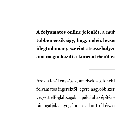
A folyamatos online jelenlét, a mu
többen érzik úgy, hogy nehéz lecse
idegtudomány szerint stresszhelyz
ami megnehezíti a koncentrációt é
Azok a tevékenységek, amelyek segítenek lel
folyamatos ingerektől, egyre nagyobb sze
végzett elfoglaltságok – például az építés
támogatják a nyugalom és a kontroll érzésé