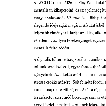
A LEGO Csoport 2026-os Play Well kutatása
mentálisan kikapcsolni, és ez a jelenség k
magyar válaszadók 69 százaléka több pihen
elegendő ideje saját magára. A kutatásból 
teljesebb élménynek tartja az aktív, alkot
véletlenül: az ilyen tevékenységek egyszer
mentális feltöltődést.
A digitális túlterheltség korában, amikor 
töltünk scrollozással, egyre fontosabbá vá
igényelnek. Az alkotás ezért ma már nemc
stressz csökkentésére. Sok felnőtt fordul
mindennapok feszültségeit. Akár a régebb
természetet szeretnéd becsempészni az ott
négy készlet, amelyek segítenek lelassuln