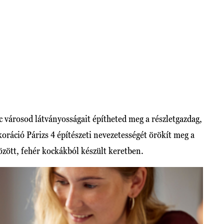
 városod látványosságait építheted meg a részletgazdag,
koráció Párizs 4 építészeti nevezetességét örökít meg a
 között, fehér kockákból készült keretben.