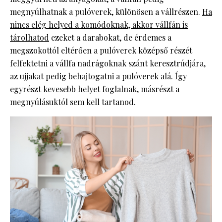
megnyúlhatnak a pulóverek, különösen a vállrészen.
Ha
nincs elég helyed a komódoknak, akkor vállfán is
tárolhatod
ezeket a darabokat, de érdemes a
megszokottól eltérően a pulóverek középső részét
felfektetni a vállfa nadrágoknak szánt keresztrúdjára,
az ujjakat pedig behajtogatni a pulóverek alá. Így
egyrészt kevesebb helyet foglalnak, másrészt a
megnyúlásuktól sem kell tartanod.