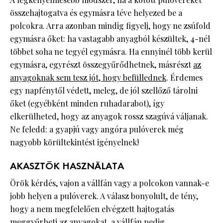
összehajtogatva és egymásra téve helyezed be a
polcokra. Arra azonban mindig figyelj, hogy ne zsúfold
egymásra őket: ha vastagabb anyagból készültek, 4-nél
többet soha ne tegyél egymásra. Ha ennyinél több kerül
egymásra, egyrészt összegyűrődhetnek, másrészt
az
anyagoknak sem tesz jót, hogy befüllednek
. Érdemes
egy napfénytől védett, meleg, de jól szellőző tárolni
őket (egyébként minden ruhadarabot), így
elkerülheted, hogy az anyagok rossz szagúvá váljanak.
Ne feledd: a gyapjú vagy angóra pulóverek még
nagyobb körültekintést igényelnek!
AKASZTÓK HASZNÁLATA
Örök kérdés, vajon a vállfán vagy a polcokon vannak-e
jobb helyen a pulóverek. A válasz bonyolult, de tény,
hogy a nem megfelelően elvégzett hajtogatás
meggyűrheti az anyagokat, a vállfán pedig