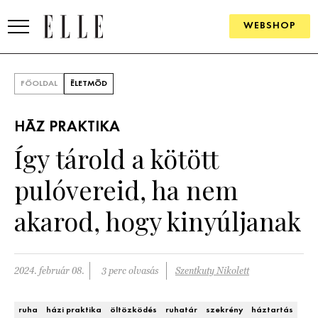
WEBSHOP
DIVAT
FŐOLDAL
ÉLETMÓD
ELLE DIGITAL
HÁZ PRAKTIKA
GOURMET AWARDS
Így tárold a kötött
SZÉPSÉG
pulóvereid, ha nem
KULTÚRA
akarod, hogy kinyúljanak
PSZICHÉ
2024. február 08.
3 perc olvasás
Szentkuty Nikolett
ÉLETMÓD
PÁRKAPCSOLAT
ruha
házi praktika
öltözködés
ruhatár
szekrény
háztartás