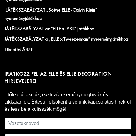
JÁTÉKSZABÁLYZAT „SoMe ELLE - Calvin Klein”
nyereményjátékhoz
JÁTÉKSZABÁLYZAT az "ELLE x JYSK" játékhoz
JÁTÉKSZABÁLYZAT a „ELLE x Tweezerman” nyereményjátékhoz
Hirdetési ÁSZF
IRATKOZZ FEL AZ ELLE ÉS ELLE DECORATION
HÍRLEVELÉRE!
Előfizetői akciók, exkluzív eseménymeghívók és
cikkajánlók. Értesülj elsőként a velünk kapcsolatos hírekről
és less be a kulisszák mögé!