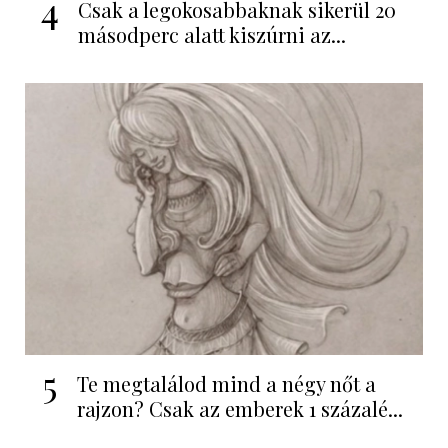
4
Csak a legokosabbaknak sikerül 20
másodperc alatt kiszúrni az...
5
Te megtalálod mind a négy nőt a
rajzon? Csak az emberek 1 százalé...