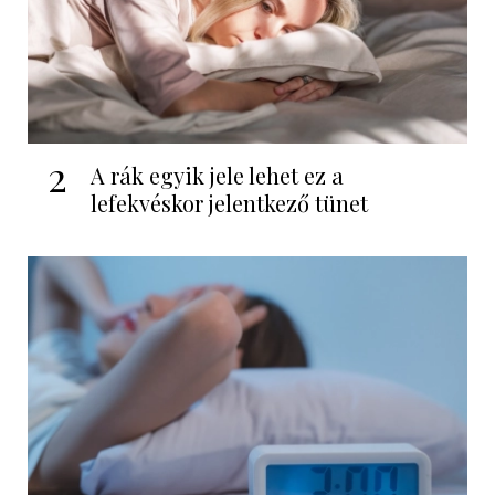
2
A rák egyik jele lehet ez a
lefekvéskor jelentkező tünet