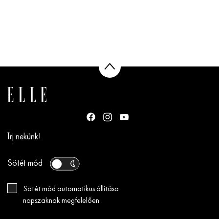
Írj nekünk!
Sötét mód
Sötét mód automatikus állítása
napszaknak megfelelően