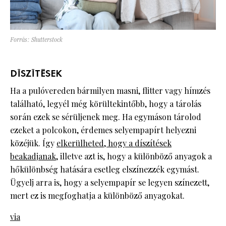
Forrás: Shutterstock
DÍSZÍTÉSEK
Ha a pulóvereden bármilyen masni, flitter vagy hímzés
található, legyél még körültekintőbb, hogy a tárolás
során ezek se sérüljenek meg. Ha egymáson tárolod
ezeket a polcokon, érdemes selyempapírt helyezni
közéjük. Így
elkerülheted, hogy a díszítések
beakadjanak
, illetve azt is, hogy a különböző anyagok a
hőkülönbség hatására esetleg elszínezzék egymást.
Ügyelj arra is, hogy a selyempapír se legyen színezett,
mert ez is megfoghatja a különböző anyagokat.
via