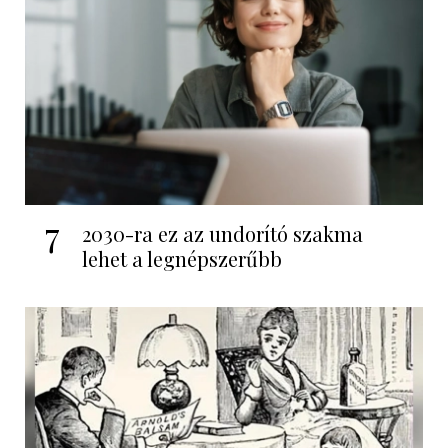
7
2030-ra ez az undorító szakma
lehet a legnépszerűbb