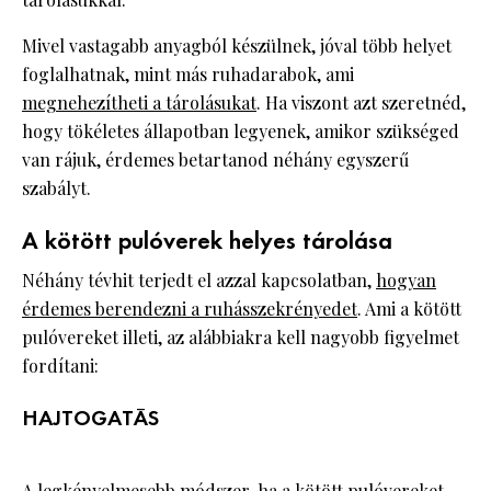
Mivel vastagabb anyagból készülnek, jóval több helyet
foglalhatnak, mint más ruhadarabok, ami
megnehezítheti a tárolásukat
. Ha viszont azt szeretnéd,
hogy tökéletes állapotban legyenek, amikor szükséged
van rájuk, érdemes betartanod néhány egyszerű
szabályt.
A kötött pulóverek helyes tárolása
Néhány tévhit terjedt el azzal kapcsolatban,
hogyan
érdemes berendezni a ruhásszekrényedet
. Ami a kötött
pulóvereket illeti, az alábbiakra kell nagyobb figyelmet
fordítani:
HAJTOGATÁS
A legkényelmesebb módszer, ha a kötött pulóvereket