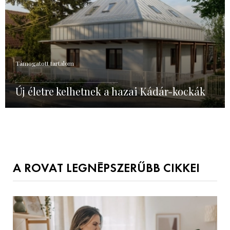
Támogatott tartalom
Új életre kelhetnek a hazai Kádár-kockák
A ROVAT LEGNÉPSZERŰBB CIKKEI